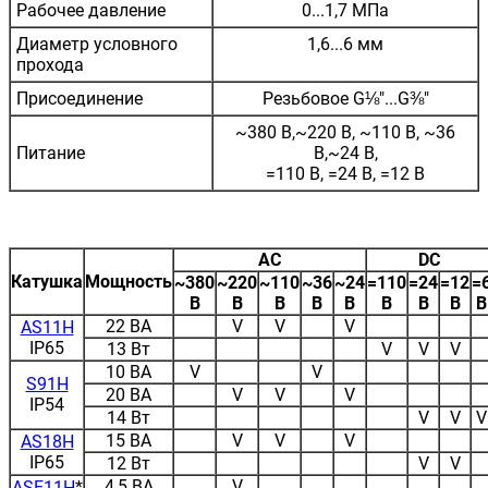
Рабочее давление
0...1,7 МПа
Диаметр условного
1,6...6 мм
прохода
Присоединение
Резьбовое G⅛"...G⅜"
~380 В,~220 В, ~110 В, ~36
Питание
В,~24 В,
=110 В, =24 В, =12 В
AC
DC
Катушка
Мощность
~380
~220
~110
~36
~24
=110
=24
=12
=
В
В
В
В
В
В
В
В
В
22 ВА
V
V
V
AS11H
IP65
13 Вт
V
V
V
10 ВА
V
V
S91H
20 ВА
V
V
V
IP54
14 Вт
V
V
V
15 ВА
V
V
V
AS18H
IP65
12 Вт
V
V
4,5 ВА
V
ASE11H
*