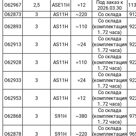
Под заказ к
O62967
2,5
ASE11H
=12
113
2026.03.30
O62873
3
AS11H
~220
Со склада
91
Со склада
O62893
3
AS11H
~110
(комплектация
92
1..72 часа)
Со склада
O62913
3
AS11H
~24
(комплектация
92
1..72 часа)
Со склада
O62928
3
AS11H
=110
(комплектация
92
1..72 часа)
Со склада
O62933
3
AS11H
=24
(комплектация
92
1..72 часа)
Со склада
O62953
3
AS11H
=12
(комплектация
92
1..72 часа)
Со склада
O62868
3
S91H
~380
(комплектация
97
1..72 часа)
Со склада
O62878
3
S91H
~220
(комплектация
96