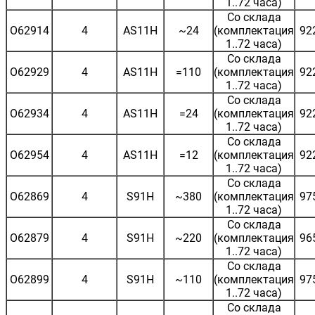
1..72 часа)
Со склада
O62914
4
AS11H
~24
(комплектация
92
1..72 часа)
Со склада
O62929
4
AS11H
=110
(комплектация
92
1..72 часа)
Со склада
O62934
4
AS11H
=24
(комплектация
92
1..72 часа)
Со склада
O62954
4
AS11H
=12
(комплектация
92
1..72 часа)
Со склада
O62869
4
S91H
~380
(комплектация
97
1..72 часа)
Со склада
O62879
4
S91H
~220
(комплектация
96
1..72 часа)
Со склада
O62899
4
S91H
~110
(комплектация
97
1..72 часа)
Со склада