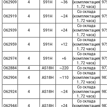
O62909
4
S91H
~36
(комплектация
97
1..72 часа)
Со склада
O62919
4
S91H
~24
(комплектация
97
1..72 часа)
Со склада
O62939
4
S91H
=24
(комплектация
97
1..72 часа)
Со склада
O62959
4
S91H
=12
(комплектация
97
1..72 часа)
Со склада
O62974
4
S91H
=6
(комплектация
97
1..72 часа)
O62884
4
AS18H
~220
Со склада
97
Со склада
O62904
4
AS18H
~110
(комплектация
98
1..72 часа)
Со склада
O62924
4
AS18H
~24
(комплектация
98
1..72 часа)
Со склада
O62944
4
AS18H
=24
(комплектация
98