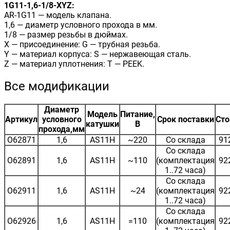
1G11-1,6-1/8-XYZ:
AR-1G11 — модель клапана.
1,6 — диаметр условного прохода в мм.
1/8 — размер резьбы в дюймах.
X — присоединение: G — трубная резьба.
Y — материал корпуса: S — нержавеющая сталь.
Z — материал уплотнения: T — PEEK.
Все модификации
Диаметр
Модель
Питание,
Артикул
условного
Срок поставки
Сто
катушки
В
прохода,мм
O62871
1,6
AS11H
~220
Со склада
91
Со склада
O62891
1,6
AS11H
~110
(комплектация
92
1..72 часа)
Со склада
O62911
1,6
AS11H
~24
(комплектация
92
1..72 часа)
Со склада
O62926
1,6
AS11H
=110
(комплектация
92