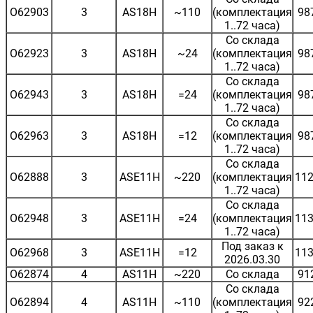
O62903
3
AS18H
~110
(комплектация
98
1..72 часа)
Со склада
O62923
3
AS18H
~24
(комплектация
98
1..72 часа)
Со склада
O62943
3
AS18H
=24
(комплектация
98
1..72 часа)
Со склада
O62963
3
AS18H
=12
(комплектация
98
1..72 часа)
Со склада
O62888
3
ASE11H
~220
(комплектация
112
1..72 часа)
Со склада
O62948
3
ASE11H
=24
(комплектация
113
1..72 часа)
Под заказ к
O62968
3
ASE11H
=12
113
2026.03.30
O62874
4
AS11H
~220
Со склада
91
Со склада
O62894
4
AS11H
~110
(комплектация
92