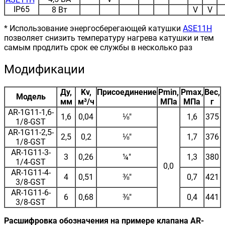
IP65
8 Вт
V
V
* Использование энергосберегающей катушки
ASE11H
позволяет снизить температуру нагрева катушки и тем
самым продлить срок ее службы в несколько раз
Модификации
Ду,
Kv,
Присоединение
Pmin,
Pmax,
Вес,
Модель
мм
м³/ч
МПа
МПа
г
AR-1G11-1,6-
1,6
0,04
⅛"
1,6
375
1/8-GST
AR-1G11-2,5-
2,5
0,2
⅛"
1,7
376
1/8-GST
AR-1G11-3-
3
0,26
¼"
1,3
380
1/4-GST
0,0
AR-1G11-4-
4
0,51
⅜"
0,7
421
3/8-GST
AR-1G11-6-
6
0,68
⅜"
0,4
441
3/8-GST
Расшифровка обозначения на примере клапана AR-