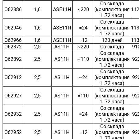
Со склада
O62886
1,6
ASE11H
~220
(комплектация
112
1..72 часа)
Со склада
O62946
1,6
ASE11H
=24
(комплектация
113
1..72 часа)
O62966
1,6
ASE11H
=12
120 дней
113
O62872
2,5
AS11H
~220
Со склада
91
Со склада
O62892
2,5
AS11H
~110
(комплектация
92
1..72 часа)
Со склада
O62912
2,5
AS11H
~24
(комплектация
92
1..72 часа)
Со склада
O62927
2,5
AS11H
=110
(комплектация
92
1..72 часа)
Со склада
O62932
2,5
AS11H
=24
(комплектация
92
1..72 часа)
Со склада
O62952
2,5
AS11H
=12
(комплектация
92
1..72 часа)