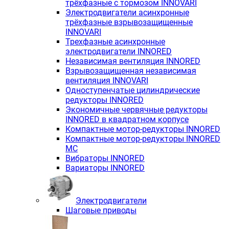
трёхфазные с тормозом INNOVARI
Электродвигатели асинхронные
трёхфазные взрывозащищенные
INNOVARI
Трехфазные асинхронные
электродвигатели INNORED
Независимая вентиляция INNORED
Взрывозащищенная независимая
вентиляция INNOVARI
Одноступенчатые цилиндрические
редукторы INNORED
Экономичные червячные редукторы
INNORED в квадратном корпусе
Компактные мотор-редукторы INNORED
Компактные мотор-редукторы INNORED
MC
Вибраторы INNORED
Вариаторы INNORED
Электродвигатели
Шаговые приводы