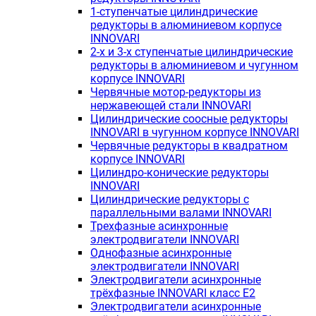
1-ступенчатые цилиндрические
редукторы в алюминиевом корпусе
INNOVARI
2-х и 3-х ступенчатые цилиндрические
редукторы в алюминиевом и чугунном
корпусе INNOVARI
Червячные мотор-редукторы из
нержавеющей стали INNOVARI
Цилиндрические соосные редукторы
INNOVARI в чугунном корпусе INNOVARI
Червячные редукторы в квадратном
корпусе INNOVARI
Цилиндро-конические редукторы
INNOVARI
Цилиндрические редукторы с
параллельными валами INNOVARI
Трехфазные асинхронные
электродвигатели INNOVARI
Однофазные асинхронные
электродвигатели INNOVARI
Электродвигатели асинхронные
трёхфазные INNOVARI класс E2
Электродвигатели асинхронные