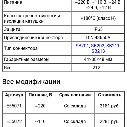
Питание
~220 В, ~110 В, ~24 В,
=24 В, =12 В
Класс нагревостойкости и
+180°C (класс H)
изоляции катушки
Защита
IP65
Присоединение коннектора
DIN 43650A
SB201
,
SB202
,
SB211
,
Тип коннектора
SB218
Габаритные размеры
44×38×48 мм
Вес
212 г
Все модификации
Артикул
Питание, В
Срок поставки
Стоимость
E55071
~220
Со склада
2181 руб.
E55072
~110
Со склада
2281 руб.