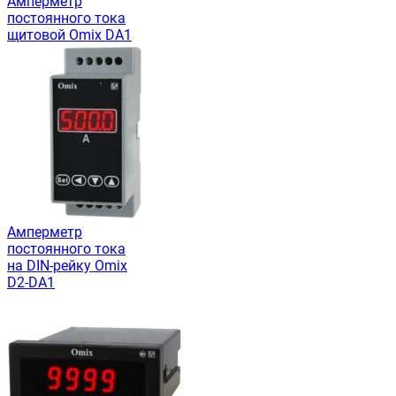
Амперметр
постоянного тока
щитовой Omix DA1
Амперметр
постоянного тока
на DIN-рейку Omix
D2-DA1