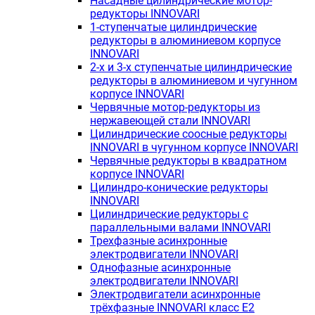
Насадные цилиндрические мотор-
редукторы INNOVARI
1-ступенчатые цилиндрические
редукторы в алюминиевом корпусе
INNOVARI
2-х и 3-х ступенчатые цилиндрические
редукторы в алюминиевом и чугунном
корпусе INNOVARI
Червячные мотор-редукторы из
нержавеющей стали INNOVARI
Цилиндрические соосные редукторы
INNOVARI в чугунном корпусе INNOVARI
Червячные редукторы в квадратном
корпусе INNOVARI
Цилиндро-конические редукторы
INNOVARI
Цилиндрические редукторы с
параллельными валами INNOVARI
Трехфазные асинхронные
электродвигатели INNOVARI
Однофазные асинхронные
электродвигатели INNOVARI
Электродвигатели асинхронные
трёхфазные INNOVARI класс E2