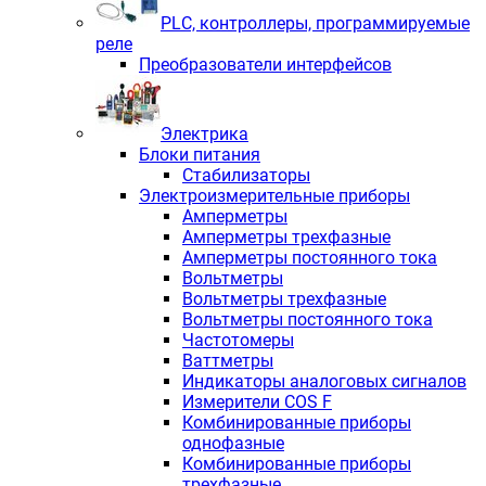
PLС, контроллеры, программируемые
реле
Преобразователи интерфейсов
Электрика
Блоки питания
Стабилизаторы
Электроизмерительные приборы
Амперметры
Амперметры трехфазные
Амперметры постоянного тока
Вольтметры
Вольтметры трехфазные
Вольтметры постоянного тока
Частотомеры
Ваттметры
Индикаторы аналоговых сигналов
Измерители COS F
Комбинированные приборы
однофазные
Комбинированные приборы
трехфазные