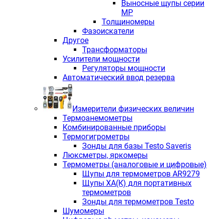
Выносные щупы серии
МР
Толщиномеры
Фазоискатели
Другое
Трансформаторы
Усилители мощности
Регуляторы мощности
Автоматический ввод резерва
Измерители физических величин
Термоанемометры
Комбинированные приборы
Термогигрометры
Зонды для базы Testo Saveris
Люксметры, яркомеры
Термометры (аналоговые и цифровые)
Щупы для термометров AR9279
Щупы ХА(К) для портативных
термометров
Зонды для термометров Testo
Шумомеры