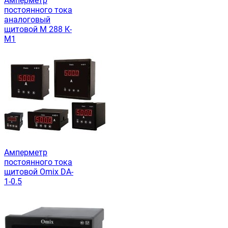
Амперметр
постоянного тока
аналоговый
щитовой М 288 К-
М1
Амперметр
постоянного тока
щитовой Omix DA-
1-0.5