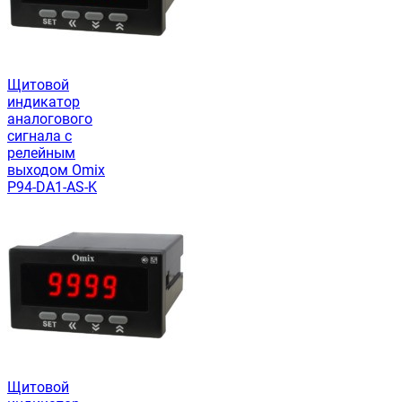
Щитовой
индикатор
аналогового
сигнала с
релейным
выходом Omix
P94-DA1-AS-K
Щитовой