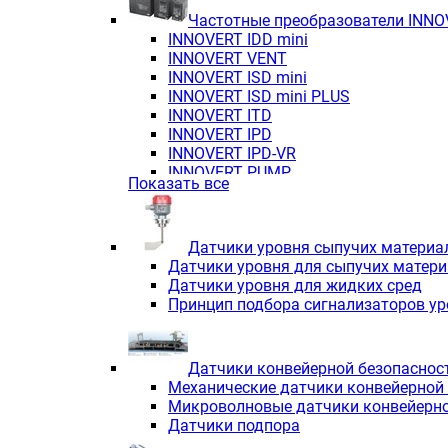
Частотные преобразователи INN
INNOVERT IDD mini
INNOVERT VENT
INNOVERT ISD mini
INNOVERT ISD mini PLUS
INNOVERT ITD
INNOVERT IРD
INNOVERT IРD-VR
INNOVERT PUMP
Показать все
Датчики уровня сыпучих материа
Датчики уровня для сыпучих матер
Датчики уровня для жидких сред
Принцип подбора сигнализаторов у
Датчики конвейерной безопаснос
Механические датчики конвейерной
Микроволновые датчики конвейерно
Датчики подпора