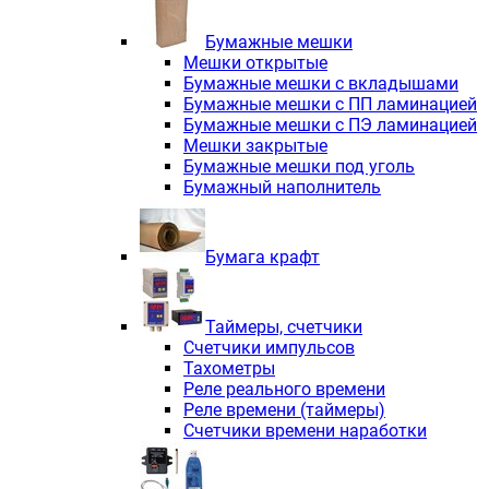
Электродвигатели асинхронные трё
Электродвигатели асинхронные тр
Бумажные мешки
Трехфазные асинхронные электродв
Мешки открытые
Независимая вентиляция INNORED
Бумажные мешки с вкладышами
Взрывозащищенная независимая ве
Бумажные мешки с ПП ламинацией
Одноступенчатые цилиндрические р
Бумажные мешки с ПЭ ламинацией
Экономичные червячные редукторы 
Мешки закрытые
Компактные мотор-редукторы INNO
Бумажные мешки под уголь
Компактные мотор-редукторы INNO
Бумажный наполнитель
Вибраторы INNORED
Вариаторы INNORED
Бумага крафт
Таймеры, счетчики
Счетчики импульсов
Тахометры
Реле реального времени
Реле времени (таймеры)
Счетчики времени наработки