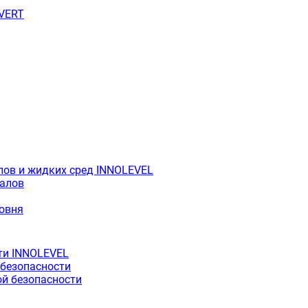
OVERT
лов и жидких сред INNOLEVEL
иалов
ровня
ти INNOLEVEL
 безопасности
й безопасности