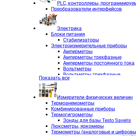
PLС, контроллеры, программируе
Преобразователи интерфейсов
Электрика
Блоки питания
Стабилизаторы
Электроизмерительные приборы
Амперметры
Амперметры трехфазные
Амперметры постоянного тока
Вольтметры
Вольтметры трехфазные
Показать все
Вольтметры постоянного тока
Частотомеры
Ваттметры
Измерители физических величин
Индикаторы аналоговых сигна
Термоанемометры
Измерители COS F
Комбинированные приборы
Комбинированные приборы од
Термогигрометры
Комбинированные приборы тр
Зонды для базы Testo Saveris
Комбинированные приборы пос
Люксметры, яркомеры
Анализаторы качества электро
Термометры (аналоговые и цифровы
Анализаторы мощности