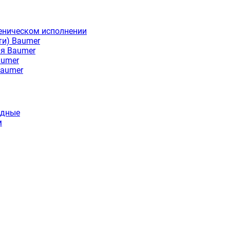
еническом исполнении
ти) Baumer
ия Baumer
aumer
Baumer
идные
м