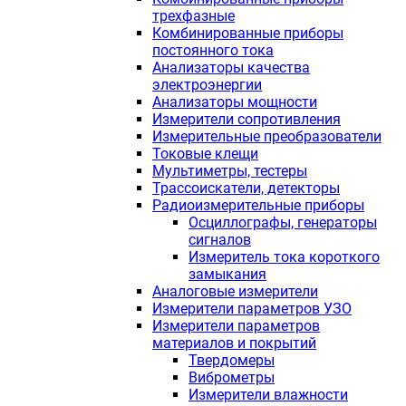
трехфазные
Комбинированные приборы
постоянного тока
Анализаторы качества
электроэнергии
Анализаторы мощности
Измерители сопротивления
Измерительные преобразователи
Токовые клещи
Мультиметры, тестеры
Трассоискатели, детекторы
Радиоизмерительные приборы
Осциллографы, генераторы
сигналов
Измеритель тока короткого
замыкания
Аналоговые измерители
Измерители параметров УЗО
Измерители параметров
материалов и покрытий
Твердомеры
Виброметры
Измерители влажности