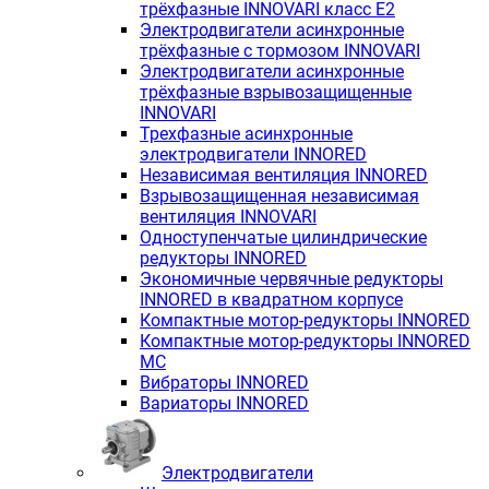
трёхфазные INNOVARI класс E2
Электродвигатели асинхронные
трёхфазные с тормозом INNOVARI
Электродвигатели асинхронные
трёхфазные взрывозащищенные
INNOVARI
Трехфазные асинхронные
электродвигатели INNORED
Независимая вентиляция INNORED
Взрывозащищенная независимая
вентиляция INNOVARI
Одноступенчатые цилиндрические
редукторы INNORED
Экономичные червячные редукторы
INNORED в квадратном корпусе
Компактные мотор-редукторы INNORED
Компактные мотор-редукторы INNORED
MC
Вибраторы INNORED
Вариаторы INNORED
Электродвигатели