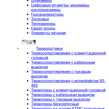
Шумомеры
Цифровые ph-метры, иономеры,
кислородомеры
Газоанализаторы
Здоровье
Тепловизоры
Смарт-зонды
Элементы питания
Термодатчики
Термосопротивления с коммутационной
головкой
Термосопротивления с кабельным
выводом
Термосопротивления с токовым
выходом
Термосопротивления с интерфейсом RS-
485
Термопары с коммутационной головкой
Термопары с кабельным выводом
Термопары с токовым выходом
Термопары бескорпусные
Термопары на основе КТМС модульные