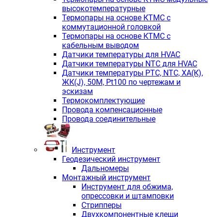
высокотемпературные
Термопары на основе КТМС с
коммутационной головкой
Термопары на основе КТМС с
кабельным выводом
Датчики температуры для HVAC
Датчики температуры NTC для HVAC
Датчики температуры PTС, NTC, ХА(К),
ЖК(J), 50М, Pt100 по чертежам и
эскизам
Термокомплектующие
Провода компенсационные
Провода соединительные
Инструмент
Геодезический инструмент
Дальномеры
Монтажный инструмент
Инструмент для обжима,
опрессовки и штамповки
Стрипперы
Двухкомпонентные клещи