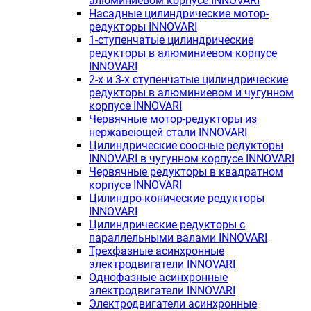
алюминиевом корпусе INNOVARI
Насадные цилиндрические мотор-
редукторы INNOVARI
1-ступенчатые цилиндрические
редукторы в алюминиевом корпусе
INNOVARI
2-х и 3-х ступенчатые цилиндрические
редукторы в алюминиевом и чугунном
корпусе INNOVARI
Червячные мотор-редукторы из
нержавеющей стали INNOVARI
Цилиндрические соосные редукторы
INNOVARI в чугунном корпусе INNOVARI
Червячные редукторы в квадратном
корпусе INNOVARI
Цилиндро-конические редукторы
INNOVARI
Цилиндрические редукторы с
параллельными валами INNOVARI
Трехфазные асинхронные
электродвигатели INNOVARI
Однофазные асинхронные
электродвигатели INNOVARI
Электродвигатели асинхронные