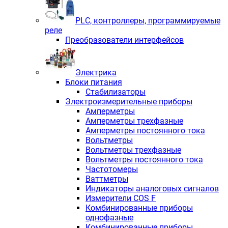
PLС, контроллеры, программируемые
реле
Преобразователи интерфейсов
Электрика
Блоки питания
Стабилизаторы
Электроизмерительные приборы
Амперметры
Амперметры трехфазные
Амперметры постоянного тока
Вольтметры
Вольтметры трехфазные
Вольтметры постоянного тока
Частотомеры
Ваттметры
Индикаторы аналоговых сигналов
Измерители COS F
Комбинированные приборы
однофазные
Комбинированные приборы