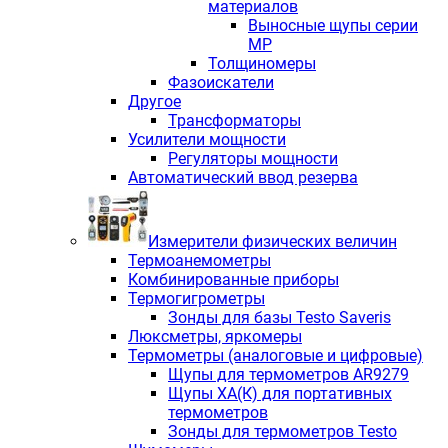
материалов
Выносные щупы серии
МР
Толщиномеры
Фазоискатели
Другое
Трансформаторы
Усилители мощности
Регуляторы мощности
Автоматический ввод резерва
Измерители физических величин
Термоанемометры
Комбинированные приборы
Термогигрометры
Зонды для базы Testo Saveris
Люксметры, яркомеры
Термометры (аналоговые и цифровые)
Щупы для термометров AR9279
Щупы ХА(К) для портативных
термометров
Зонды для термометров Testo