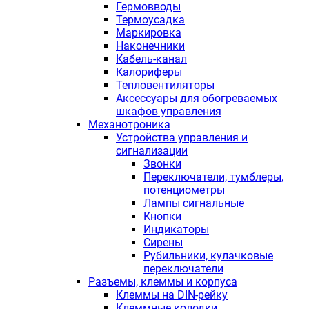
Гермовводы
Термоусадка
Маркировка
Наконечники
Кабель-канал
Калориферы
Тепловентиляторы
Аксессуары для обогреваемых
шкафов управления
Механотроника
Устройства управления и
сигнализации
Звонки
Переключатели, тумблеры,
потенциометры
Лампы сигнальные
Кнопки
Индикаторы
Сирены
Рубильники, кулачковые
переключатели
Разъемы, клеммы и корпуса
Клеммы на DIN-рейку
Клеммные колодки