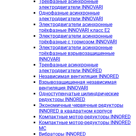
Трехфазные асинхронные
электродвигатели INNOVARI
Однофазные асинхронные
электродвигатели INNOVARI
Электродвигатели асинхронные
трёхфазные INNOVARI класс E2
Электродвигатели асинхронные
трёхфазные с тормозом INNOVARI
Электродвигатели асинхронные
трёхфазные взрывозащищенные
INNOVARI
Трехфазные асинхронные
электродвигатели INNORED
Независимая вентиляция INNORED
Взрывозащищенная независимая
вентиляция INNOVARI
Одноступенчатые цилиндрические
редукторы INNORED
Экономичные червячные редукторы
INNORED в квадратном корпусе
Компактные мотор-редукторы INNORED
Компактные мотор-редукторы INNORED
MC
Вибраторы INNORED