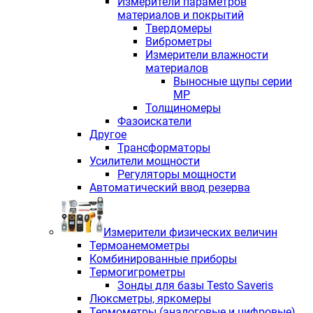
Измерители параметров
материалов и покрытий
Твердомеры
Виброметры
Измерители влажности
материалов
Выносные щупы серии
МР
Толщиномеры
Фазоискатели
Другое
Трансформаторы
Усилители мощности
Регуляторы мощности
Автоматический ввод резерва
Измерители физических величин
Термоанемометры
Комбинированные приборы
Термогигрометры
Зонды для базы Testo Saveris
Люксметры, яркомеры
Термометры (аналоговые и цифровые)