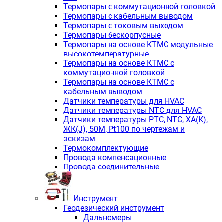
Термопары с коммутационной головкой
Термопары с кабельным выводом
Термопары с токовым выходом
Термопары бескорпусные
Термопары на основе КТМС модульные
высокотемпературные
Термопары на основе КТМС с
коммутационной головкой
Термопары на основе КТМС с
кабельным выводом
Датчики температуры для HVAC
Датчики температуры NTC для HVAC
Датчики температуры PTС, NTC, ХА(К),
ЖК(J), 50М, Pt100 по чертежам и
эскизам
Термокомплектующие
Провода компенсационные
Провода соединительные
Инструмент
Геодезический инструмент
Дальномеры