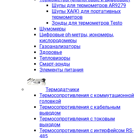
Щупы для термометров AR9279
Щупы ХА(К) для портативных
термометров
Зонды для термометров Testo
Шумомеры
Цифровые ph-метры, иономеры,
кислородомеры
Газоанализаторы
Здоровье
Тепловизоры
Смарт-зонды
Элементы питания
Термодатчики
Термосопротивления с коммутационной
головкой
Термосопротивления с кабельным
выводом
Термосопротивления с токовым
выходом
Термосопротивления с интерфейсом RS-
485