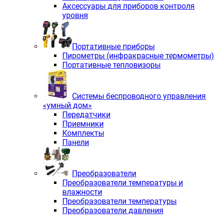
Аксессуары для приборов контроля
уровня
Портативные приборы
Пирометры (инфракрасные термометры)
Портативные тепловизоры
Системы беспроводного управления
«умный дом»
Передатчики
Приемники
Комплекты
Панели
Преобразователи
Преобразователи температуры и
влажности
Преобразователи температуры
Преобразователи давления