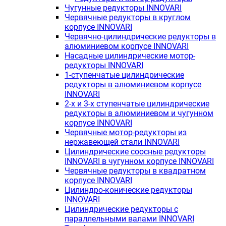
Чугунные редукторы INNOVARI
Червячные редукторы в круглом
корпусе INNOVARI
Червячно-цилиндрические редукторы в
алюминиевом корпусе INNOVARI
Насадные цилиндрические мотор-
редукторы INNOVARI
1-ступенчатые цилиндрические
редукторы в алюминиевом корпусе
INNOVARI
2-х и 3-х ступенчатые цилиндрические
редукторы в алюминиевом и чугунном
корпусе INNOVARI
Червячные мотор-редукторы из
нержавеющей стали INNOVARI
Цилиндрические соосные редукторы
INNOVARI в чугунном корпусе INNOVARI
Червячные редукторы в квадратном
корпусе INNOVARI
Цилиндро-конические редукторы
INNOVARI
Цилиндрические редукторы с
параллельными валами INNOVARI