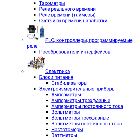
Тахометры
Реле реального времени
Реле времени (таймеры)
Счетчики времени наработки
PLС, контроллеры, программируемые
реле
Преобразователи интерфейсов
Электрика
Блоки питания
Стабилизаторы
Электроизмерительные приборы
Амперметры
Амперметры трехфазные
Амперметры постоянного тока
Вольтметры
Вольтметры трехфазные
Вольтметры постоянного тока
Частотомеры
Ваттметры