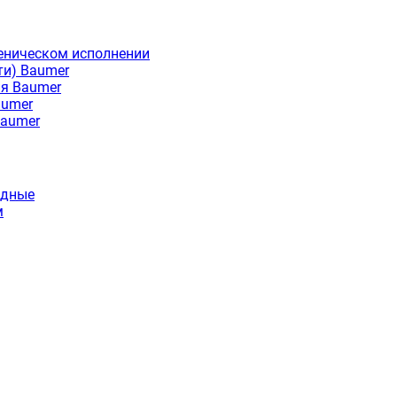
еническом исполнении
ти) Baumer
ия Baumer
aumer
Baumer
идные
м