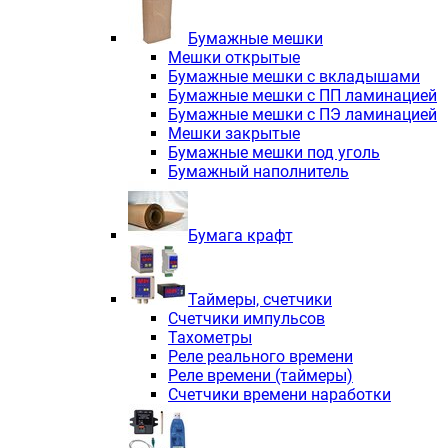
Электродвигатели асинхронные трё
Электродвигатели асинхронные тр
Бумажные мешки
Трехфазные асинхронные электродв
Мешки открытые
Независимая вентиляция INNORED
Бумажные мешки с вкладышами
Взрывозащищенная независимая ве
Бумажные мешки с ПП ламинацией
Одноступенчатые цилиндрические р
Бумажные мешки с ПЭ ламинацией
Экономичные червячные редукторы 
Мешки закрытые
Компактные мотор-редукторы INNO
Бумажные мешки под уголь
Компактные мотор-редукторы INNO
Бумажный наполнитель
Вибраторы INNORED
Вариаторы INNORED
Бумага крафт
Таймеры, счетчики
Счетчики импульсов
Тахометры
Реле реального времени
Реле времени (таймеры)
Счетчики времени наработки