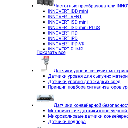
Частотные преобразователи INN
INNOVERT IDD mini
INNOVERT VENT
INNOVERT ISD mini
INNOVERT ISD mini PLUS
INNOVERT ITD
INNOVERT IРD
INNOVERT IРD-VR
INNOVERT PUMP
Показать все
Датчики уровня сыпучих материа
Датчики уровня для сыпучих матер
Датчики уровня для жидких сред
Принцип подбора сигнализаторов у
Датчики конвейерной безопаснос
Механические датчики конвейерной
Микроволновые датчики конвейерно
Датчики подпора