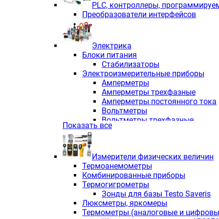
PLС, контроллеры, программируе
Преобразователи интерфейсов
Электрика
Блоки питания
Стабилизаторы
Электроизмерительные приборы
Амперметры
Амперметры трехфазные
Амперметры постоянного тока
Вольтметры
Вольтметры трехфазные
Показать все
Вольтметры постоянного тока
Частотомеры
Ваттметры
Измерители физических величин
Индикаторы аналоговых сигна
Термоанемометры
Измерители COS F
Комбинированные приборы
Комбинированные приборы од
Термогигрометры
Комбинированные приборы тр
Зонды для базы Testo Saveris
Комбинированные приборы пос
Люксметры, яркомеры
Анализаторы качества электро
Термометры (аналоговые и цифровы
Анализаторы мощности