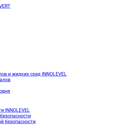
OVERT
лов и жидких сред INNOLEVEL
иалов
ровня
ти INNOLEVEL
 безопасности
й безопасности