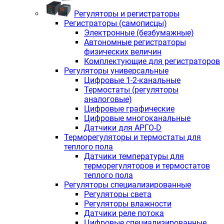
Регуляторы и регистраторы
Регистраторы (самописцы)
Электронные (безбумажные)
Автономные регистраторы
физических величин
Комплектующие для регистраторов
Регуляторы универсальные
Цифровые 1-2-канальные
Термостаты (регуляторы
аналоговые)
Цифровые графические
Цифровые многоканальные
Датчики для АРГО-D
Терморегуляторы и термостаты для
теплого пола
Датчики температуры для
терморегуляторов и термостатов
теплого пола
Регуляторы специализированные
Регуляторы света
Регуляторы влажности
Датчики реле потока
Цифровые специализированные