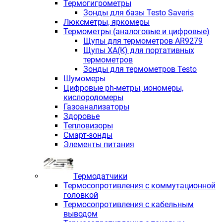
Термогигрометры
Зонды для базы Testo Saveris
Люксметры, яркомеры
Термометры (аналоговые и цифровые)
Щупы для термометров AR9279
Щупы ХА(К) для портативных
термометров
Зонды для термометров Testo
Шумомеры
Цифровые ph-метры, иономеры,
кислородомеры
Газоанализаторы
Здоровье
Тепловизоры
Смарт-зонды
Элементы питания
Термодатчики
Термосопротивления с коммутационной
головкой
Термосопротивления с кабельным
выводом