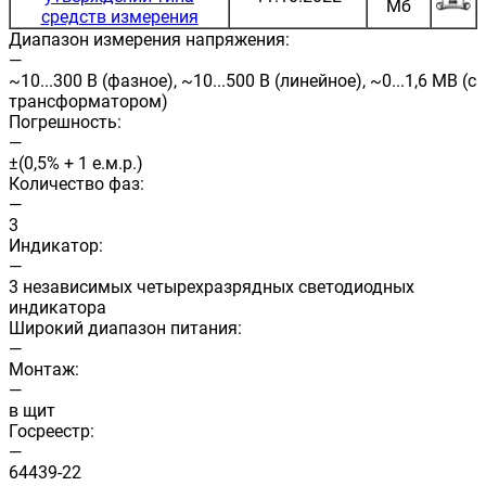
Мб
средств измерения
Диапазон измерения напряжения:
—
~10...300 В (фазное), ~10...500 В (линейное), ~0...1,6 МВ (с
трансформатором)
Погрешность:
—
±(0,5% + 1 е.м.р.)
Количество фаз:
—
3
Индикатор:
—
3 независимых четырехразрядных светодиодных
индикатора
Широкий диапазон питания:
—
Монтаж:
—
в щит
Госреестр:
—
64439-22