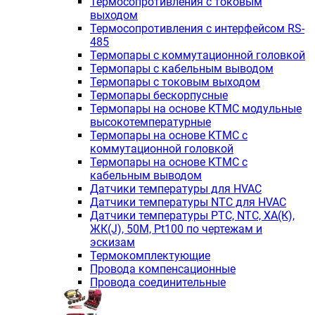
Термосопротивления с токовым
выходом
Термосопротивления с интерфейсом RS-
485
Термопары с коммутационной головкой
Термопары с кабельным выводом
Термопары с токовым выходом
Термопары бескорпусные
Термопары на основе КТМС модульные
высокотемпературные
Термопары на основе КТМС с
коммутационной головкой
Термопары на основе КТМС с
кабельным выводом
Датчики температуры для HVAC
Датчики температуры NTC для HVAC
Датчики температуры PTС, NTC, ХА(К),
ЖК(J), 50М, Pt100 по чертежам и
эскизам
Термокомплектующие
Провода компенсационные
Провода соединительные