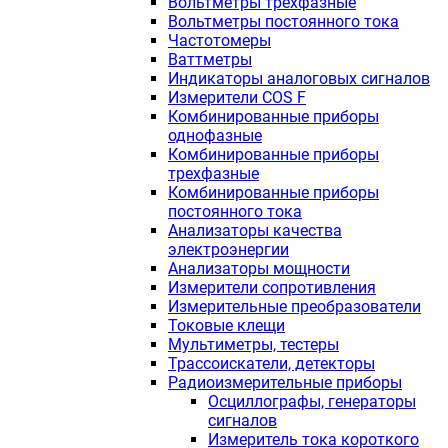
Вольтметры трехфазные
Вольтметры постоянного тока
Частотомеры
Ваттметры
Индикаторы аналоговых сигналов
Измерители COS F
Комбинированные приборы
однофазные
Комбинированные приборы
трехфазные
Комбинированные приборы
постоянного тока
Анализаторы качества
электроэнергии
Анализаторы мощности
Измерители сопротивления
Измерительные преобразователи
Токовые клещи
Мультиметры, тестеры
Трассоискатели, детекторы
Радиоизмерительные приборы
Осциллографы, генераторы
сигналов
Измеритель тока короткого