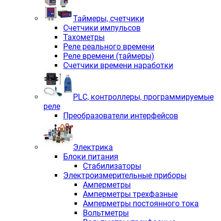
Таймеры, счетчики
Счетчики импульсов
Тахометры
Реле реального времени
Реле времени (таймеры)
Счетчики времени наработки
PLС, контроллеры, программируемые
реле
Преобразователи интерфейсов
Электрика
Блоки питания
Стабилизаторы
Электроизмерительные приборы
Амперметры
Амперметры трехфазные
Амперметры постоянного тока
Вольтметры