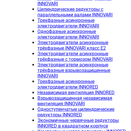
INNOVARI
Цилиндрические редукторы с
параллельными валами INNOVARI
Трехфазные асинхронные
электродвигатели INNOVARI
Однофазные асинхронные
электродвигатели INNOVARI
Электродвигатели асинхронные
трёхфазные INNOVARI класс E2
Электродвигатели асинхронные
трёхфазные с тормозом INNOVARI
Электродвигатели асинхронные
трёхфазные взрывозащищенные
INNOVARI
Трехфазные асинхронные
электродвигатели INNORED
Независимая вентиляция INNORED
Взрывозащищенная независимая
вентиляция INNOVARI
Одноступенчатые цилиндрические
редукторы INNORED
Экономичные червячные редукторы
INNORED в квадратном корпусе