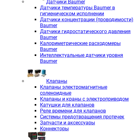
Датчики Baumer
Датчики температуры Baumer в
гигиеническом исполнении
Датчики концентрации (проводимости)
Baumer
Датчики гидростатического давления
Baumer
Калориметрические расходомеры
Baumer
Интеллектуальные датчики уровня
Baumer
Клапаны
Клапаны электромагнитные
соленоидные
Клапаны и краны с электроприводом
Катушки для клапанов
Реле времени для клапанов
Системы предотвращения протечек
Запчасти и аксессуары
Коннекторы