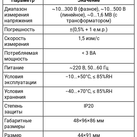
Параметр
Значение
Диапазон
~10...300 В (фазное), ~10...500 В
измерения
(линейное), ~0...1,6 МВ (с
напряжения
трансформатором)
Погрешность
±(0,5% + 1 е.м.р.)
Скорость
1,5 изм/с
измерения
Потребляемая
< 3 ВА
мощность
Питание
~220 В, 50...60 Гц
Условия
−10...+50°С, ≤ 85%RH
эксплуатации
Условия
−40...+70°С, ≤ 85%RH
хранения
Степень
IP20
защиты
Габаритные
48×96×86 мм
размеры
Размер
44×91 мм