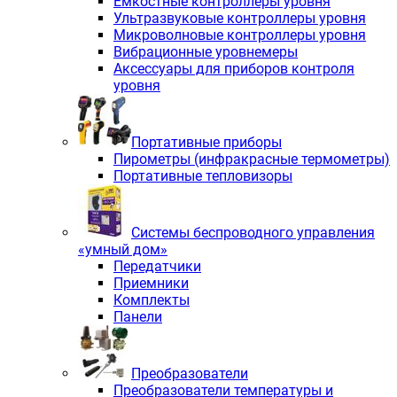
Емкостные контроллеры уровня
Ультразвуковые контроллеры уровня
Микроволновые контроллеры уровня
Вибрационные уровнемеры
Аксессуары для приборов контроля
уровня
Портативные приборы
Пирометры (инфракрасные термометры)
Портативные тепловизоры
Системы беспроводного управления
«умный дом»
Передатчики
Приемники
Комплекты
Панели
Преобразователи
Преобразователи температуры и