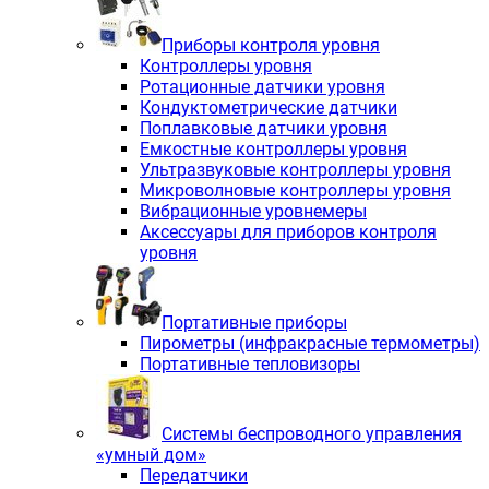
Приборы контроля уровня
Контроллеры уровня
Ротационные датчики уровня
Кондуктометрические датчики
Поплавковые датчики уровня
Емкостные контроллеры уровня
Ультразвуковые контроллеры уровня
Микроволновые контроллеры уровня
Вибрационные уровнемеры
Аксессуары для приборов контроля
уровня
Портативные приборы
Пирометры (инфракрасные термометры)
Портативные тепловизоры
Системы беспроводного управления
«умный дом»
Передатчики