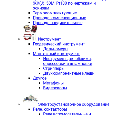
ЖК(J), 50М, Pt100 по чертежам и
эскизам
Термокомплектующие
Провода компенсационные
Провода соединительные
Инструмент
Геодезический инструмент
Дальномеры
Монтажный инструмент
Инструмент для обжима,
опрессовки и штамповки
Стрипперы
Двухкомпонентные клещи
Другое
Мегафоны
Видеоскопы
Электроустановочное оборудование
Реле, контакторы
Реле вспомогательные и