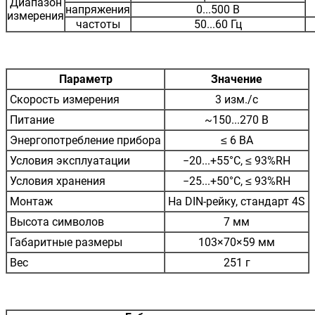
Диапазон
напряжения
0...500 В
измерения
частоты
50...60 Гц
Параметр
Значение
Скорость измерения
3 изм./с
Питание
~150...270 В
Энергопотребление прибора
≤ 6 ВА
Условия эксплуатации
−20...+55°С, ≤ 93%RH
Условия хранения
−25...+50°С, ≤ 93%RH
Монтаж
На DIN-рейку, стандарт 4S
Высота символов
7 мм
Габаритные размеры
103×70×59 мм
Вес
251 г