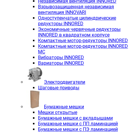
Независимая вентиляция INNORED
Взрывозащищенная независимая
вентиляция INNOVARI
Одноступенчатые цилиндрические
редукторы INNORED
Экономичные червячные редукторы
INNORED в квадратном корпусе
Компактные мотор-редукторы INNORED
Компактные мотор-редукторы INNORED
MC
Вибраторы INNORED
Вариаторы INNORED
Электродвигатели
Шаговые приводы
Бумажные мешки
Мешки открытые
Бумажные мешки с вкладышами
Бумажные мешки с ПП ламинацией
Бумажные мешки с ПЭ ламинацией