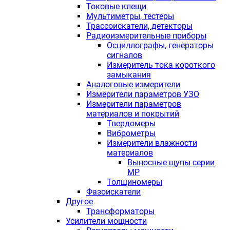
Токовые клещи
Мультиметры, тестеры
Трассоискатели, детекторы
Радиоизмерительные приборы
Осциллографы, генераторы
сигналов
Измеритель тока короткого
замыкания
Аналоговые измерители
Измерители параметров УЗО
Измерители параметров
материалов и покрытий
Твердомеры
Виброметры
Измерители влажности
материалов
Выносные щупы серии
МР
Толщиномеры
Фазоискатели
Другое
Трансформаторы
Усилители мощности