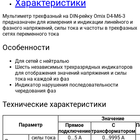
Характеристики
Мультиметр трехфазный на DIN-рейку Omix D4-M6-3
предназначен для измерения и индикации линейного и
фазного напряжений, силы тока и частоты в трехфазных
сетях переменного тока
Особенности
Для сетей с нейтралью
Шесть независимых трехразрядных индикаторов
для отображения значений напряжения и силы
тока на каждой из фаз
Индикатор нарушения последовательности
чередования фаз
Технические характеристики
Значение
Параметр
Прямое
С
П
подключение
трансформатором
силы тока
0...5 А
0...9995 А