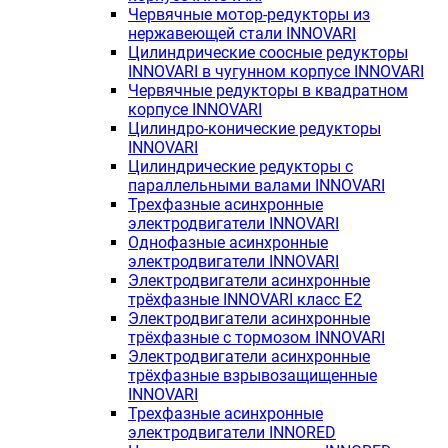
Червячные мотор-редукторы из
нержавеющей стали INNOVARI
Цилиндрические соосные редукторы
INNOVARI в чугунном корпусе INNOVARI
Червячные редукторы в квадратном
корпусе INNOVARI
Цилиндро-конические редукторы
INNOVARI
Цилиндрические редукторы с
параллельными валами INNOVARI
Трехфазные асинхронные
электродвигатели INNOVARI
Однофазные асинхронные
электродвигатели INNOVARI
Электродвигатели асинхронные
трёхфазные INNOVARI класс E2
Электродвигатели асинхронные
трёхфазные с тормозом INNOVARI
Электродвигатели асинхронные
трёхфазные взрывозащищенные
INNOVARI
Трехфазные асинхронные
электродвигатели INNORED