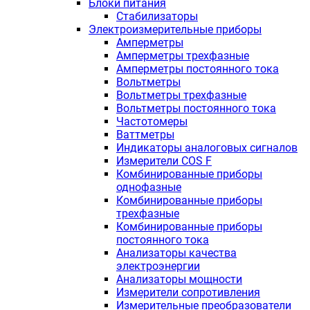
Блоки питания
Стабилизаторы
Электроизмерительные приборы
Амперметры
Амперметры трехфазные
Амперметры постоянного тока
Вольтметры
Вольтметры трехфазные
Вольтметры постоянного тока
Частотомеры
Ваттметры
Индикаторы аналоговых сигналов
Измерители COS F
Комбинированные приборы
однофазные
Комбинированные приборы
трехфазные
Комбинированные приборы
постоянного тока
Анализаторы качества
электроэнергии
Анализаторы мощности
Измерители сопротивления
Измерительные преобразователи