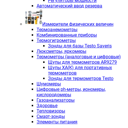
Регуляторы мощности
Автоматический ввод резерва
Измерители физических величин
Термоанемометры
Комбинированные приборы
Термогигрометры
Зонды для базы Testo Saveris
Люксметры, яркомеры
Термометры (аналоговые и цифровые)
Щупы для термометров AR9279
Щупы ХА(К) для портативных
термометров
Зонды для термометров Testo
Шумомеры
Цифровые ph-метры, иономеры,
кислородомеры
Газоанализаторы
Здоровье
Тепловизоры
Смарт-зонды
Элементы питания