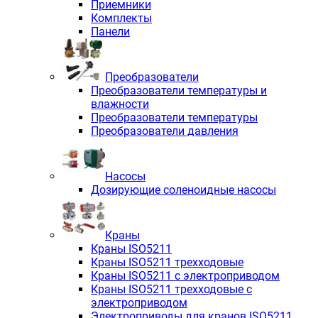
Приемники
Комплекты
Панели
Преобразователи
Преобразователи температуры и
влажности
Преобразователи температуры
Преобразователи давления
Насосы
Дозирующие соленоидные насосы
Краны
Краны ISO5211
Краны ISO5211 трехходовые
Краны ISO5211 с электроприводом
Краны ISO5211 трехходовые с
электроприводом
Электроприводы для кранов ISO5211