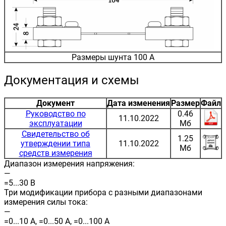
Размеры шунта 100 А
Документация и схемы
Документ
Дата изменения
Размер
Файл
Руководство по
0.46
11.10.2022
эксплуатации
Мб
Свидетельство об
1.25
утверждении типа
11.10.2022
Мб
средств измерения
Диапазон измерения напряжения:
—
=5...30 В
Три модификации прибора с разными диапазонами
измерения силы тока:
—
=0...10 А, =0...50 А, =0...100 А