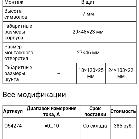
Монтаж
В щит
Высота
7 мм
символов
Габаритные
размеры
29×48×23 мм
корпуса
Размер
монтажного
27×46 мм
отверстия
Габаритные
18×120×25
24×103×22
размеры
–
мм
мм
шунта
Все модификации
Диапазон измерения
Срок
Артикул
Стоимость
тока, А
поставки
O54274
=0…10
Со склада
385 руб.