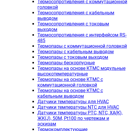
Термосопротивления с коммутационной
головкой
Термосопротивления с кабельным
выводом
Термосопротивления с токовым
выходом
Термосопротивления с интерфейсом RS-
485
Термопары с коммутационной головкой
Термопары с кабельным выводом
Термопары с токовым выходом
Термопары бескорпусные
Термопары на основе КТМС модульные
высокотемпературные
Термопары на основе КТМС с
коммутационной головкой
Термопары на основе КТМС с
кабельным выводом
Датчики температуры для HVAC
Датчики температуры NTC для HVAC
Датчики температуры PTС, NTC, ХА(К),
ЖК(J), 50М, Pt100 по чертежам и
эскизам
Термокомплектующие