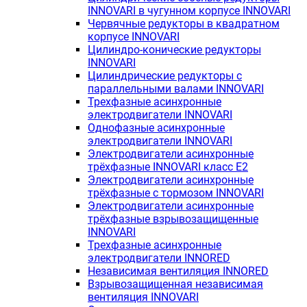
INNOVARI в чугунном корпусе INNOVARI
Червячные редукторы в квадратном
корпусе INNOVARI
Цилиндро-конические редукторы
INNOVARI
Цилиндрические редукторы с
параллельными валами INNOVARI
Трехфазные асинхронные
электродвигатели INNOVARI
Однофазные асинхронные
электродвигатели INNOVARI
Электродвигатели асинхронные
трёхфазные INNOVARI класс E2
Электродвигатели асинхронные
трёхфазные с тормозом INNOVARI
Электродвигатели асинхронные
трёхфазные взрывозащищенные
INNOVARI
Трехфазные асинхронные
электродвигатели INNORED
Независимая вентиляция INNORED
Взрывозащищенная независимая
вентиляция INNOVARI