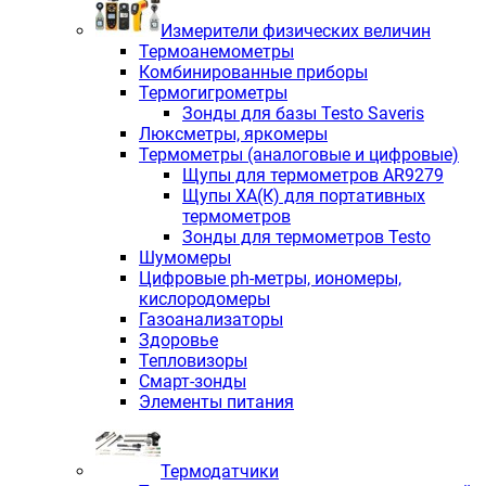
Измерители физических величин
Термоанемометры
Комбинированные приборы
Термогигрометры
Зонды для базы Testo Saveris
Люксметры, яркомеры
Термометры (аналоговые и цифровые)
Щупы для термометров AR9279
Щупы ХА(К) для портативных
термометров
Зонды для термометров Testo
Шумомеры
Цифровые ph-метры, иономеры,
кислородомеры
Газоанализаторы
Здоровье
Тепловизоры
Смарт-зонды
Элементы питания
Термодатчики