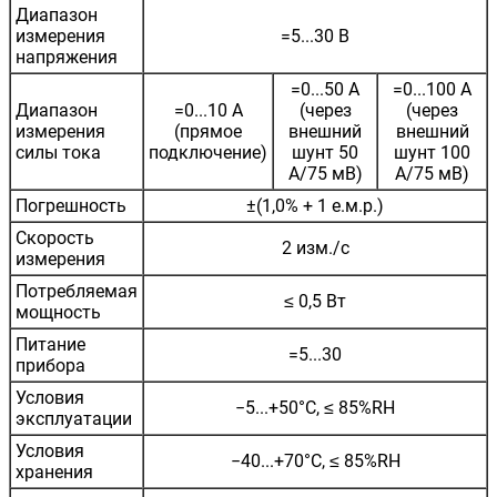
Диапазон
измерения
=5...30 В
напряжения
=0...50 А
=0...100 А
Диапазон
=0...10 А
(через
(через
измерения
(прямое
внешний
внешний
силы тока
подключение)
шунт 50
шунт 100
А/75 мВ)
А/75 мВ)
Погрешность
±(1,0% + 1 е.м.р.)
Скорость
2 изм./с
измерения
Потребляемая
≤ 0,5 Вт
мощность
Питание
=5...30
прибора
Условия
−5...+50°С, ≤ 85%RH
эксплуатации
Условия
−40...+70°С, ≤ 85%RH
хранения