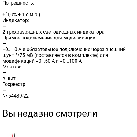
Погрешность:
—
±(1,0% + 1 е.м.р.)
Индикатор:
—
2 трехразрядных светодиодных индикатора
Прямое подключение для модификации:
—
=0...10 А и обязательное подключение через внешний
шунт */75 мВ (поставляется в комплекте) для
модификаций =0...50 А и =0...100 А
Монтаж:
—
в щит
Госреестр:
—
№ 64439-22
Вы недавно смотрели