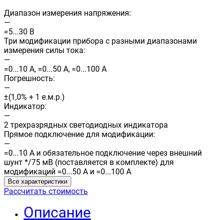
Диапазон измерения напряжения:
—
=5...30 В
Три модификации прибора с разными диапазонами
измерения силы тока:
—
=0...10 А, =0...50 А, =0...100 А
Погрешность:
—
±(1,0% + 1 е.м.р.)
Индикатор:
—
2 трехразрядных светодиодных индикатора
Прямое подключение для модификации:
—
=0...10 А и обязательное подключение через внешний
шунт */75 мВ (поставляется в комплекте) для
модификаций =0...50 А и =0...100 А
Все характеристики
Рассчитать стоимость
Описание