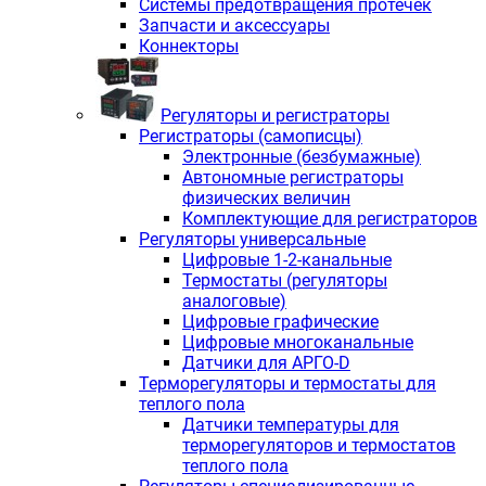
Системы предотвращения протечек
Запчасти и аксессуары
Коннекторы
Регуляторы и регистраторы
Регистраторы (самописцы)
Электронные (безбумажные)
Автономные регистраторы
физических величин
Комплектующие для регистраторов
Регуляторы универсальные
Цифровые 1-2-канальные
Термостаты (регуляторы
аналоговые)
Цифровые графические
Цифровые многоканальные
Датчики для АРГО-D
Терморегуляторы и термостаты для
теплого пола
Датчики температуры для
терморегуляторов и термостатов
теплого пола