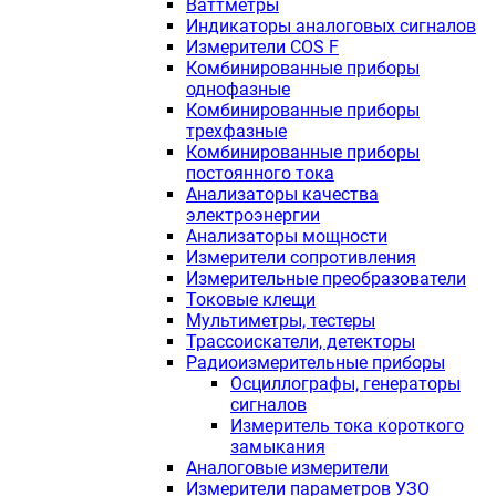
Ваттметры
Индикаторы аналоговых сигналов
Измерители COS F
Комбинированные приборы
однофазные
Комбинированные приборы
трехфазные
Комбинированные приборы
постоянного тока
Анализаторы качества
электроэнергии
Анализаторы мощности
Измерители сопротивления
Измерительные преобразователи
Токовые клещи
Мультиметры, тестеры
Трассоискатели, детекторы
Радиоизмерительные приборы
Осциллографы, генераторы
сигналов
Измеритель тока короткого
замыкания
Аналоговые измерители
Измерители параметров УЗО