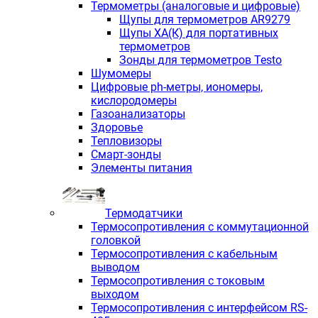
Термометры (аналоговые и цифровые)
Щупы для термометров AR9279
Щупы ХА(К) для портативных
термометров
Зонды для термометров Testo
Шумомеры
Цифровые ph-метры, иономеры,
кислородомеры
Газоанализаторы
Здоровье
Тепловизоры
Смарт-зонды
Элементы питания
Термодатчики
Термосопротивления с коммутационной
головкой
Термосопротивления с кабельным
выводом
Термосопротивления с токовым
выходом
Термосопротивления с интерфейсом RS-