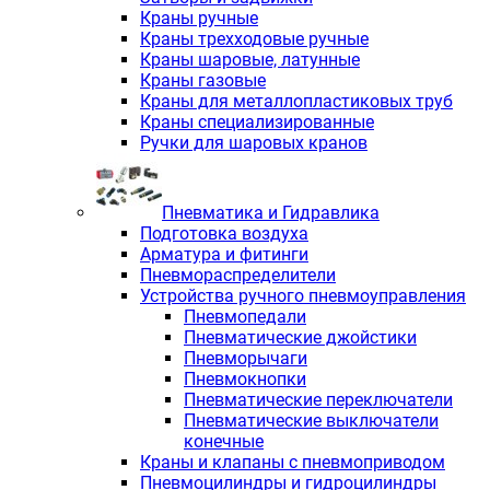
Краны ручные
Краны трехходовые ручные
Краны шаровые, латунные
Краны газовые
Краны для металлопластиковых труб
Краны специализированные
Ручки для шаровых кранов
Пневматика и Гидравлика
Подготовка воздуха
Арматура и фитинги
Пневмораспределители
Устройства ручного пневмоуправления
Пневмопедали
Пневматические джойстики
Пневморычаги
Пневмокнопки
Пневматические переключатели
Пневматические выключатели
конечные
Краны и клапаны с пневмоприводом
Пневмоцилиндры и гидроцилиндры