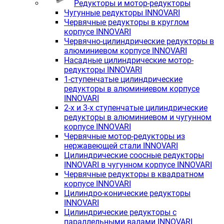
Редукторы и мотор-редукторы
Чугунные редукторы INNOVARI
Червячные редукторы в круглом
корпусе INNOVARI
Червячно-цилиндрические редукторы в
алюминиевом корпусе INNOVARI
Насадные цилиндрические мотор-
редукторы INNOVARI
1-ступенчатые цилиндрические
редукторы в алюминиевом корпусе
INNOVARI
2-х и 3-х ступенчатые цилиндрические
редукторы в алюминиевом и чугунном
корпусе INNOVARI
Червячные мотор-редукторы из
нержавеющей стали INNOVARI
Цилиндрические соосные редукторы
INNOVARI в чугунном корпусе INNOVARI
Червячные редукторы в квадратном
корпусе INNOVARI
Цилиндро-конические редукторы
INNOVARI
Цилиндрические редукторы с
параллельными валами INNOVARI