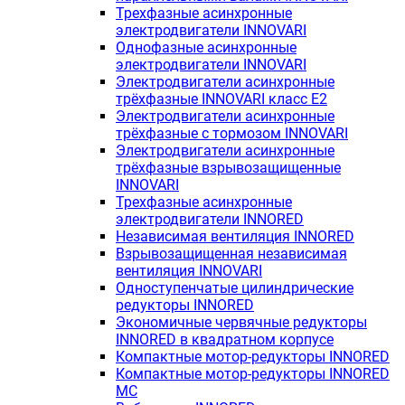
Трехфазные асинхронные
электродвигатели INNOVARI
Однофазные асинхронные
электродвигатели INNOVARI
Электродвигатели асинхронные
трёхфазные INNOVARI класс E2
Электродвигатели асинхронные
трёхфазные с тормозом INNOVARI
Электродвигатели асинхронные
трёхфазные взрывозащищенные
INNOVARI
Трехфазные асинхронные
электродвигатели INNORED
Независимая вентиляция INNORED
Взрывозащищенная независимая
вентиляция INNOVARI
Одноступенчатые цилиндрические
редукторы INNORED
Экономичные червячные редукторы
INNORED в квадратном корпусе
Компактные мотор-редукторы INNORED
Компактные мотор-редукторы INNORED
MC