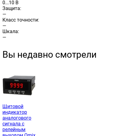
0...10 В
Защита:
—
Класс точности:
—
Шкала:
—
Вы недавно смотрели
Щитовой
индикатор
аналогового
сигнала с
релейным
выходом Omix