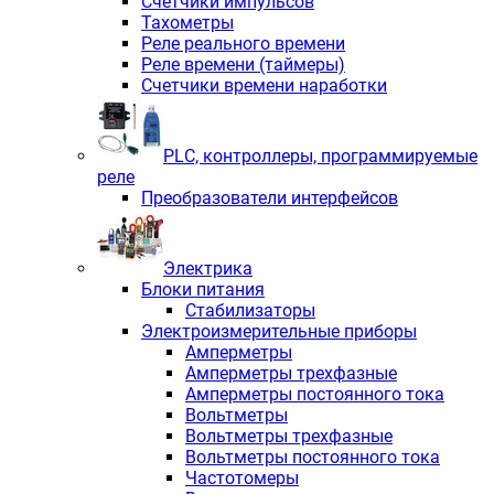
Счетчики импульсов
Тахометры
Реле реального времени
Реле времени (таймеры)
Счетчики времени наработки
PLС, контроллеры, программируемые
реле
Преобразователи интерфейсов
Электрика
Блоки питания
Стабилизаторы
Электроизмерительные приборы
Амперметры
Амперметры трехфазные
Амперметры постоянного тока
Вольтметры
Вольтметры трехфазные
Вольтметры постоянного тока
Частотомеры