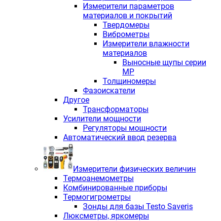
Измерители параметров
материалов и покрытий
Твердомеры
Виброметры
Измерители влажности
материалов
Выносные щупы серии
МР
Толщиномеры
Фазоискатели
Другое
Трансформаторы
Усилители мощности
Регуляторы мощности
Автоматический ввод резерва
Измерители физических величин
Термоанемометры
Комбинированные приборы
Термогигрометры
Зонды для базы Testo Saveris
Люксметры, яркомеры