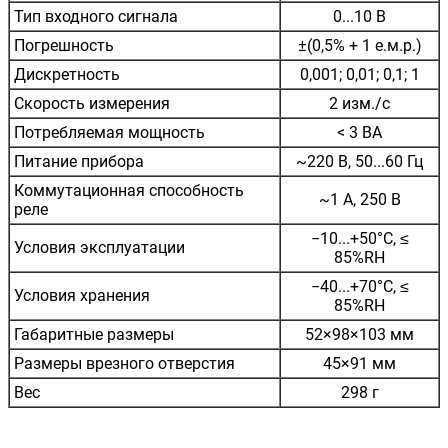
Тип входного сигнала
0...10 В
Погрешность
±(0,5% + 1 е.м.р.)
Дискретность
0,001; 0,01; 0,1; 1
Скорость измерения
2 изм./с
Потребляемая мощность
< 3 ВА
Питание прибора
~220 В, 50...60 Гц
Коммутационная способность
~1 А, 250 В
реле
−10...+50°С, ≤
Условия эксплуатации
85%RH
−40...+70°С, ≤
Условия хранения
85%RH
Габаритные размеры
52×98×103 мм
Размеры врезного отверстия
45×91 мм
Вес
298 г