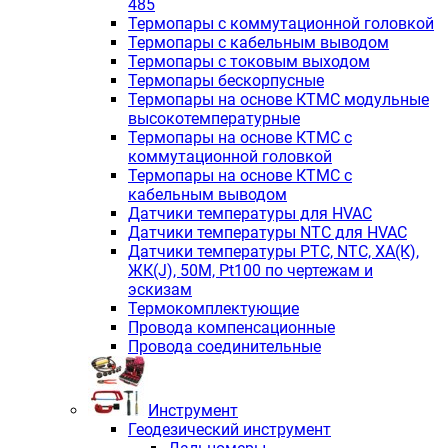
485
Термопары с коммутационной головкой
Термопары с кабельным выводом
Термопары с токовым выходом
Термопары бескорпусные
Термопары на основе КТМС модульные
высокотемпературные
Термопары на основе КТМС с
коммутационной головкой
Термопары на основе КТМС с
кабельным выводом
Датчики температуры для HVAC
Датчики температуры NTC для HVAC
Датчики температуры PTС, NTC, ХА(К),
ЖК(J), 50М, Pt100 по чертежам и
эскизам
Термокомплектующие
Провода компенсационные
Провода соединительные
Инструмент
Геодезический инструмент