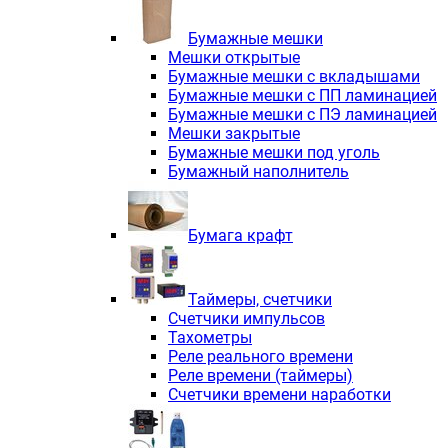
Электродвигатели асинхронные трё
Электродвигатели асинхронные тр
Бумажные мешки
Трехфазные асинхронные электродв
Мешки открытые
Независимая вентиляция INNORED
Бумажные мешки с вкладышами
Взрывозащищенная независимая ве
Бумажные мешки с ПП ламинацией
Одноступенчатые цилиндрические р
Бумажные мешки с ПЭ ламинацией
Экономичные червячные редукторы 
Мешки закрытые
Компактные мотор-редукторы INNO
Бумажные мешки под уголь
Компактные мотор-редукторы INNO
Бумажный наполнитель
Вибраторы INNORED
Вариаторы INNORED
Бумага крафт
Таймеры, счетчики
Счетчики импульсов
Тахометры
Реле реального времени
Реле времени (таймеры)
Счетчики времени наработки