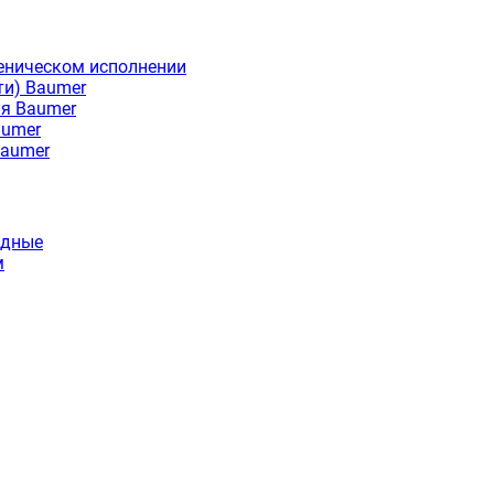
еническом исполнении
ти) Baumer
ия Baumer
aumer
Baumer
идные
м