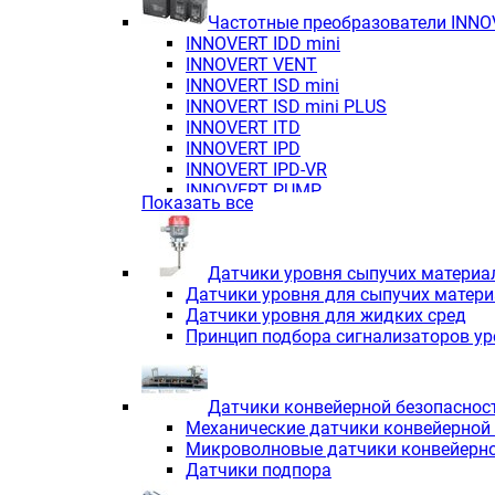
Частотные преобразователи INN
INNOVERT IDD mini
INNOVERT VENT
INNOVERT ISD mini
INNOVERT ISD mini PLUS
INNOVERT ITD
INNOVERT IРD
INNOVERT IРD-VR
INNOVERT PUMP
Показать все
Датчики уровня сыпучих материа
Датчики уровня для сыпучих матер
Датчики уровня для жидких сред
Принцип подбора сигнализаторов у
Датчики конвейерной безопаснос
Механические датчики конвейерной
Микроволновые датчики конвейерно
Датчики подпора