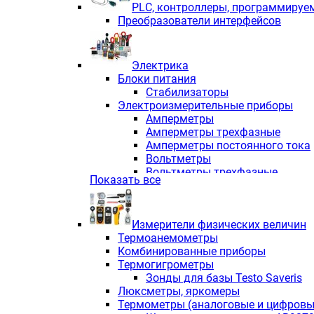
PLС, контроллеры, программируе
Преобразователи интерфейсов
Электрика
Блоки питания
Стабилизаторы
Электроизмерительные приборы
Амперметры
Амперметры трехфазные
Амперметры постоянного тока
Вольтметры
Вольтметры трехфазные
Показать все
Вольтметры постоянного тока
Частотомеры
Ваттметры
Измерители физических величин
Индикаторы аналоговых сигна
Термоанемометры
Измерители COS F
Комбинированные приборы
Комбинированные приборы од
Термогигрометры
Комбинированные приборы тр
Зонды для базы Testo Saveris
Комбинированные приборы пос
Люксметры, яркомеры
Анализаторы качества электро
Термометры (аналоговые и цифровы
Анализаторы мощности