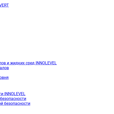
OVERT
лов и жидких сред INNOLEVEL
иалов
ровня
ти INNOLEVEL
 безопасности
й безопасности