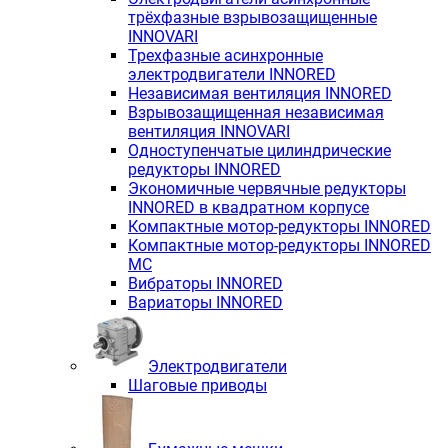
трёхфазные взрывозащищенные
INNOVARI
Трехфазные асинхронные
электродвигатели INNORED
Независимая вентиляция INNORED
Взрывозащищенная независимая
вентиляция INNOVARI
Одноступенчатые цилиндрические
редукторы INNORED
Экономичные червячные редукторы
INNORED в квадратном корпусе
Компактные мотор-редукторы INNORED
Компактные мотор-редукторы INNORED
MC
Вибраторы INNORED
Вариаторы INNORED
Электродвигатели
Шаговые приводы