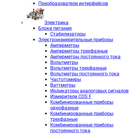
Преобразователи интерфейсов
Электрика
Блоки питания
Стабилизаторы
Электроизмерительные приборы
Амперметры
Амперметры трехфазные
Амперметры постоянного тока
Вольтметры
Вольтметры трехфазные
Вольтметры постоянного тока
Частотомеры
Ваттметры
Индикаторы аналоговых сигналов
Измерители COS F
Комбинированные приборы
однофазные
Комбинированные приборы
трехфазные
Комбинированные приборы
постоянного тока