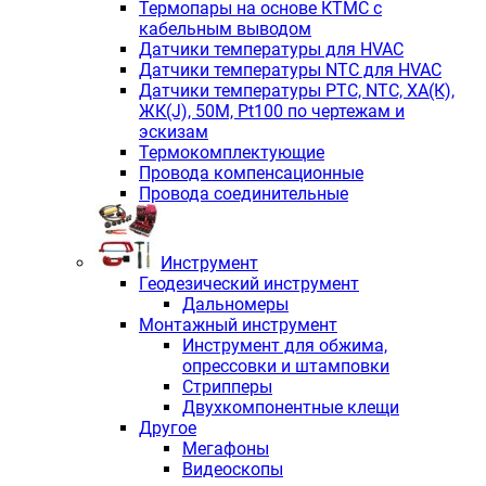
Термопары на основе КТМС с
кабельным выводом
Датчики температуры для HVAC
Датчики температуры NTC для HVAC
Датчики температуры PTС, NTC, ХА(К),
ЖК(J), 50М, Pt100 по чертежам и
эскизам
Термокомплектующие
Провода компенсационные
Провода соединительные
Инструмент
Геодезический инструмент
Дальномеры
Монтажный инструмент
Инструмент для обжима,
опрессовки и штамповки
Стрипперы
Двухкомпонентные клещи
Другое
Мегафоны
Видеоскопы