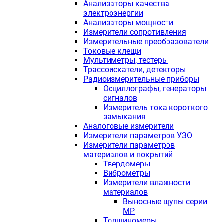
Анализаторы качества
электроэнергии
Анализаторы мощности
Измерители сопротивления
Измерительные преобразователи
Токовые клещи
Мультиметры, тестеры
Трассоискатели, детекторы
Радиоизмерительные приборы
Осциллографы, генераторы
сигналов
Измеритель тока короткого
замыкания
Аналоговые измерители
Измерители параметров УЗО
Измерители параметров
материалов и покрытий
Твердомеры
Виброметры
Измерители влажности
материалов
Выносные щупы серии
МР
Толщиномеры