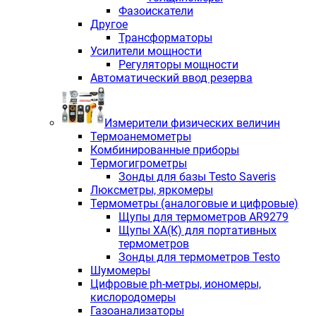
Фазоискатели
Другое
Трансформаторы
Усилители мощности
Регуляторы мощности
Автоматический ввод резерва
Измерители физических величин
Термоанемометры
Комбинированные приборы
Термогигрометры
Зонды для базы Testo Saveris
Люксметры, яркомеры
Термометры (аналоговые и цифровые)
Щупы для термометров AR9279
Щупы ХА(К) для портативных
термометров
Зонды для термометров Testo
Шумомеры
Цифровые ph-метры, иономеры,
кислородомеры
Газоанализаторы