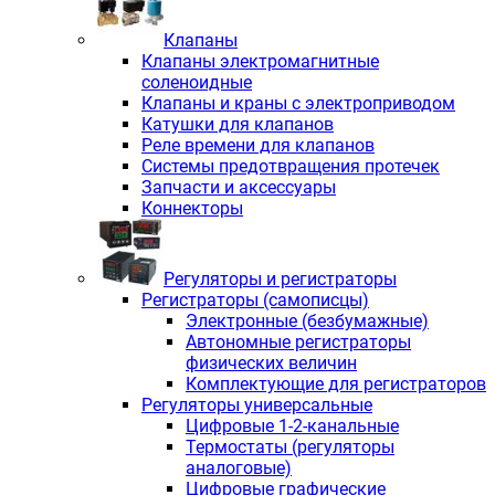
Клапаны
Клапаны электромагнитные
соленоидные
Клапаны и краны с электроприводом
Катушки для клапанов
Реле времени для клапанов
Системы предотвращения протечек
Запчасти и аксессуары
Коннекторы
Регуляторы и регистраторы
Регистраторы (самописцы)
Электронные (безбумажные)
Автономные регистраторы
физических величин
Комплектующие для регистраторов
Регуляторы универсальные
Цифровые 1-2-канальные
Термостаты (регуляторы
аналоговые)
Цифровые графические