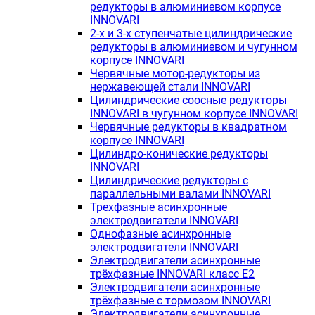
редукторы в алюминиевом корпусе
INNOVARI
2-х и 3-х ступенчатые цилиндрические
редукторы в алюминиевом и чугунном
корпусе INNOVARI
Червячные мотор-редукторы из
нержавеющей стали INNOVARI
Цилиндрические соосные редукторы
INNOVARI в чугунном корпусе INNOVARI
Червячные редукторы в квадратном
корпусе INNOVARI
Цилиндро-конические редукторы
INNOVARI
Цилиндрические редукторы с
параллельными валами INNOVARI
Трехфазные асинхронные
электродвигатели INNOVARI
Однофазные асинхронные
электродвигатели INNOVARI
Электродвигатели асинхронные
трёхфазные INNOVARI класс E2
Электродвигатели асинхронные
трёхфазные с тормозом INNOVARI
Электродвигатели асинхронные