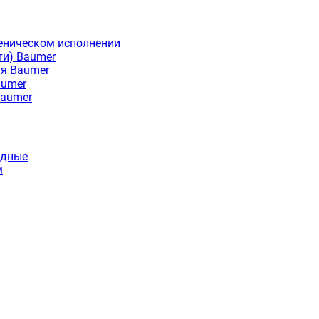
еническом исполнении
ти) Baumer
ия Baumer
aumer
Baumer
идные
м