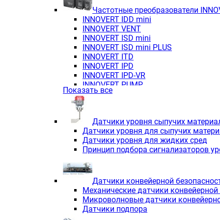
Частотные преобразователи INN
INNOVERT IDD mini
INNOVERT VENT
INNOVERT ISD mini
INNOVERT ISD mini PLUS
INNOVERT ITD
INNOVERT IРD
INNOVERT IРD-VR
INNOVERT PUMP
Показать все
Датчики уровня сыпучих материа
Датчики уровня для сыпучих матер
Датчики уровня для жидких сред
Принцип подбора сигнализаторов у
Датчики конвейерной безопаснос
Механические датчики конвейерной
Микроволновые датчики конвейерно
Датчики подпора