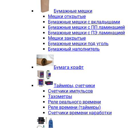
Электродвигатели асинхронные трё
Электродвигатели асинхронные тр
Бумажные мешки
Трехфазные асинхронные электродв
Мешки открытые
Независимая вентиляция INNORED
Бумажные мешки с вкладышами
Взрывозащищенная независимая ве
Бумажные мешки с ПП ламинацией
Одноступенчатые цилиндрические р
Бумажные мешки с ПЭ ламинацией
Экономичные червячные редукторы 
Мешки закрытые
Компактные мотор-редукторы INNO
Бумажные мешки под уголь
Компактные мотор-редукторы INNO
Бумажный наполнитель
Вибраторы INNORED
Вариаторы INNORED
Бумага крафт
Таймеры, счетчики
Счетчики импульсов
Тахометры
Реле реального времени
Реле времени (таймеры)
Счетчики времени наработки