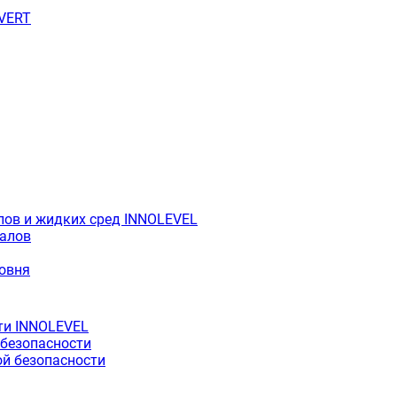
OVERT
лов и жидких сред INNOLEVEL
иалов
ровня
ти INNOLEVEL
 безопасности
й безопасности