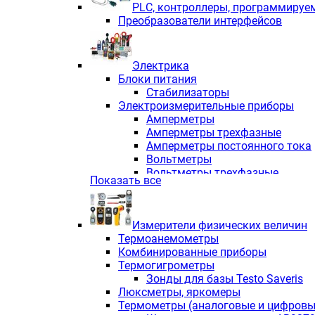
PLС, контроллеры, программируе
Преобразователи интерфейсов
Электрика
Блоки питания
Стабилизаторы
Электроизмерительные приборы
Амперметры
Амперметры трехфазные
Амперметры постоянного тока
Вольтметры
Вольтметры трехфазные
Показать все
Вольтметры постоянного тока
Частотомеры
Ваттметры
Измерители физических величин
Индикаторы аналоговых сигна
Термоанемометры
Измерители COS F
Комбинированные приборы
Комбинированные приборы од
Термогигрометры
Комбинированные приборы тр
Зонды для базы Testo Saveris
Комбинированные приборы пос
Люксметры, яркомеры
Анализаторы качества электро
Термометры (аналоговые и цифровы
Анализаторы мощности