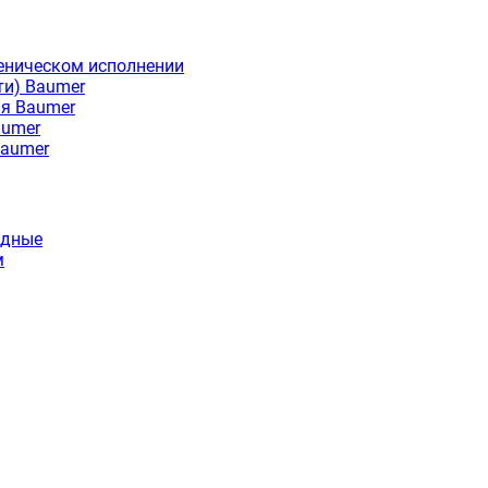
еническом исполнении
ти) Baumer
ия Baumer
aumer
Baumer
идные
м