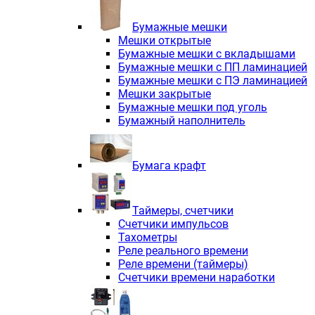
Электродвигатели асинхронные трё
Электродвигатели асинхронные тр
Бумажные мешки
Трехфазные асинхронные электродв
Мешки открытые
Независимая вентиляция INNORED
Бумажные мешки с вкладышами
Взрывозащищенная независимая ве
Бумажные мешки с ПП ламинацией
Одноступенчатые цилиндрические р
Бумажные мешки с ПЭ ламинацией
Экономичные червячные редукторы 
Мешки закрытые
Компактные мотор-редукторы INNO
Бумажные мешки под уголь
Компактные мотор-редукторы INNO
Бумажный наполнитель
Вибраторы INNORED
Вариаторы INNORED
Бумага крафт
Таймеры, счетчики
Счетчики импульсов
Тахометры
Реле реального времени
Реле времени (таймеры)
Счетчики времени наработки