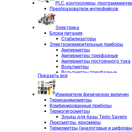
PLС, контроллеры, программируе
Преобразователи интерфейсов
Электрика
Блоки питания
Стабилизаторы
Электроизмерительные приборы
Амперметры
Амперметры трехфазные
Амперметры постоянного тока
Вольтметры
Вольтметры трехфазные
Показать все
Вольтметры постоянного тока
Частотомеры
Ваттметры
Измерители физических величин
Индикаторы аналоговых сигна
Термоанемометры
Измерители COS F
Комбинированные приборы
Комбинированные приборы од
Термогигрометры
Комбинированные приборы тр
Зонды для базы Testo Saveris
Комбинированные приборы пос
Люксметры, яркомеры
Анализаторы качества электро
Термометры (аналоговые и цифровы
Анализаторы мощности