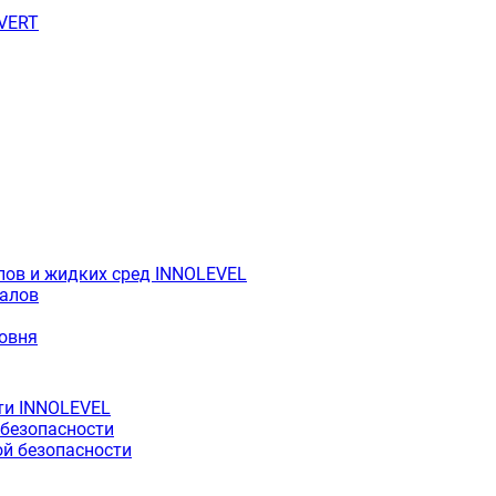
OVERT
лов и жидких сред INNOLEVEL
иалов
ровня
ти INNOLEVEL
 безопасности
й безопасности