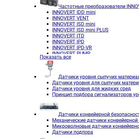
Частотные преобразователи INN
INNOVERT IDD mini
INNOVERT VENT
INNOVERT ISD mini
INNOVERT ISD mini PLUS
INNOVERT ITD
INNOVERT IРD
INNOVERT IРD-VR
INNOVERT PUMP
Показать все
Датчики уровня сыпучих материа
Датчики уровня для сыпучих матер
Датчики уровня для жидких сред
Принцип подбора сигнализаторов у
Датчики конвейерной безопаснос
Механические датчики конвейерной
Микроволновые датчики конвейерно
Датчики подпора