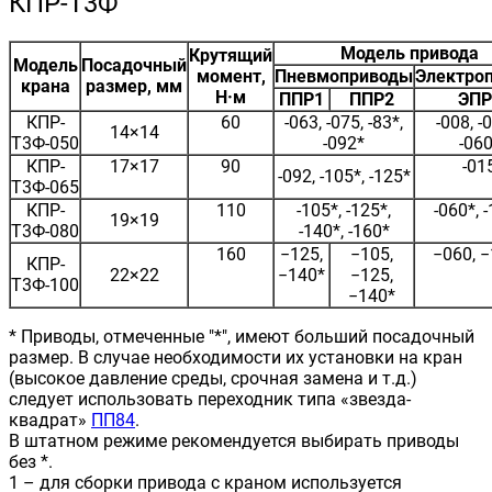
КПР-Т3Ф
Модель привода
Крутящий
Модель
Посадочный
момент,
Пневмоприводы
Электро
крана
размер, мм
Н·м
ППР1
ППР2
ЭПР
КПР-
60
-063, -075, -83*,
-008, -
14×14
Т3Ф-050
-092*
-060
КПР-
17×17
90
-01
-092, -105*, -125*
Т3Ф-065
КПР-
110
-105*, -125*,
-060*, 
19×19
Т3Ф-080
-140*, -160*
160
−125,
−105,
−060, 
КПР-
22×22
−140*
−125,
Т3Ф-100
−140*
* Приводы, отмеченные "*", имеют больший посадочный
размер. В случае необходимости их установки на кран
(высокое давление среды, срочная замена и т.д.)
следует использовать переходник типа «звезда-
квадрат»
ПП84
.
В штатном режиме рекомендуется выбирать приводы
без *.
1 – для сборки привода с краном используется