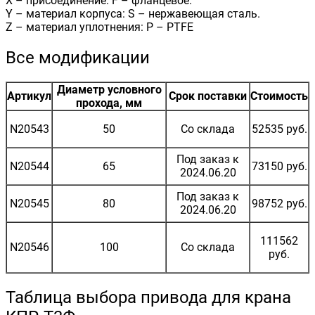
X – присоединение: F – фланцевое.
Y – материал корпуса: S – нержавеющая сталь.
Z – материал уплотнения: P – PTFE
Все модификации
Диаметр условного
Артикул
Срок поставки
Стоимость
прохода, мм
N20543
50
Со склада
52535 руб.
Под заказ к
N20544
65
73150 руб.
2024.06.20
Под заказ к
N20545
80
98752 руб.
2024.06.20
111562
N20546
100
Со склада
руб.
Таблица выбора привода для крана