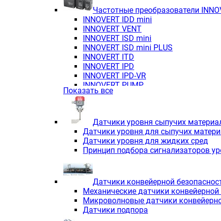
Частотные преобразователи INN
INNOVERT IDD mini
INNOVERT VENT
INNOVERT ISD mini
INNOVERT ISD mini PLUS
INNOVERT ITD
INNOVERT IРD
INNOVERT IРD-VR
INNOVERT PUMP
Показать все
Датчики уровня сыпучих материа
Датчики уровня для сыпучих матер
Датчики уровня для жидких сред
Принцип подбора сигнализаторов у
Датчики конвейерной безопаснос
Механические датчики конвейерной
Микроволновые датчики конвейерно
Датчики подпора