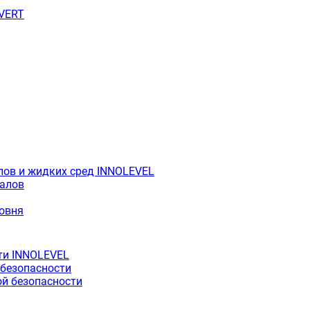
OVERT
лов и жидких сред INNOLEVEL
иалов
ровня
ти INNOLEVEL
 безопасности
й безопасности