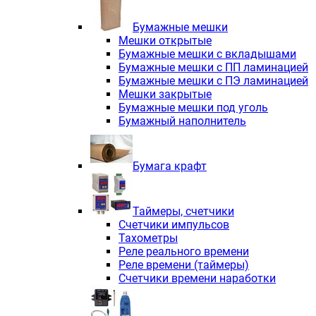
Электродвигатели асинхронные трё
Электродвигатели асинхронные тр
Бумажные мешки
Трехфазные асинхронные электродв
Мешки открытые
Независимая вентиляция INNORED
Бумажные мешки с вкладышами
Взрывозащищенная независимая ве
Бумажные мешки с ПП ламинацией
Одноступенчатые цилиндрические р
Бумажные мешки с ПЭ ламинацией
Экономичные червячные редукторы 
Мешки закрытые
Компактные мотор-редукторы INNO
Бумажные мешки под уголь
Компактные мотор-редукторы INNO
Бумажный наполнитель
Вибраторы INNORED
Вариаторы INNORED
Бумага крафт
Таймеры, счетчики
Счетчики импульсов
Тахометры
Реле реального времени
Реле времени (таймеры)
Счетчики времени наработки