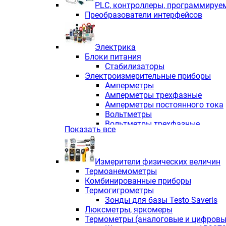
PLС, контроллеры, программируе
Преобразователи интерфейсов
Электрика
Блоки питания
Стабилизаторы
Электроизмерительные приборы
Амперметры
Амперметры трехфазные
Амперметры постоянного тока
Вольтметры
Вольтметры трехфазные
Показать все
Вольтметры постоянного тока
Частотомеры
Ваттметры
Измерители физических величин
Индикаторы аналоговых сигна
Термоанемометры
Измерители COS F
Комбинированные приборы
Комбинированные приборы од
Термогигрометры
Комбинированные приборы тр
Зонды для базы Testo Saveris
Комбинированные приборы пос
Люксметры, яркомеры
Анализаторы качества электро
Термометры (аналоговые и цифровы
Анализаторы мощности