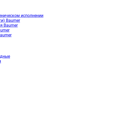
еническом исполнении
ти) Baumer
ия Baumer
aumer
Baumer
идные
м