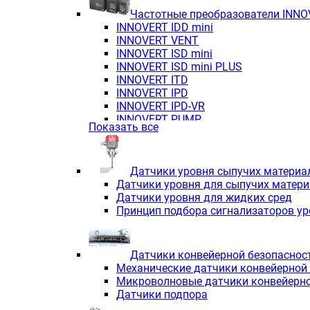
Частотные преобразователи INN
INNOVERT IDD mini
INNOVERT VENT
INNOVERT ISD mini
INNOVERT ISD mini PLUS
INNOVERT ITD
INNOVERT IРD
INNOVERT IРD-VR
INNOVERT PUMP
Показать все
Датчики уровня сыпучих материа
Датчики уровня для сыпучих матер
Датчики уровня для жидких сред
Принцип подбора сигнализаторов у
Датчики конвейерной безопаснос
Механические датчики конвейерной
Микроволновые датчики конвейерно
Датчики подпора