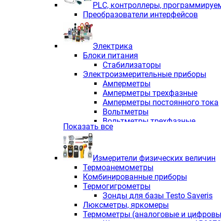
PLС, контроллеры, программируе
Преобразователи интерфейсов
Электрика
Блоки питания
Стабилизаторы
Электроизмерительные приборы
Амперметры
Амперметры трехфазные
Амперметры постоянного тока
Вольтметры
Вольтметры трехфазные
Показать все
Вольтметры постоянного тока
Частотомеры
Ваттметры
Измерители физических величин
Индикаторы аналоговых сигна
Термоанемометры
Измерители COS F
Комбинированные приборы
Комбинированные приборы од
Термогигрометры
Комбинированные приборы тр
Зонды для базы Testo Saveris
Комбинированные приборы пос
Люксметры, яркомеры
Анализаторы качества электро
Термометры (аналоговые и цифровы
Анализаторы мощности