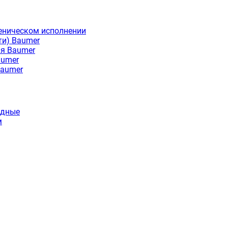
еническом исполнении
ти) Baumer
ия Baumer
aumer
Baumer
идные
м