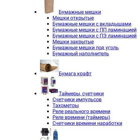
Электродвигатели асинхронные трё
Электродвигатели асинхронные тр
Бумажные мешки
Трехфазные асинхронные электродв
Мешки открытые
Независимая вентиляция INNORED
Бумажные мешки с вкладышами
Взрывозащищенная независимая ве
Бумажные мешки с ПП ламинацией
Одноступенчатые цилиндрические р
Бумажные мешки с ПЭ ламинацией
Экономичные червячные редукторы 
Мешки закрытые
Компактные мотор-редукторы INNO
Бумажные мешки под уголь
Компактные мотор-редукторы INNO
Бумажный наполнитель
Вибраторы INNORED
Вариаторы INNORED
Бумага крафт
Таймеры, счетчики
Счетчики импульсов
Тахометры
Реле реального времени
Реле времени (таймеры)
Счетчики времени наработки