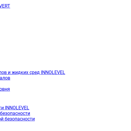
OVERT
лов и жидких сред INNOLEVEL
иалов
ровня
ти INNOLEVEL
 безопасности
й безопасности