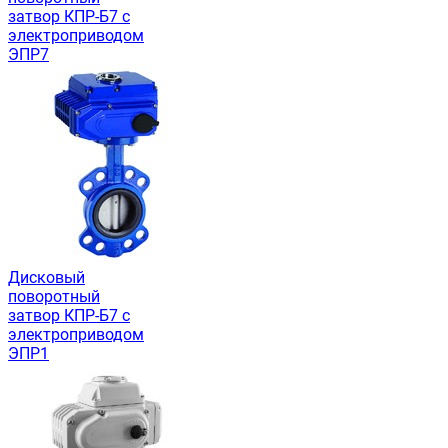
затвор КПР-Б7 с
электроприводом
ЭПР7
Дисковый
поворотный
затвор КПР-Б7 с
электроприводом
ЭПР1