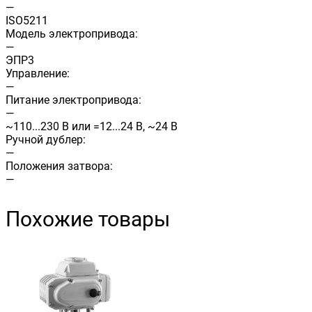
—
ISO5211
Модель электропривода:
—
ЭПР3
Управление:
—
Питание электропривода:
—
~110...230 В или =12...24 В, ~24 В
Ручной дублер:
—
Положения затвора:
—
Похожие товары