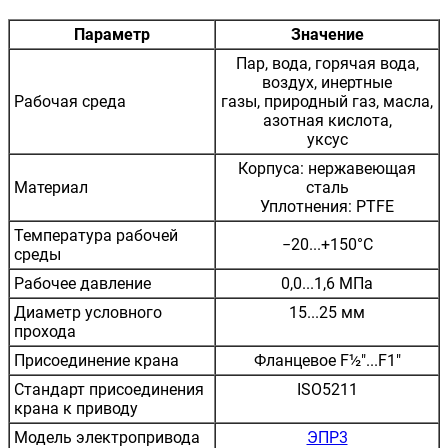
Параметр
Значение
Пар, вода, горячая вода,
воздух, инертные
Рабочая среда
газы, природный газ, масла,
азотная кислота,
уксус
Корпуса: нержавеющая
Материал
сталь
Уплотнения: PTFE
Температура рабочей
−20...+150°C
среды
Рабочее давление
0,0...1,6 МПа
Диаметр условного
15...25 мм
прохода
Присоединение крана
Фланцевое F½"...F1"
Стандарт присоединения
ISO5211
крана к приводу
Модель электропривода
ЭПР3