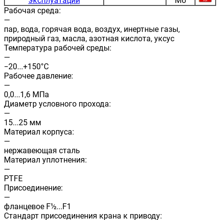
эксплуатации
Мб
Рабочая среда:
—
пар, вода, горячая вода, воздух, инертные газы,
природный газ, масла, азотная кислота, уксус
Температура рабочей среды:
—
−20...+150°С
Рабочее давление:
—
0,0...1,6 МПа
Диаметр условного прохода:
—
15...25 мм
Материал корпуса:
—
нержавеющая сталь
Материал уплотнения:
—
PTFE
Присоединение:
—
фланцевое F½...F1
Стандарт присоединения крана к приводу: