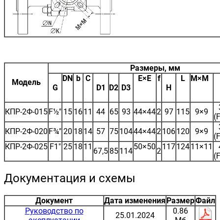
Размеры, мм
DN
b
C
E×E
f
L
M×M
Модель
G
D1
D2
D3
H
КПР-2Ф-015
F½"
15
16
11
44
65
93
44×44
2
97
115
9×9
(
КПР-2Ф-020
F¾"
20
18
14
57
75
104
44×44
2
106
120
9×9
(
КПР-2Ф-025
F1"
25
18
11
50×50
117
124
11×11
67,5
85
114
2
(
Документация и схемы
Документ
Дата изменения
Размер
Файл
Руководство по
0.86
25.01.2024