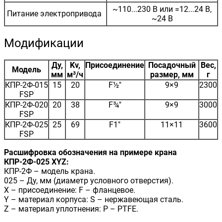
~110...230 В или =12...24 В,
Питание электропривода
~24 В
Модификации
Ду,
Kv,
Присоединение
Посадочный
Вес,
Модель
мм
м³/ч
размер, мм
г
КПР-2Ф-015
15
20
F½"
9×9
2300
FSP
КПР-2Ф-020
20
38
F¾"
9×9
3000
FSP
КПР-2Ф-025
25
69
F1"
11×11
3600
FSP
Расшифровка обозначения на примере крана
КПР-2Ф-025 XYZ:
КПР-2Ф – модель крана.
025 – Ду, мм (диаметр условного отверстия).
X – присоединение: F – фланцевое.
Y – материал корпуса: S – нержавеющая сталь.
Z – материал уплотнения: P – PTFE.