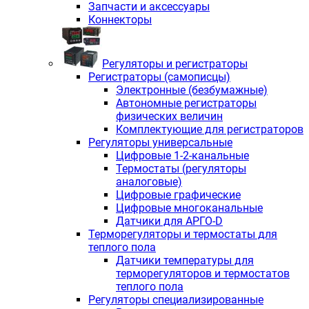
Запчасти и аксессуары
Коннекторы
Регуляторы и регистраторы
Регистраторы (самописцы)
Электронные (безбумажные)
Автономные регистраторы
физических величин
Комплектующие для регистраторов
Регуляторы универсальные
Цифровые 1-2-канальные
Термостаты (регуляторы
аналоговые)
Цифровые графические
Цифровые многоканальные
Датчики для АРГО-D
Терморегуляторы и термостаты для
теплого пола
Датчики температуры для
терморегуляторов и термостатов
теплого пола
Регуляторы специализированные