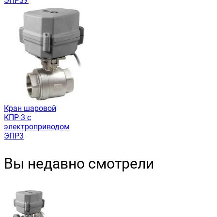
ЭПР3У
Кран шаровой
КПР-3 с
электроприводом
ЭПР3
Вы недавно смотрели