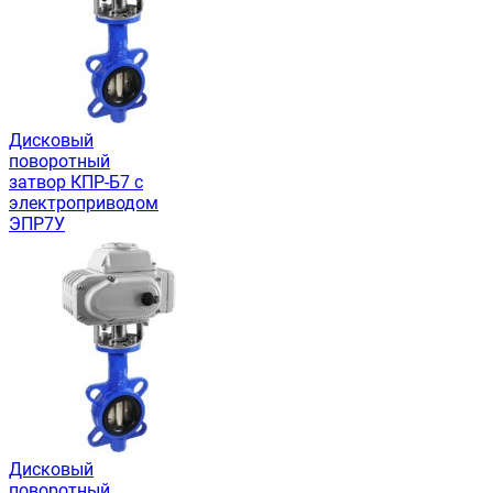
Дисковый
поворотный
затвор КПР-Б7 с
электроприводом
ЭПР7У
Дисковый
поворотный