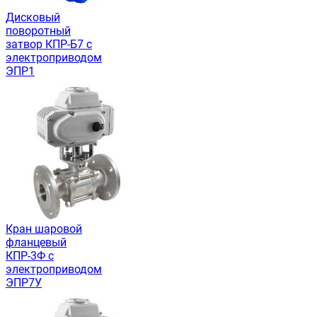
Дисковый
поворотный
затвор КПР-Б7 с
электроприводом
ЭПР1
Кран шаровой
фланцевый
КПР-3Ф с
электроприводом
ЭПР7У