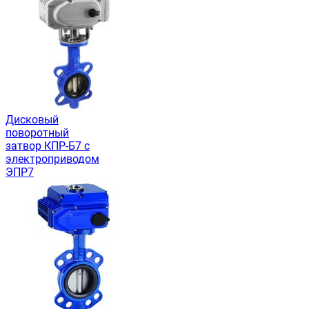
Дисковый
поворотный
затвор КПР-Б7 с
электроприводом
ЭПР7