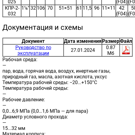
025
(F04)
(F0
КПР-2-
1¼"
32
106
70
51×51
61
11,5
96
11×11
42
5
032
(F04)
(F0
Документация и схемы
Документ
Дата изменения
Размер
Файл
Руководство по
0.87
27.01.2024
эксплуатации
Мб
Рабочая среда:
—
пар, вода, горячая вода, воздух, инертные газы,
природный газ, масла, азотная кислота, уксус
Температура рабочей среды: −20...+150°С
Температура рабочей среды:
—
Рабочее давление:
—
0,0…6,9 МПа (0,0…1,6 МПа — для пара)
Диаметр условного прохода:
—
15...32 мм
Материал корпуса: