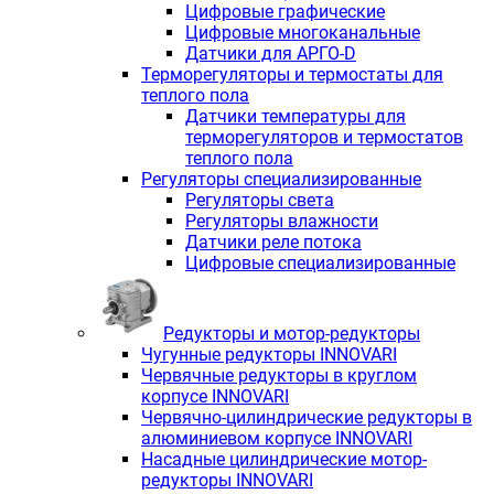
Цифровые графические
Цифровые многоканальные
Датчики для АРГО-D
Терморегуляторы и термостаты для
теплого пола
Датчики температуры для
терморегуляторов и термостатов
теплого пола
Регуляторы специализированные
Регуляторы света
Регуляторы влажности
Датчики реле потока
Цифровые специализированные
Редукторы и мотор-редукторы
Чугунные редукторы INNOVARI
Червячные редукторы в круглом
корпусе INNOVARI
Червячно-цилиндрические редукторы в
алюминиевом корпусе INNOVARI
Насадные цилиндрические мотор-
редукторы INNOVARI