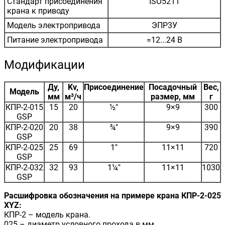
Стандарт присоединения
ISO5211
крана к приводу
Модель электропривода
ЭПР3У
Питание электропривода
=12...24 В
Модификации
Ду,
Kv,
Присоединение
Посадочный
Вес,
Модель
мм
м³/ч
размер, мм
г
КПР-2-015
15
20
½"
9×9
300
GSP
КПР-2-020
20
38
¾"
9×9
390
GSP
КПР-2-025
25
69
1"
11×11
720
GSP
КПР-2-032
32
93
1¼"
11×11
1030
GSP
Расшифровка обозначения на примере крана КПР-2-025
XYZ:
КПР-2 – модель крана.
025 – диаметр условного прохода в мм.