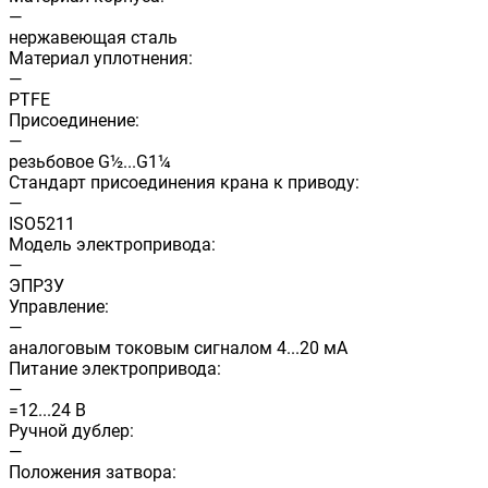
—
нержавеющая сталь
Материал уплотнения:
—
PTFE
Присоединение:
—
резьбовое G½...G1¼
Стандарт присоединения крана к приводу:
—
ISO5211
Модель электропривода:
—
ЭПР3У
Управление:
—
аналоговым токовым сигналом 4...20 мА
Питание электропривода:
—
=12...24 В
Ручной дублер:
—
Положения затвора: