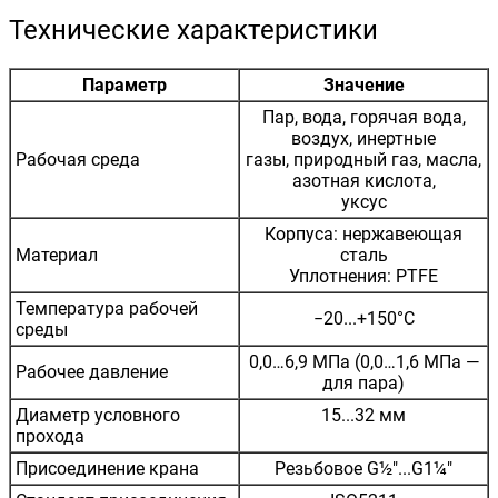
Технические характеристики
Параметр
Значение
Пар, вода, горячая вода,
воздух, инертные
Рабочая среда
газы, природный газ, масла,
азотная кислота,
уксус
Корпуса: нержавеющая
Материал
сталь
Уплотнения: PTFE
Температура рабочей
−20...+150°C
среды
0,0…6,9 МПа (0,0…1,6 МПа —
Рабочее давление
для пара)
Диаметр условного
15...32 мм
прохода
Присоединение крана
Резьбовое G½"...G1¼"