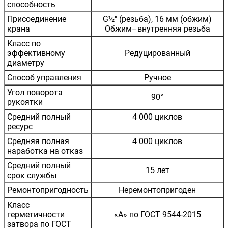
способность
Присоединение
G½" (резьба), 16 мм (обжим)
крана
Обжим–внутренняя резьба
Класс по
эффективному
Редуцированный
диаметру
Способ управления
Ручное
Угол поворота
90°
рукоятки
Средний полный
4 000 циклов
ресурс
Средняя полная
4 000 циклов
наработка на отказ
Средний полный
15 лет
срок службы
Ремонтопригодность
Неремонтопригоден
Класс
герметичности
«А» по ГОСТ 9544-2015
затвора по ГОСТ