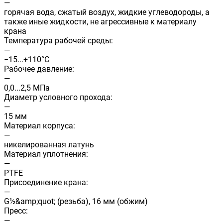
—
горячая вода, сжатый воздух, жидкие углеводороды, а
также иные жидкости, не агрессивные к материалу
крана
Температура рабочей среды:
—
−15...+110°С
Рабочее давление:
—
0,0...2,5 МПа
Диаметр условного прохода:
—
15 мм
Материал корпуса:
—
никелированная латунь
Материал уплотнения:
—
PTFE
Присоединение крана:
—
G½&amp;quot; (резьба), 16 мм (обжим)
Пресс:
—