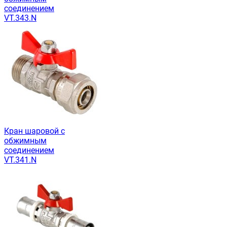
соединением
VT.343.N
Кран шаровой с
обжимным
соединением
VT.341.N