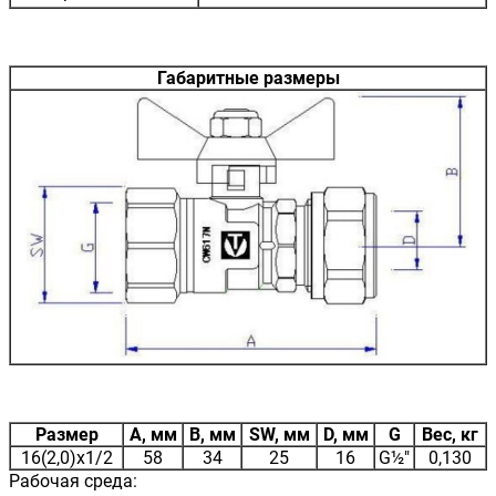
Габаритные размеры
Размер
A, мм
B, мм
SW, мм
D, мм
G
Вес, кг
16(2,0)х1/2
58
34
25
16
G½"
0,130
Рабочая среда: