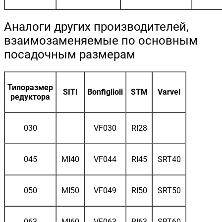
Аналоги других производителей,
взаимозаменяемые по основным
посадочным размерам
Типоразмер
SITI
Bonfiglioli
STM
Varvel
редуктора
030
VF030
RI28
045
MI40
VF044
RI45
SRT40
050
MI50
VF049
RI50
SRT50
063
MI60
VF063
RI63
SRT60