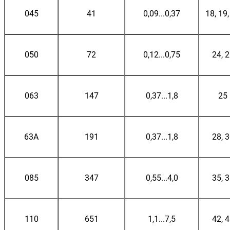
045
41
0,09...0,37
18, 19,
050
72
0,12...0,75
24, 
063
147
0,37...1,8
25
63A
191
0,37...1,8
28, 
085
347
0,55...4,0
35, 
110
651
1,1...7,5
42, 