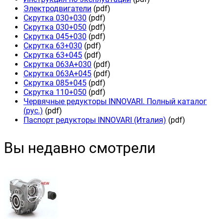
Электродвигатели
(pdf)
Скрутка 030+030
(pdf)
Скрутка 030+050
(pdf)
Скрутка 045+030
(pdf)
Скрутка 63+030
(pdf)
Скрутка 63+045
(pdf)
Скрутка 063А+030
(pdf)
Скрутка 063А+045
(pdf)
Скрутка 085+045
(pdf)
Скрутка 110+050
(pdf)
Червячные редукторы INNOVARI. Полный каталог
(рус.)
(pdf)
Паспорт редукторы INNOVARI (Италия)
(pdf)
Вы недавно смотрели