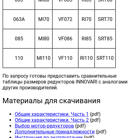
063A
MI70
VF072
RI70
SRT70
085
MI80
VF086
RI85
SRT85
110
MI110
VF110
RI110
SRT110
По запросу готовы предоставить сравнительные
таблицы размеров редукторов INNOVARI c аналогами
других производителей.
Материалы для скачивания
Общие характеристики. Часть 1
(pdf)
Общие характеристики. Часть 2
(pdf)
Выбор мотор-редукторов
(pdf)
Дополнительные принадлежности
(pdf)
Инструкция по эксплуатации
(pdf)