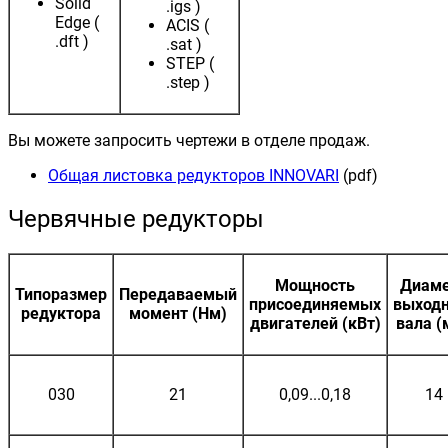
Solid
.igs )
Edge (
ACIS (
.dft )
.sat )
STEP (
.step )
Вы можете запросить чертежи в отделе продаж.
Общая листовка редукторов INNOVARI
(pdf)
Червячные редукторы
Мощность
Диам
Типоразмер
Передаваемый
присоединяемых
выходн
редуктора
момент (Нм)
двигателей (кВт)
вала (
030
21
0,09...0,18
14