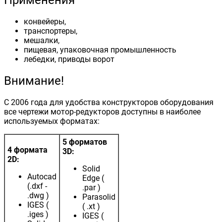
Применения
конвейеры,
транспортеры,
мешалки,
пищевая, упаковочная промышленность
лебедки, приводы ворот
Внимание!
С 2006 года для удобства конструкторов оборудования
все чертежи мотор-редукторов доступны в наиболее
используемых форматах:
5 форматов
4 формата
3D:
2D:
Solid
Autocad
Edge (
(.dxf -
.par )
.dwg )
Parasolid
IGES (
( .xt )
.iges )
IGES (