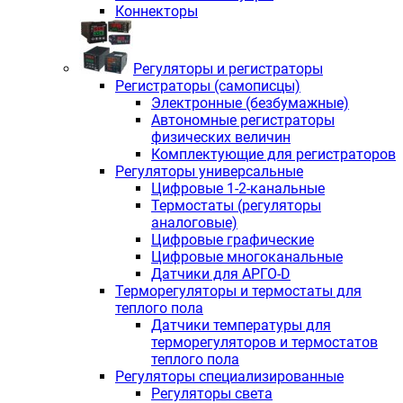
Коннекторы
Регуляторы и регистраторы
Регистраторы (самописцы)
Электронные (безбумажные)
Автономные регистраторы
физических величин
Комплектующие для регистраторов
Регуляторы универсальные
Цифровые 1-2-канальные
Термостаты (регуляторы
аналоговые)
Цифровые графические
Цифровые многоканальные
Датчики для АРГО-D
Терморегуляторы и термостаты для
теплого пола
Датчики температуры для
терморегуляторов и термостатов
теплого пола
Регуляторы специализированные
Регуляторы света