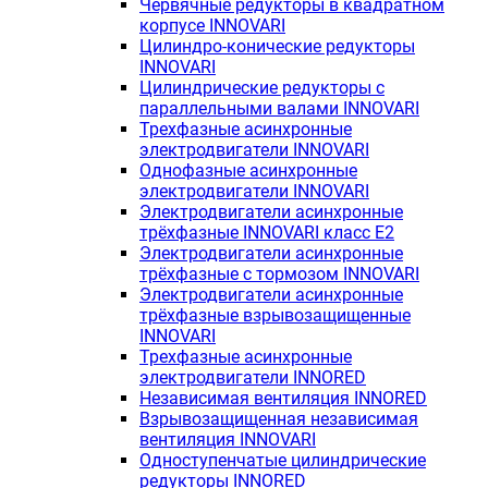
Червячные редукторы в квадратном
корпусе INNOVARI
Цилиндро-конические редукторы
INNOVARI
Цилиндрические редукторы с
параллельными валами INNOVARI
Трехфазные асинхронные
электродвигатели INNOVARI
Однофазные асинхронные
электродвигатели INNOVARI
Электродвигатели асинхронные
трёхфазные INNOVARI класс E2
Электродвигатели асинхронные
трёхфазные с тормозом INNOVARI
Электродвигатели асинхронные
трёхфазные взрывозащищенные
INNOVARI
Трехфазные асинхронные
электродвигатели INNORED
Независимая вентиляция INNORED
Взрывозащищенная независимая
вентиляция INNOVARI
Одноступенчатые цилиндрические
редукторы INNORED