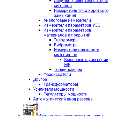
Осциллографы, генераторы
сигналов
Измеритель тока короткого
замыкания
Аналоговые измерители
Измерители параметров УЗО
Измерители параметров
материалов и покрытий
Твердомеры
Виброметры
Измерители влажности
материалов
Выносные щупы серии
МР
Толщиномеры
Фазоискатели
Другое
Трансформаторы
Усилители мощности
Регуляторы мощности
Автоматический ввод резерва
Измерители физических величин