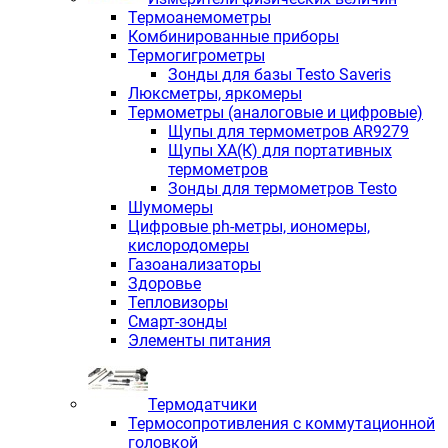
Термоанемометры
Комбинированные приборы
Термогигрометры
Зонды для базы Testo Saveris
Люксметры, яркомеры
Термометры (аналоговые и цифровые)
Щупы для термометров AR9279
Щупы ХА(К) для портативных
термометров
Зонды для термометров Testo
Шумомеры
Цифровые ph-метры, иономеры,
кислородомеры
Газоанализаторы
Здоровье
Тепловизоры
Смарт-зонды
Элементы питания
Термодатчики
Термосопротивления с коммутационной
головкой