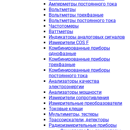
Амперметры постоянного тока
Вольтметры
Вольтметры трехфазные
Вольтметры постоянного тока
Частотомеры
Ваттметры
Индикаторы аналоговых сигналов
Измерители COS F
Комбинированные приборы
однофазные
Комбинированные приборы
трехфазные
Комбинированные приборы
постоянного тока
Анализаторы качества
электроэнергии
Анализаторы мощности
Измерители сопротивления
Измерительные преобразователи
Токовые клещи
Мультиметры, тестеры
Трассоискатели, детекторы
Радиоизмерительные приборы