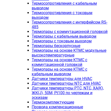
Термосопротивления с кабельным
выводом
Термосопротивления с токовым
выходом
Термосопротивления с интерфейсом RS-
485
Термопары с коммутационной головкой
Термопары с кабельным выводом
Термопары с токовым выходом
Термопары бескорпусные
Термопары на основе КТМС модульные
высокотемпературные
Термопары на основе КТМС с
коммутационной головкой
Термопары на основе КТМС с
кабельным выводом
Датчики температуры для HVAC
Датчики температуры NTC для HVAC
Датчики температуры PTС, NTC, ХА(К),
ЖК(J), 50М, Pt100 по чертежам и
эскизам
Термокомплектующие
Провода компенсационные