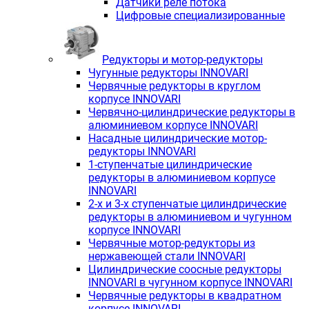
Датчики реле потока
Цифровые специализированные
Редукторы и мотор-редукторы
Чугунные редукторы INNOVARI
Червячные редукторы в круглом
корпусе INNOVARI
Червячно-цилиндрические редукторы в
алюминиевом корпусе INNOVARI
Насадные цилиндрические мотор-
редукторы INNOVARI
1-ступенчатые цилиндрические
редукторы в алюминиевом корпусе
INNOVARI
2-х и 3-х ступенчатые цилиндрические
редукторы в алюминиевом и чугунном
корпусе INNOVARI
Червячные мотор-редукторы из
нержавеющей стали INNOVARI
Цилиндрические соосные редукторы
INNOVARI в чугунном корпусе INNOVARI
Червячные редукторы в квадратном
корпусе INNOVARI