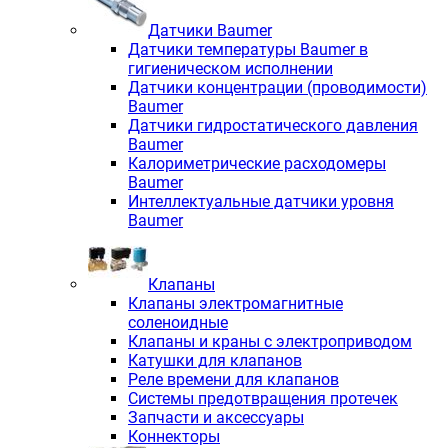
Датчики Baumer
Датчики температуры Baumer в
гигиеническом исполнении
Датчики концентрации (проводимости)
Baumer
Датчики гидростатического давления
Baumer
Калориметрические расходомеры
Baumer
Интеллектуальные датчики уровня
Baumer
Клапаны
Клапаны электромагнитные
соленоидные
Клапаны и краны с электроприводом
Катушки для клапанов
Реле времени для клапанов
Системы предотвращения протечек
Запчасти и аксессуары
Коннекторы