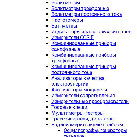
Вольтметры
Вольтметры трехфазные
Вольтметры постоянного тока
Частотомеры
Ваттметры
Индикаторы аналоговых сигналов
Измерители COS F
Комбинированные приборы
однофазные
Комбинированные приборы
трехфазные
Комбинированные приборы
постоянного тока
Анализаторы качества
электроэнергии
Анализаторы мощности
Измерители сопротивления
Измерительные преобразователи
Токовые клещи
Мультиметры, тестеры
Трассоискатели, детекторы
Радиоизмерительные приборы
Осциллографы, генераторы
сигналов