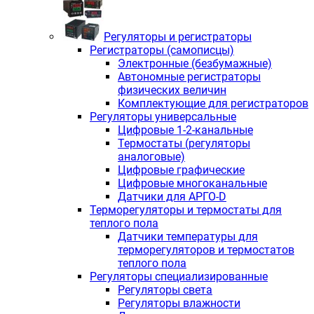
Регуляторы и регистраторы
Регистраторы (самописцы)
Электронные (безбумажные)
Автономные регистраторы
физических величин
Комплектующие для регистраторов
Регуляторы универсальные
Цифровые 1-2-канальные
Термостаты (регуляторы
аналоговые)
Цифровые графические
Цифровые многоканальные
Датчики для АРГО-D
Терморегуляторы и термостаты для
теплого пола
Датчики температуры для
терморегуляторов и термостатов
теплого пола
Регуляторы специализированные
Регуляторы света
Регуляторы влажности