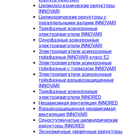
Цилиндро-конические редукторы
INNOVARI
Цилиндрические редукторы с
параллельными валами INNOVARI
Трехфазные асинхронные
электродвигатели INNOVARI
Однофазные асинхронные
электродвигатели INNOVARI
Электродвигатели асинхронные
трёхфазные INNOVARI класс E2
Электродвигатели асинхронные
трёхфазные с тормозом INNOVARI
Электродвигатели асинхронные
трёхфазные взрывозащищенные
INNOVARI
Трехфазные асинхронные
электродвигатели INNORED
Независимая вентиляция INNORED
Взрывозащищенная независимая
вентиляция INNOVARI
Одноступенчатые цилиндрические
редукторы INNORED
Экономичные червячные редукторы