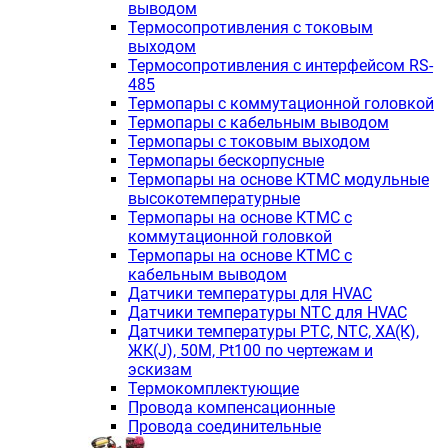
выводом
Термосопротивления с токовым
выходом
Термосопротивления с интерфейсом RS-
485
Термопары с коммутационной головкой
Термопары с кабельным выводом
Термопары с токовым выходом
Термопары бескорпусные
Термопары на основе КТМС модульные
высокотемпературные
Термопары на основе КТМС с
коммутационной головкой
Термопары на основе КТМС с
кабельным выводом
Датчики температуры для HVAC
Датчики температуры NTC для HVAC
Датчики температуры PTС, NTC, ХА(К),
ЖК(J), 50М, Pt100 по чертежам и
эскизам
Термокомплектующие
Провода компенсационные
Провода соединительные