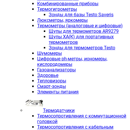
Комбинированные приборы
Термогигрометры
Зонды для базы Testo Saveris
Люксметры, яркомеры
Термометры (аналоговые и цифровые)
Щупы для термометров AR9279
Щупы ХА(К) для портативных
термометров
Зонды для термометров Testo
Шумомеры
Цифровые ph-метры, иономеры,
кислородомеры
Газоанализаторы
Здоровье
Тепловизоры
Смарт-зонды
Элементы питания
Термодатчики
Термосопротивления с коммутационной
головкой
Термосопротивления с кабельным