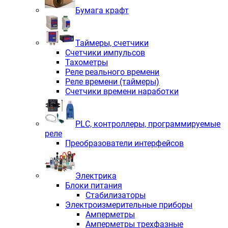
Бумага крафт
Таймеры, счетчики
Счетчики импульсов
Тахометры
Реле реального времени
Реле времени (таймеры)
Счетчики времени наработки
PLС, контроллеры, программируемые
реле
Преобразователи интерфейсов
Электрика
Блоки питания
Стабилизаторы
Электроизмерительные приборы
Амперметры
Амперметры трехфазные