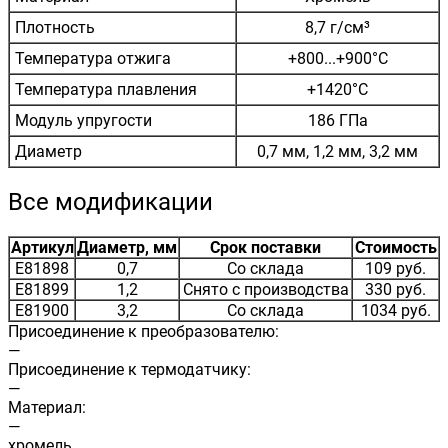
Плотность
8,7 г/см³
Температура отжига
+800...+900°C
Температура плавления
+1420°C
Модуль упругости
186 ГПа
Диаметр
0,7 мм, 1,2 мм, 3,2 мм
Все модификации
Артикул
Диаметр, мм
Срок поставки
Стоимость
E81898
0,7
Со склада
109 руб.
E81899
1,2
Снято с производства
330 руб.
E81900
3,2
Со склада
1034 руб.
Присоединение к преобразователю:
—
Присоединение к термодатчику:
—
Материал:
—
хромель