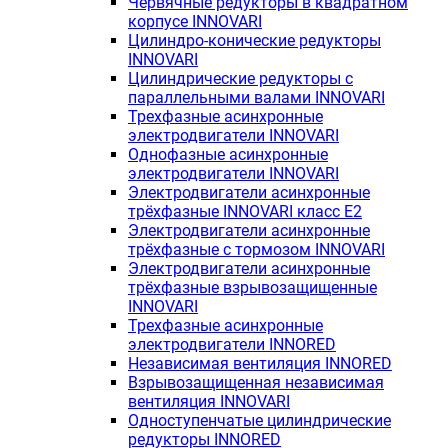
Червячные редукторы в квадратном
корпусе INNOVARI
Цилиндро-конические редукторы
INNOVARI
Цилиндрические редукторы с
параллельными валами INNOVARI
Трехфазные асинхронные
электродвигатели INNOVARI
Однофазные асинхронные
электродвигатели INNOVARI
Электродвигатели асинхронные
трёхфазные INNOVARI класс E2
Электродвигатели асинхронные
трёхфазные с тормозом INNOVARI
Электродвигатели асинхронные
трёхфазные взрывозащищенные
INNOVARI
Трехфазные асинхронные
электродвигатели INNORED
Независимая вентиляция INNORED
Взрывозащищенная независимая
вентиляция INNOVARI
Одноступенчатые цилиндрические
редукторы INNORED