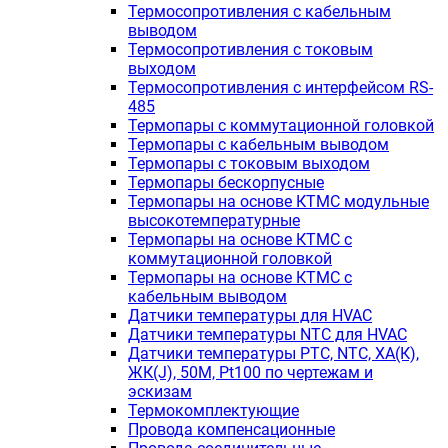
Термосопротивления с кабельным
выводом
Термосопротивления с токовым
выходом
Термосопротивления с интерфейсом RS-
485
Термопары с коммутационной головкой
Термопары с кабельным выводом
Термопары с токовым выходом
Термопары бескорпусные
Термопары на основе КТМС модульные
высокотемпературные
Термопары на основе КТМС с
коммутационной головкой
Термопары на основе КТМС с
кабельным выводом
Датчики температуры для HVAC
Датчики температуры NTC для HVAC
Датчики температуры PTС, NTC, ХА(К),
ЖК(J), 50М, Pt100 по чертежам и
эскизам
Термокомплектующие
Провода компенсационные