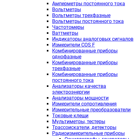
Амперметры постоянного тока
Вольтметры
Вольтметры трехфазные
Вольтметры постоянного тока
Частотомеры
Ваттметры
Индикаторы аналоговых сигналов
Измерители COS F
Комбинированные приборы
однофазные
Комбинированные приборы
трехфазные
Комбинированные приборы
постоянного тока
Анализаторы качества
электроэнергии
Анализаторы мощности
Измерители сопротивления
Измерительные преобразователи
Токовые клещи
Мультиметры, тестеры
Трассоискатели, детекторы
Радиоизмерительные приборы