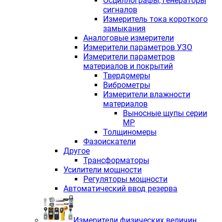
Осциллографы, генераторы
сигналов
Измеритель тока короткого
замыкания
Аналоговые измерители
Измерители параметров УЗО
Измерители параметров
материалов и покрытий
Твердомеры
Виброметры
Измерители влажности
материалов
Выносные щупы серии
МР
Толщиномеры
Фазоискатели
Другое
Трансформаторы
Усилители мощности
Регуляторы мощности
Автоматический ввод резерва
Измерители физических величин