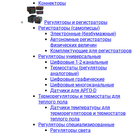
Коннекторы
Регуляторы и регистраторы
Регистраторы (самописцы)
Электронные (безбумажные)
Автономные регистраторы
физических величин
Комплектующие для регистраторов
Регуляторы универсальные
Цифровые 1-2-канальные
Термостаты (регуляторы
аналоговые)
Цифровые графические
Цифровые многоканальные
Датчики для АРГО-D
Терморегуляторы и термостаты для
теплого пола
Датчики температуры для
терморегуляторов и термостатов
теплого пола
Регуляторы специализированные
Регуляторы света