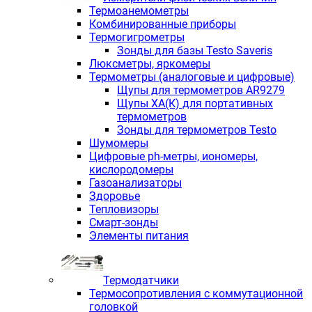
Термоанемометры
Комбинированные приборы
Термогигрометры
Зонды для базы Testo Saveris
Люксметры, яркомеры
Термометры (аналоговые и цифровые)
Щупы для термометров AR9279
Щупы ХА(К) для портативных
термометров
Зонды для термометров Testo
Шумомеры
Цифровые ph-метры, иономеры,
кислородомеры
Газоанализаторы
Здоровье
Тепловизоры
Смарт-зонды
Элементы питания
Термодатчики
Термосопротивления с коммутационной
головкой