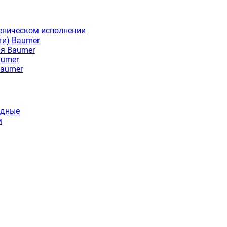
еническом исполнении
ти) Baumer
ия Baumer
aumer
Baumer
идные
м