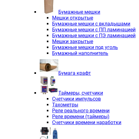
Электродвигатели асинхронные трё
Электродвигатели асинхронные тр
Бумажные мешки
Трехфазные асинхронные электродв
Мешки открытые
Независимая вентиляция INNORED
Бумажные мешки с вкладышами
Взрывозащищенная независимая ве
Бумажные мешки с ПП ламинацией
Одноступенчатые цилиндрические р
Бумажные мешки с ПЭ ламинацией
Экономичные червячные редукторы 
Мешки закрытые
Компактные мотор-редукторы INNO
Бумажные мешки под уголь
Компактные мотор-редукторы INNO
Бумажный наполнитель
Вибраторы INNORED
Вариаторы INNORED
Бумага крафт
Таймеры, счетчики
Счетчики импульсов
Тахометры
Реле реального времени
Реле времени (таймеры)
Счетчики времени наработки