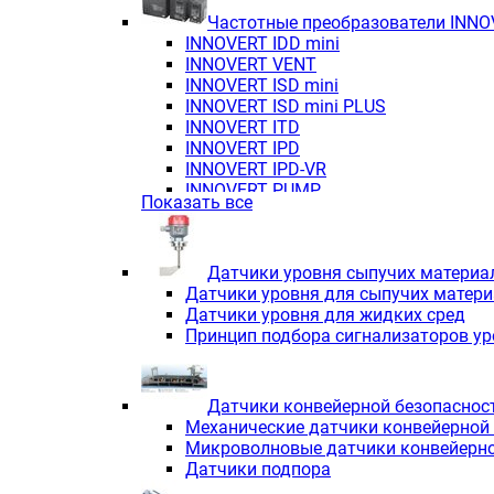
Частотные преобразователи INN
INNOVERT IDD mini
INNOVERT VENT
INNOVERT ISD mini
INNOVERT ISD mini PLUS
INNOVERT ITD
INNOVERT IРD
INNOVERT IРD-VR
INNOVERT PUMP
Показать все
Датчики уровня сыпучих материа
Датчики уровня для сыпучих матер
Датчики уровня для жидких сред
Принцип подбора сигнализаторов у
Датчики конвейерной безопаснос
Механические датчики конвейерной
Микроволновые датчики конвейерно
Датчики подпора