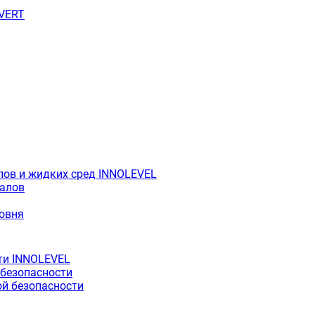
OVERT
лов и жидких сред INNOLEVEL
иалов
ровня
ти INNOLEVEL
 безопасности
й безопасности