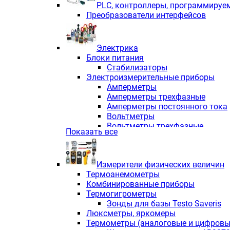
PLС, контроллеры, программируе
Преобразователи интерфейсов
Электрика
Блоки питания
Стабилизаторы
Электроизмерительные приборы
Амперметры
Амперметры трехфазные
Амперметры постоянного тока
Вольтметры
Вольтметры трехфазные
Показать все
Вольтметры постоянного тока
Частотомеры
Ваттметры
Измерители физических величин
Индикаторы аналоговых сигна
Термоанемометры
Измерители COS F
Комбинированные приборы
Комбинированные приборы од
Термогигрометры
Комбинированные приборы тр
Зонды для базы Testo Saveris
Комбинированные приборы пос
Люксметры, яркомеры
Анализаторы качества электро
Термометры (аналоговые и цифровы
Анализаторы мощности