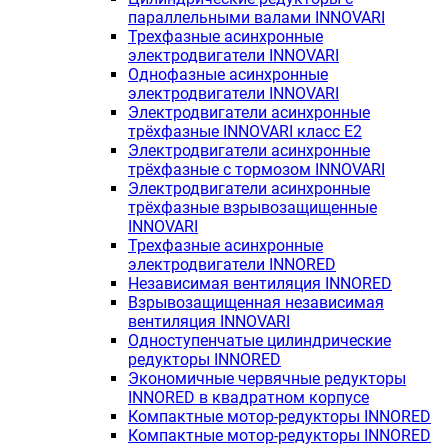
параллельными валами INNOVARI
Трехфазные асинхронные
электродвигатели INNOVARI
Однофазные асинхронные
электродвигатели INNOVARI
Электродвигатели асинхронные
трёхфазные INNOVARI класс E2
Электродвигатели асинхронные
трёхфазные с тормозом INNOVARI
Электродвигатели асинхронные
трёхфазные взрывозащищенные
INNOVARI
Трехфазные асинхронные
электродвигатели INNORED
Независимая вентиляция INNORED
Взрывозащищенная независимая
вентиляция INNOVARI
Одноступенчатые цилиндрические
редукторы INNORED
Экономичные червячные редукторы
INNORED в квадратном корпусе
Компактные мотор-редукторы INNORED
Компактные мотор-редукторы INNORED