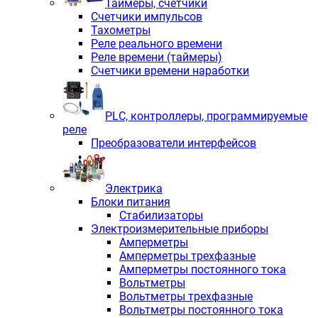
Таймеры, счетчики
Счетчики импульсов
Тахометры
Реле реального времени
Реле времени (таймеры)
Счетчики времени наработки
PLС, контроллеры, программируемые
реле
Преобразователи интерфейсов
Электрика
Блоки питания
Стабилизаторы
Электроизмерительные приборы
Амперметры
Амперметры трехфазные
Амперметры постоянного тока
Вольтметры
Вольтметры трехфазные
Вольтметры постоянного тока