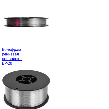
Вольфрам-
рениевая
проволока
ВР-20