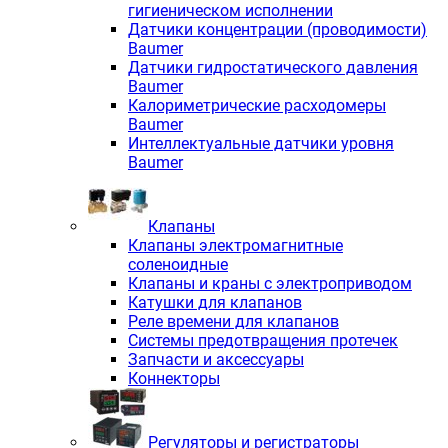
гигиеническом исполнении
Датчики концентрации (проводимости)
Baumer
Датчики гидростатического давления
Baumer
Калориметрические расходомеры
Baumer
Интеллектуальные датчики уровня
Baumer
Клапаны
Клапаны электромагнитные
соленоидные
Клапаны и краны с электроприводом
Катушки для клапанов
Реле времени для клапанов
Системы предотвращения протечек
Запчасти и аксессуары
Коннекторы
Регуляторы и регистраторы