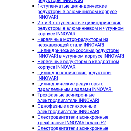
редукторы INNOVARI
1-ступенчатые цилиндрические
редукторы в алюминиевом корпусе
INNOVARI
2-х и 3-х ступенчатые цилиндрические
редукторы в алюминиевом и чугунном
корпусе INNOVARI
Червячные мотор-редукторы из
нержавеющей стали INNOVARI
Цилиндрические соосные редукторы
INNOVARI в чугунном корпусе INNOVARI
Червячные редукторы в квадратном
корпусе INNOVARI
Цилиндро-конические редукторы
INNOVARI
Цилиндрические редукторы с
параллельными валами INNOVARI
Трехфазные асинхронные
электродвигатели INNOVARI
Однофазные асинхронные
электродвигатели INNOVARI
Электродвигатели асинхронные
трёхфазные INNOVARI класс E2
Электродвигатели асинхронные