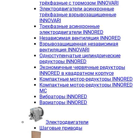
трёхфазные с тормозом INNOVARI
Электродвигатели асинхронные
трёхфазные взрывозащищенные
INNOVARI
Трехфазные асинхронные
электродвигатели INNORED
Независимая вентиляция INNORED
Взрывозащищенная независимая
вентиляция INNOVARI
Одноступенчатые цилиндрические
редукторы INNORED
Экономичные червячные редукторы
INNORED в квадратном корпусе
Компактные мотор-редукторы INNORED
Компактные мотор-редукторы INNORED
MC
Вибраторы INNORED
Вариаторы INNORED
Электродвигатели
Шаговые приводы