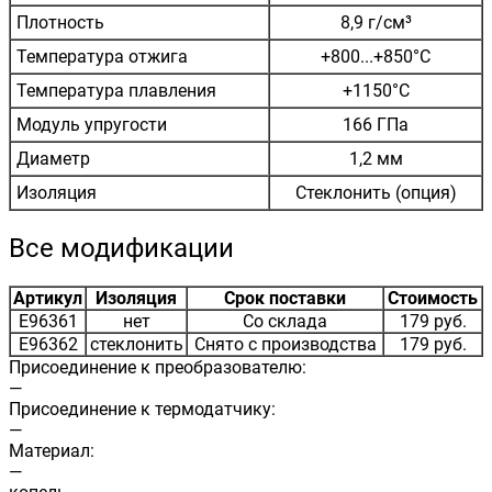
Плотность
8,9 г/см³
Температура отжига
+800...+850°C
Температура плавления
+1150°C
Модуль упругости
166 ГПа
Диаметр
1,2 мм
Изоляция
Стеклонить (опция)
Все модификации
Артикул
Изоляция
Срок поставки
Стоимость
E96361
нет
Со склада
179 руб.
E96362
стеклонить
Снято с производства
179 руб.
Присоединение к преобразователю:
—
Присоединение к термодатчику:
—
Материал:
—