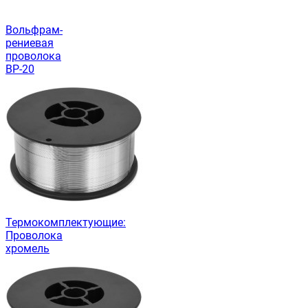
Вольфрам-
рениевая
проволока
ВР-20
Термокомплектующие:
Проволока
хромель