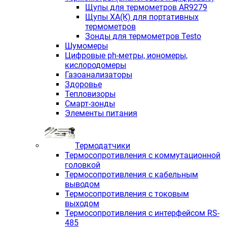
Щупы для термометров AR9279
Щупы ХА(К) для портативных
термометров
Зонды для термометров Testo
Шумомеры
Цифровые ph-метры, иономеры,
кислородомеры
Газоанализаторы
Здоровье
Тепловизоры
Смарт-зонды
Элементы питания
Термодатчики
Термосопротивления с коммутационной
головкой
Термосопротивления с кабельным
выводом
Термосопротивления с токовым
выходом
Термосопротивления с интерфейсом RS-
485