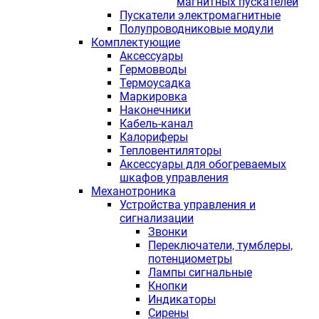
магнитных пускателей
Пускатели электромагнитные
Полупроводниковые модули
Комплектующие
Аксессуары
Гермовводы
Термоусадка
Маркировка
Наконечники
Кабель-канал
Калориферы
Тепловентиляторы
Аксессуары для обогреваемых
шкафов управления
Механотроника
Устройства управления и
сигнализации
Звонки
Переключатели, тумблеры,
потенциометры
Лампы сигнальные
Кнопки
Индикаторы
Сирены