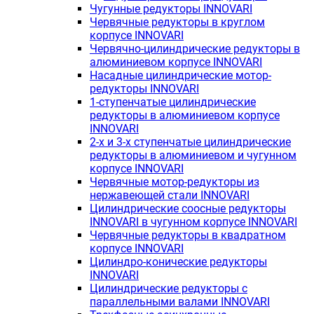
Чугунные редукторы INNOVARI
Червячные редукторы в круглом
корпусе INNOVARI
Червячно-цилиндрические редукторы в
алюминиевом корпусе INNOVARI
Насадные цилиндрические мотор-
редукторы INNOVARI
1-ступенчатые цилиндрические
редукторы в алюминиевом корпусе
INNOVARI
2-х и 3-х ступенчатые цилиндрические
редукторы в алюминиевом и чугунном
корпусе INNOVARI
Червячные мотор-редукторы из
нержавеющей стали INNOVARI
Цилиндрические соосные редукторы
INNOVARI в чугунном корпусе INNOVARI
Червячные редукторы в квадратном
корпусе INNOVARI
Цилиндро-конические редукторы
INNOVARI
Цилиндрические редукторы с
параллельными валами INNOVARI