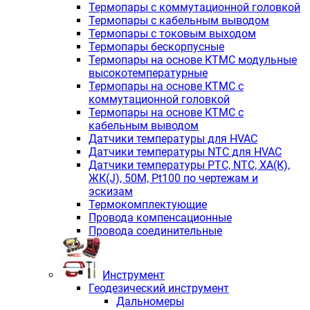
Термопары с коммутационной головкой
Термопары с кабельным выводом
Термопары с токовым выходом
Термопары бескорпусные
Термопары на основе КТМС модульные
высокотемпературные
Термопары на основе КТМС с
коммутационной головкой
Термопары на основе КТМС с
кабельным выводом
Датчики температуры для HVAC
Датчики температуры NTC для HVAC
Датчики температуры PTС, NTC, ХА(К),
ЖК(J), 50М, Pt100 по чертежам и
эскизам
Термокомплектующие
Провода компенсационные
Провода соединительные
Инструмент
Геодезический инструмент
Дальномеры