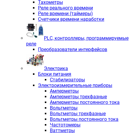
Тахометры
Реле реального времени
Реле времени (таймеры)
Счетчики времени наработки
PLС, контроллеры, программируемые
реле
Преобразователи интерфейсов
Электрика
Блоки питания
Стабилизаторы
Электроизмерительные приборы
Амперметры
Амперметры трехфазные
Амперметры постоянного тока
Вольтметры
Вольтметры трехфазные
Вольтметры постоянного тока
Частотомеры
Ваттметры