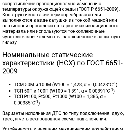
сопротивление пропорционально изменению
температуры окружающей среды (ГОСТ Р 6651-2009).
Конструктивно такие термопреобразователи
выполняются в виде катушки из тонкой медной или
платиновой проволоки на каркасе из изоляционного
материала или используются тонкопленочные
чувствительные элементы, заключенные в защитную
гильзу
Номинальные статические
характеристики (НСХ) по ГОСТ 6651-
2009
-1
ТСМ 50М и 100М (W100 = 1,428, α = 0,00428°С
)
-1
ТСП 50П и 100П (W100 = 1,391, α = 0,00391°С
)
ТСП Pt100, Pt500, Pt1000 (W100 = 1,385, α =
-1
0,00385°С
)
Варианты исполнения ДТС по типу подключения: двух-,
трех-, и четырехпроводная схемы подключения.
Устойчивость к внешним механическим воздействиям