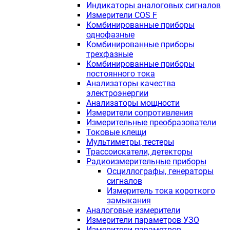
Индикаторы аналоговых сигналов
Измерители COS F
Комбинированные приборы
однофазные
Комбинированные приборы
трехфазные
Комбинированные приборы
постоянного тока
Анализаторы качества
электроэнергии
Анализаторы мощности
Измерители сопротивления
Измерительные преобразователи
Токовые клещи
Мультиметры, тестеры
Трассоискатели, детекторы
Радиоизмерительные приборы
Осциллографы, генераторы
сигналов
Измеритель тока короткого
замыкания
Аналоговые измерители
Измерители параметров УЗО
Измерители параметров