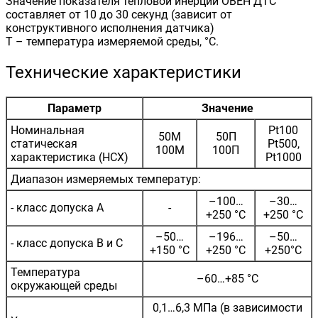
Значение показателя тепловой инерции ОВЕН ДТС
составляет от 10 до 30 секунд (зависит от
конструктивного исполнения датчика)
Т – температура измеряемой среды, °С.
Технические характеристики
Параметр
Значение
Номинальная
Pt100
50М
50П
статическая
Pt500,
100М
100П
характеристика (НСХ)
Pt1000
Диапазон измеряемых температур:
–100…
–30…
- класс допуска А
-
+250 °C
+250 °C
–50…
–196…
–50…
- класс допуска В и С
+150 °C
+250 °C
+250°C
Температура
–60…+85 °C
окружающей среды
0,1…6,3 МПа (в зависимости