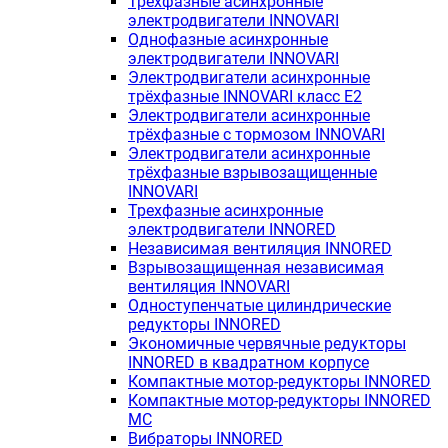
Трехфазные асинхронные
электродвигатели INNOVARI
Однофазные асинхронные
электродвигатели INNOVARI
Электродвигатели асинхронные
трёхфазные INNOVARI класс E2
Электродвигатели асинхронные
трёхфазные с тормозом INNOVARI
Электродвигатели асинхронные
трёхфазные взрывозащищенные
INNOVARI
Трехфазные асинхронные
электродвигатели INNORED
Независимая вентиляция INNORED
Взрывозащищенная независимая
вентиляция INNOVARI
Одноступенчатые цилиндрические
редукторы INNORED
Экономичные червячные редукторы
INNORED в квадратном корпусе
Компактные мотор-редукторы INNORED
Компактные мотор-редукторы INNORED
MC
Вибраторы INNORED