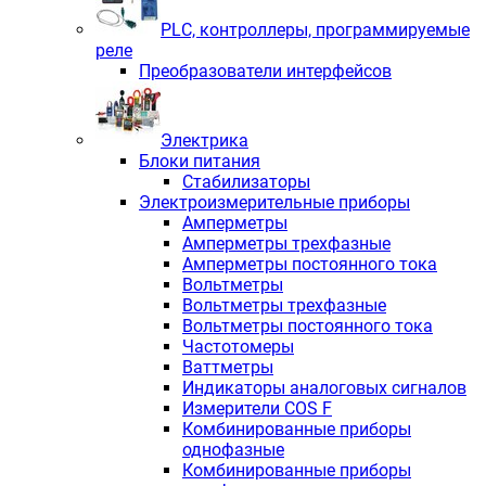
PLС, контроллеры, программируемые
реле
Преобразователи интерфейсов
Электрика
Блоки питания
Стабилизаторы
Электроизмерительные приборы
Амперметры
Амперметры трехфазные
Амперметры постоянного тока
Вольтметры
Вольтметры трехфазные
Вольтметры постоянного тока
Частотомеры
Ваттметры
Индикаторы аналоговых сигналов
Измерители COS F
Комбинированные приборы
однофазные
Комбинированные приборы