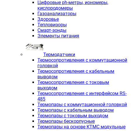
Цифровые ph-метры, иономеры,
кислородомеры
Газоанализаторы
Здоровье
Тепловизоры
Смарт-зонды
Элементы питания
Термодатчики
Термосопротивления с коммутационной
головкой
Термосопротивления с кабельным
выводом
Термосопротивления с токовым
выходом
Термосопротивления с интерфейсом RS-
485
Термопары с коммутационной головкой
Термопары с кабельным выводом
Термопары с токовым выходом
Термопары бескорпусные
Термопары на основе КТМС модульные