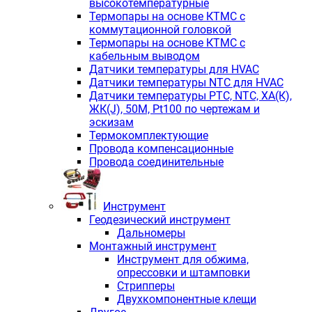
высокотемпературные
Термопары на основе КТМС с
коммутационной головкой
Термопары на основе КТМС с
кабельным выводом
Датчики температуры для HVAC
Датчики температуры NTC для HVAC
Датчики температуры PTС, NTC, ХА(К),
ЖК(J), 50М, Pt100 по чертежам и
эскизам
Термокомплектующие
Провода компенсационные
Провода соединительные
Инструмент
Геодезический инструмент
Дальномеры
Монтажный инструмент
Инструмент для обжима,
опрессовки и штамповки
Стрипперы
Двухкомпонентные клещи