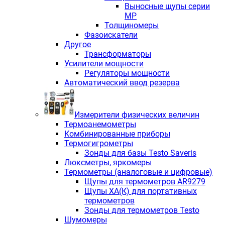
Выносные щупы серии
МР
Толщиномеры
Фазоискатели
Другое
Трансформаторы
Усилители мощности
Регуляторы мощности
Автоматический ввод резерва
Измерители физических величин
Термоанемометры
Комбинированные приборы
Термогигрометры
Зонды для базы Testo Saveris
Люксметры, яркомеры
Термометры (аналоговые и цифровые)
Щупы для термометров AR9279
Щупы ХА(К) для портативных
термометров
Зонды для термометров Testo
Шумомеры