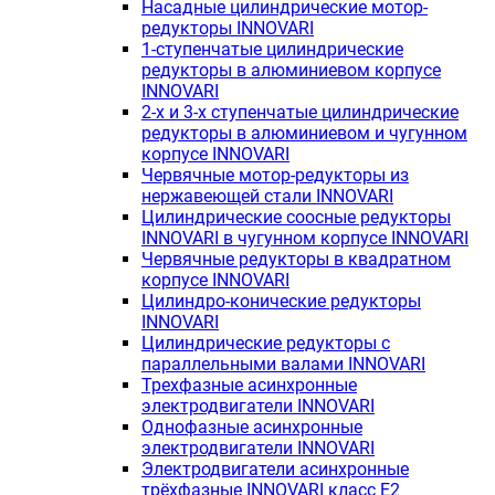
Насадные цилиндрические мотор-
редукторы INNOVARI
1-ступенчатые цилиндрические
редукторы в алюминиевом корпусе
INNOVARI
2-х и 3-х ступенчатые цилиндрические
редукторы в алюминиевом и чугунном
корпусе INNOVARI
Червячные мотор-редукторы из
нержавеющей стали INNOVARI
Цилиндрические соосные редукторы
INNOVARI в чугунном корпусе INNOVARI
Червячные редукторы в квадратном
корпусе INNOVARI
Цилиндро-конические редукторы
INNOVARI
Цилиндрические редукторы с
параллельными валами INNOVARI
Трехфазные асинхронные
электродвигатели INNOVARI
Однофазные асинхронные
электродвигатели INNOVARI
Электродвигатели асинхронные
трёхфазные INNOVARI класс E2