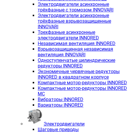
Электродвигатели асинхронные
трёхфазные с тормозом INNOVARI
Электродвигатели асинхронные
трёхфазные взрывозащищенные
INNOVARI
Трехфазные асинхронные
электродвигатели INNORED
Независимая вентиляция INNORED
Взрывозащищенная независимая
вентиляция INNOVARI
Одноступенчатые цилиндрические
редукторы INNORED
Экономичные червячные редукторы
INNORED в квадратном корпусе
Компактные мотор-редукторы INNORED
Компактные мотор-редукторы INNORED
MC
Вибраторы INNORED
Вариаторы INNORED
Электродвигатели
Шаговые приводы