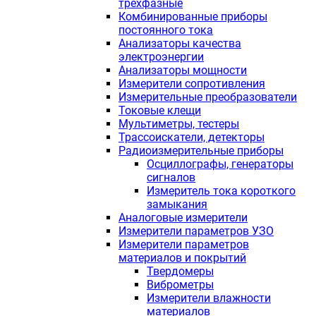
трехфазные
Комбинированные приборы
постоянного тока
Анализаторы качества
электроэнергии
Анализаторы мощности
Измерители сопротивления
Измерительные преобразователи
Токовые клещи
Мультиметры, тестеры
Трассоискатели, детекторы
Радиоизмерительные приборы
Осциллографы, генераторы
сигналов
Измеритель тока короткого
замыкания
Аналоговые измерители
Измерители параметров УЗО
Измерители параметров
материалов и покрытий
Твердомеры
Виброметры
Измерители влажности
материалов