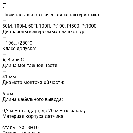
—
1
Номинальная статическая характеристика:
—
50М, 100М, 50П, 100П, Pt100, Pt500, Pt1000
Диапазоны измеряемых температур:
—
–196…+250°C
Класс допуска:
—
A, B или C
Длина монтажной части:
—
41 мм
Диаметр монтажной части:
—
6 мм
Длина кабельного вывода:
—
0,2 м – стандарт, до 20 м – по заказу
Материал корпуса датчика:
—
сталь 12Х18Н10Т