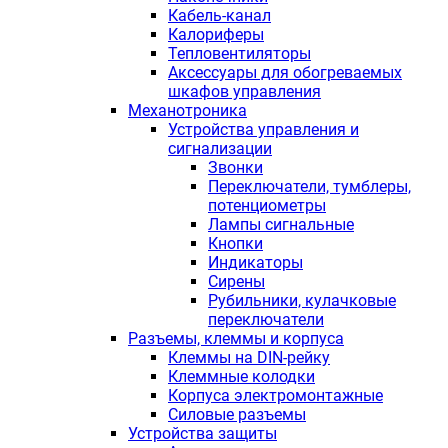
Кабель-канал
Калориферы
Тепловентиляторы
Аксессуары для обогреваемых
шкафов управления
Механотроника
Устройства управления и
сигнализации
Звонки
Переключатели, тумблеры,
потенциометры
Лампы сигнальные
Кнопки
Индикаторы
Сирены
Рубильники, кулачковые
переключатели
Разъемы, клеммы и корпуса
Клеммы на DIN-рейку
Клеммные колодки
Корпуса электромонтажные
Силовые разъемы
Устройства защиты