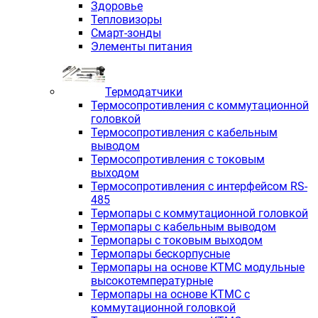
Здоровье
Тепловизоры
Смарт-зонды
Элементы питания
Термодатчики
Термосопротивления с коммутационной
головкой
Термосопротивления с кабельным
выводом
Термосопротивления с токовым
выходом
Термосопротивления с интерфейсом RS-
485
Термопары с коммутационной головкой
Термопары с кабельным выводом
Термопары с токовым выходом
Термопары бескорпусные
Термопары на основе КТМС модульные
высокотемпературные
Термопары на основе КТМС с
коммутационной головкой