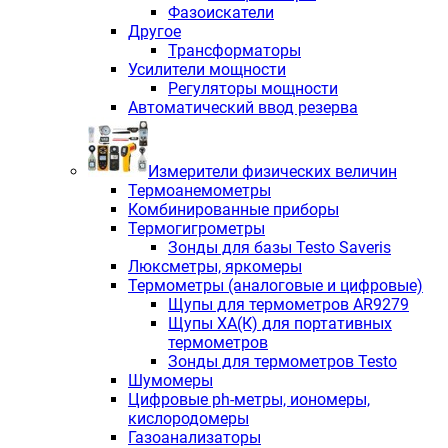
Фазоискатели
Другое
Трансформаторы
Усилители мощности
Регуляторы мощности
Автоматический ввод резерва
Измерители физических величин
Термоанемометры
Комбинированные приборы
Термогигрометры
Зонды для базы Testo Saveris
Люксметры, яркомеры
Термометры (аналоговые и цифровые)
Щупы для термометров AR9279
Щупы ХА(К) для портативных
термометров
Зонды для термометров Testo
Шумомеры
Цифровые ph-метры, иономеры,
кислородомеры
Газоанализаторы