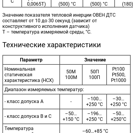
C
0,0065Т)
(500) °С
(500) °С
(180)
Значение показателя тепловой инерции ОВЕН ДТС
составляет от 10 до 30 секунд (зависит от
конструктивного исполнения датчика)
Т – температура измеряемой среды, °С.
Технические характеристики
Параметр
Значение
Номинальная
Pt100
50М
50П
статическая
Pt500,
100М
100П
характеристика (НСХ)
Pt1000
Диапазон измеряемых температур:
–100…
–30…
- класс допуска А
-
+250 °C
+250 °C
–50…
–196…
–50…
- класс допуска В и С
+150 °C
+250 °C
+250°C
Температура
–60…+85 °C