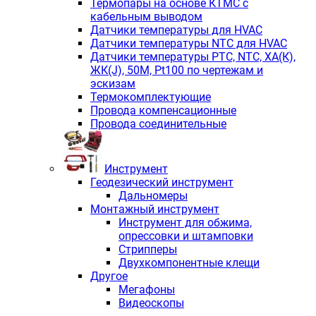
Термопары на основе КТМС с
кабельным выводом
Датчики температуры для HVAC
Датчики температуры NTC для HVAC
Датчики температуры PTС, NTC, ХА(К),
ЖК(J), 50М, Pt100 по чертежам и
эскизам
Термокомплектующие
Провода компенсационные
Провода соединительные
Инструмент
Геодезический инструмент
Дальномеры
Монтажный инструмент
Инструмент для обжима,
опрессовки и штамповки
Стрипперы
Двухкомпонентные клещи
Другое
Мегафоны
Видеоскопы