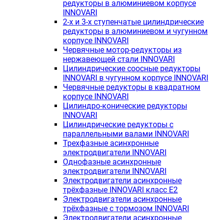
редукторы в алюминиевом корпусе
INNOVARI
2-х и 3-х ступенчатые цилиндрические
редукторы в алюминиевом и чугунном
корпусе INNOVARI
Червячные мотор-редукторы из
нержавеющей стали INNOVARI
Цилиндрические соосные редукторы
INNOVARI в чугунном корпусе INNOVARI
Червячные редукторы в квадратном
корпусе INNOVARI
Цилиндро-конические редукторы
INNOVARI
Цилиндрические редукторы с
параллельными валами INNOVARI
Трехфазные асинхронные
электродвигатели INNOVARI
Однофазные асинхронные
электродвигатели INNOVARI
Электродвигатели асинхронные
трёхфазные INNOVARI класс E2
Электродвигатели асинхронные
трёхфазные с тормозом INNOVARI
Электродвигатели асинхронные