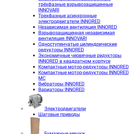
трёхфазные взрывозащищенные
INNOVARI
Трехфазные асинхронные
электродвигатели INNORED
Независимая вентиляция INNORED
Взрывозащищенная независимая
вентиляция INNOVARI
Одноступенчатые цилиндрические
редукторы INNORED
Экономичные червячные редукторы
INNORED в квадратном корпусе
Компактные мотор-редукторы INNORED
Компактные мотор-редукторы INNORED
MC
Вибраторы INNORED
Вариаторы INNORED
Электродвигатели
Шаговые приводы
Бумажные мешки