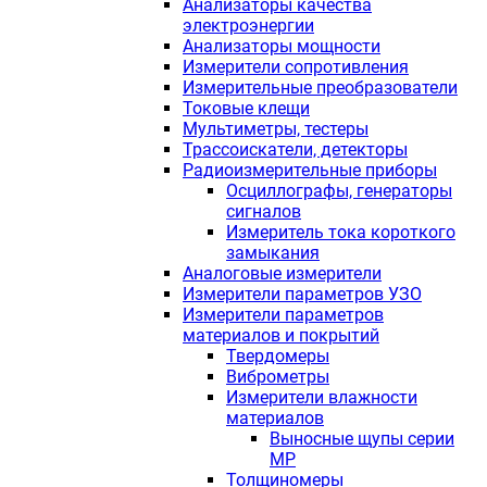
Анализаторы качества
электроэнергии
Анализаторы мощности
Измерители сопротивления
Измерительные преобразователи
Токовые клещи
Мультиметры, тестеры
Трассоискатели, детекторы
Радиоизмерительные приборы
Осциллографы, генераторы
сигналов
Измеритель тока короткого
замыкания
Аналоговые измерители
Измерители параметров УЗО
Измерители параметров
материалов и покрытий
Твердомеры
Виброметры
Измерители влажности
материалов
Выносные щупы серии
МР
Толщиномеры