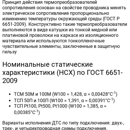
Принцип действия термопреобразователей
сопротивления основан на свойстве проводника менять
электрическое сопротивление пропорционально
изменению температуры окружающей среды (ГОСТ Р
6651-2009). Конструктивно такие термопреобразователи
выполняются в виде катушки из тонкой медной или
платиновой проволоки на каркасе из изоляционного
материала или используются тонкопленочные
чувствительные элементы, заключенные в защитную
гильзу
Номинальные статические
характеристики (НСХ) по ГОСТ 6651-
2009
-1
ТСМ 50М и 100М (W100 = 1,428, α = 0,00428°С
)
-1
ТСП 50П и 100П (W100 = 1,391, α = 0,00391°С
)
ТСП Pt100, Pt500, Pt1000 (W100 = 1,385, α =
-1
0,00385°С
)
Варианты исполнения ДТС по типу подключения: двух-,
трех-, и четырехпроводная схемы подключения.