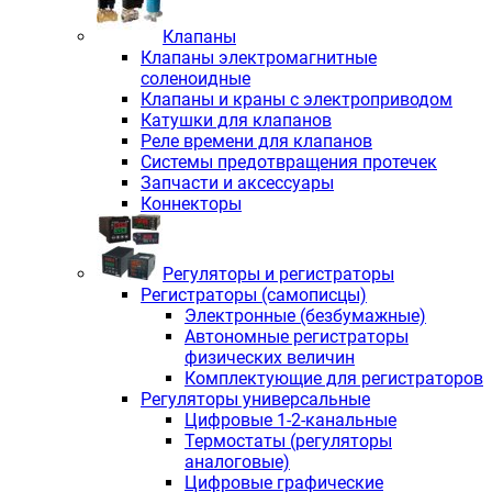
Клапаны
Клапаны электромагнитные
соленоидные
Клапаны и краны с электроприводом
Катушки для клапанов
Реле времени для клапанов
Системы предотвращения протечек
Запчасти и аксессуары
Коннекторы
Регуляторы и регистраторы
Регистраторы (самописцы)
Электронные (безбумажные)
Автономные регистраторы
физических величин
Комплектующие для регистраторов
Регуляторы универсальные
Цифровые 1-2-канальные
Термостаты (регуляторы
аналоговые)
Цифровые графические