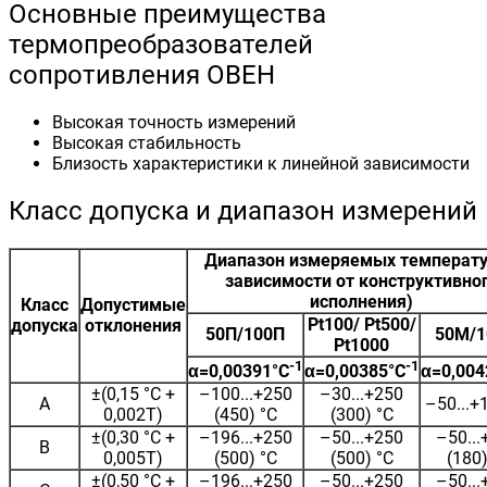
Основные преимущества
термопреобразователей
сопротивления ОВЕН
Высокая точность измерений
Высокая стабильность
Близость характеристики к линейной зависимости
Класс допуска и диапазон измерений
Диапазон измеряемых температу
зависимости от конструктивно
исполнения)
Класс
Допустимые
Pt100/ Pt500/
допуска
отклонения
50П/100П
50М/
Pt1000
-1
-1
α=0,00391°С
α=0,00385°С
α=0,004
±(0,15 °С +
–100...+250
–30...+250
A
–50...+
0,002Т)
(450) °С
(300) °С
±(0,30 °С +
–196...+250
–50...+250
–50...
B
0,005Т)
(500) °С
(500) °С
(180)
±(0,50 °С +
–196...+250
–50...+250
–50...