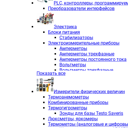
PLС, контроллеры, программируе
Преобразователи интерфейсов
Электрика
Блоки питания
Стабилизаторы
Электроизмерительные приборы
Амперметры
Амперметры трехфазные
Амперметры постоянного тока
Вольтметры
Вольтметры трехфазные
Показать все
Вольтметры постоянного тока
Частотомеры
Ваттметры
Измерители физических величин
Индикаторы аналоговых сигна
Термоанемометры
Измерители COS F
Комбинированные приборы
Комбинированные приборы од
Термогигрометры
Комбинированные приборы тр
Зонды для базы Testo Saveris
Комбинированные приборы пос
Люксметры, яркомеры
Анализаторы качества электро
Термометры (аналоговые и цифровы
Анализаторы мощности