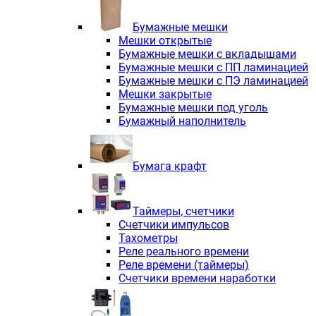
Электродвигатели асинхронные трё
Электродвигатели асинхронные тр
Бумажные мешки
Трехфазные асинхронные электродв
Мешки открытые
Независимая вентиляция INNORED
Бумажные мешки с вкладышами
Взрывозащищенная независимая ве
Бумажные мешки с ПП ламинацией
Одноступенчатые цилиндрические р
Бумажные мешки с ПЭ ламинацией
Экономичные червячные редукторы 
Мешки закрытые
Компактные мотор-редукторы INNO
Бумажные мешки под уголь
Компактные мотор-редукторы INNO
Бумажный наполнитель
Вибраторы INNORED
Вариаторы INNORED
Бумага крафт
Таймеры, счетчики
Счетчики импульсов
Тахометры
Реле реального времени
Реле времени (таймеры)
Счетчики времени наработки