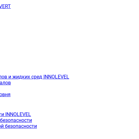
OVERT
лов и жидких сред INNOLEVEL
иалов
ровня
ти INNOLEVEL
 безопасности
й безопасности