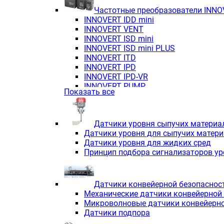
Частотные преобразователи INN
INNOVERT IDD mini
INNOVERT VENT
INNOVERT ISD mini
INNOVERT ISD mini PLUS
INNOVERT ITD
INNOVERT IРD
INNOVERT IРD-VR
INNOVERT PUMP
Показать все
Датчики уровня сыпучих материа
Датчики уровня для сыпучих матер
Датчики уровня для жидких сред
Принцип подбора сигнализаторов у
Датчики конвейерной безопаснос
Механические датчики конвейерной
Микроволновые датчики конвейерно
Датчики подпора