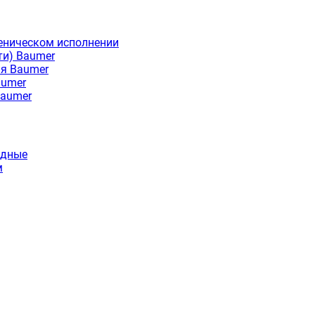
еническом исполнении
ти) Baumer
ия Baumer
aumer
Baumer
идные
м