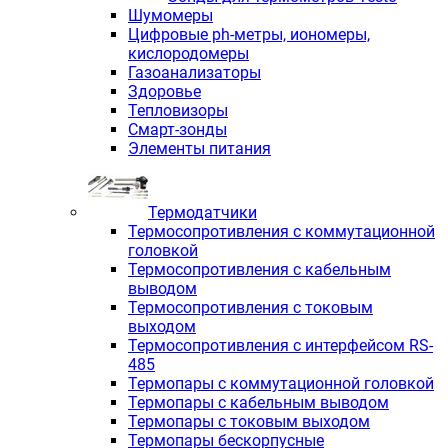
Шумомеры
Цифровые ph-метры, иономеры,
кислородомеры
Газоанализаторы
Здоровье
Тепловизоры
Смарт-зонды
Элементы питания
Термодатчики
Термосопротивления с коммутационной
головкой
Термосопротивления с кабельным
выводом
Термосопротивления с токовым
выходом
Термосопротивления с интерфейсом RS-
485
Термопары с коммутационной головкой
Термопары с кабельным выводом
Термопары с токовым выходом
Термопары бескорпусные