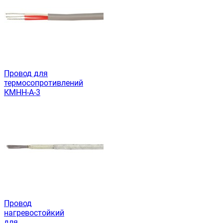
Провод для
термосопротивлений
КМНН-А-3
Провод
нагревостойкий
для