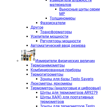
Измерители влажности
материалов
Выносные щупы серии
МР
Толщиномеры
Фазоискатели
Другое
Трансформаторы
Усилители мощности
Регуляторы мощности
Автоматический ввод резерва
Измерители физических величин
Термоанемометры
Комбинированные приборы
Термогигрометры
Зонды для базы Testo Saveris
Люксметры, яркомеры
Термометры (аналоговые и цифровые)
Щупы для термометров AR9279
Щупы ХА(К) для портативных
термометров
Зонды для термометров Testo