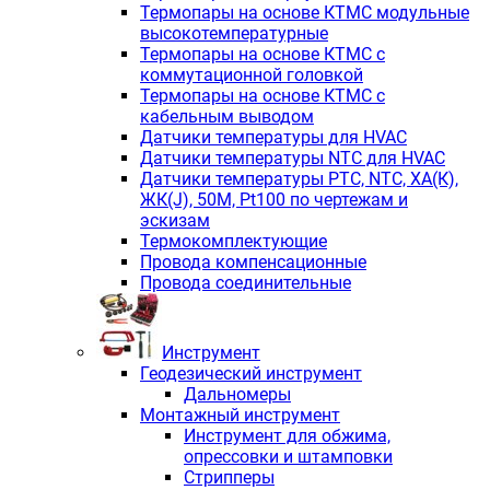
Термопары на основе КТМС модульные
высокотемпературные
Термопары на основе КТМС с
коммутационной головкой
Термопары на основе КТМС с
кабельным выводом
Датчики температуры для HVAC
Датчики температуры NTC для HVAC
Датчики температуры PTС, NTC, ХА(К),
ЖК(J), 50М, Pt100 по чертежам и
эскизам
Термокомплектующие
Провода компенсационные
Провода соединительные
Инструмент
Геодезический инструмент
Дальномеры
Монтажный инструмент
Инструмент для обжима,
опрессовки и штамповки
Стрипперы