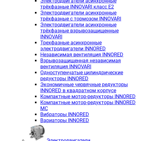
Электродвигатели асинхронные
трёхфазные INNOVARI класс E2
Электродвигатели асинхронные
трёхфазные с тормозом INNOVARI
Электродвигатели асинхронные
трёхфазные взрывозащищенные
INNOVARI
Трехфазные асинхронные
электродвигатели INNORED
Независимая вентиляция INNORED
Взрывозащищенная независимая
вентиляция INNOVARI
Одноступенчатые цилиндрические
редукторы INNORED
Экономичные червячные редукторы
INNORED в квадратном корпусе
Компактные мотор-редукторы INNORED
Компактные мотор-редукторы INNORED
MC
Вибраторы INNORED
Вариаторы INNORED
Электродвигатели