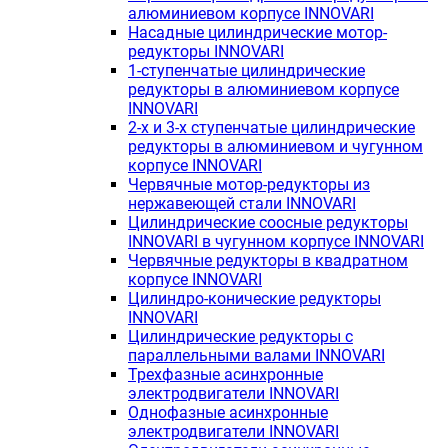
алюминиевом корпусе INNOVARI
Насадные цилиндрические мотор-
редукторы INNOVARI
1-ступенчатые цилиндрические
редукторы в алюминиевом корпусе
INNOVARI
2-х и 3-х ступенчатые цилиндрические
редукторы в алюминиевом и чугунном
корпусе INNOVARI
Червячные мотор-редукторы из
нержавеющей стали INNOVARI
Цилиндрические соосные редукторы
INNOVARI в чугунном корпусе INNOVARI
Червячные редукторы в квадратном
корпусе INNOVARI
Цилиндро-конические редукторы
INNOVARI
Цилиндрические редукторы с
параллельными валами INNOVARI
Трехфазные асинхронные
электродвигатели INNOVARI
Однофазные асинхронные
электродвигатели INNOVARI