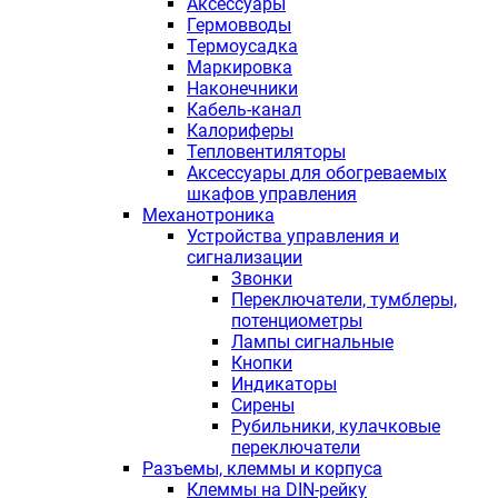
Аксессуары
Гермовводы
Термоусадка
Маркировка
Наконечники
Кабель-канал
Калориферы
Тепловентиляторы
Аксессуары для обогреваемых
шкафов управления
Механотроника
Устройства управления и
сигнализации
Звонки
Переключатели, тумблеры,
потенциометры
Лампы сигнальные
Кнопки
Индикаторы
Сирены
Рубильники, кулачковые
переключатели
Разъемы, клеммы и корпуса
Клеммы на DIN-рейку