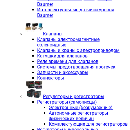
Baumer
Интеллектуальные датчики уровня
Baumer
Клапаны
Клапаны электромагнитные
соленоидные
Клапаны и краны с электроприводом
Катушки для клапанов
Реле времени для клапанов
Системы предотвращения протечек
Запчасти и аксессуары
Коннекторы
Регуляторы и регистраторы
Регистраторы (самописцы)
Электронные (безбумажные)
Автономные регистраторы
физических величин
Комплектующие для регистраторов
Регуляторы универсальные