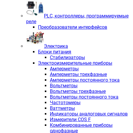
PLС, контроллеры, программируемые
реле
Преобразователи интерфейсов
Электрика
Блоки питания
Стабилизаторы
Электроизмерительные приборы
Амперметры
Амперметры трехфазные
Амперметры постоянного тока
Вольтметры
Вольтметры трехфазные
Вольтметры постоянного тока
Частотомеры
Ваттметры
Индикаторы аналоговых сигналов
Измерители COS F
Комбинированные приборы
однофазные