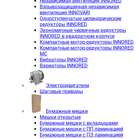
Независимая вентиляция INNORED
Взрывозащищенная независимая
вентиляция INNOVARI
Одноступенчатые цилиндрические
редукторы INNORED
Экономичные червячные редукторы
INNORED в квадратном корпусе
Компактные мотор-редукторы INNORED
Компактные мотор-редукторы INNORED
MC
Вибраторы INNORED
Вариаторы INNORED
Электродвигатели
Шаговые приводы
Бумажные мешки
Мешки открытые
Бумажные мешки с вкладышами
Бумажные мешки с ПП ламинацией
Бумажные мешки с ПЭ ламинацией