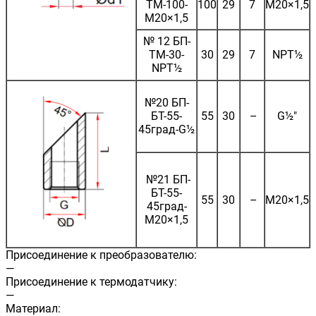
ТМ-100-
100
29
7
М20×1,5
М20×1,5
№ 12 БП-
ТМ-30-
30
29
7
NPT½
NPT½
№20 БП-
БТ-55-
55
30
–
G½"
45град-G½
№21 БП-
БТ-55-
55
30
–
М20×1,5
45град-
М20×1,5
Присоединение к преобразователю:
—
Присоединение к термодатчику:
—
Материал: