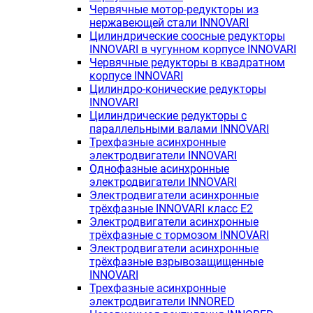
Червячные мотор-редукторы из
нержавеющей стали INNOVARI
Цилиндрические соосные редукторы
INNOVARI в чугунном корпусе INNOVARI
Червячные редукторы в квадратном
корпусе INNOVARI
Цилиндро-конические редукторы
INNOVARI
Цилиндрические редукторы с
параллельными валами INNOVARI
Трехфазные асинхронные
электродвигатели INNOVARI
Однофазные асинхронные
электродвигатели INNOVARI
Электродвигатели асинхронные
трёхфазные INNOVARI класс E2
Электродвигатели асинхронные
трёхфазные с тормозом INNOVARI
Электродвигатели асинхронные
трёхфазные взрывозащищенные
INNOVARI
Трехфазные асинхронные
электродвигатели INNORED