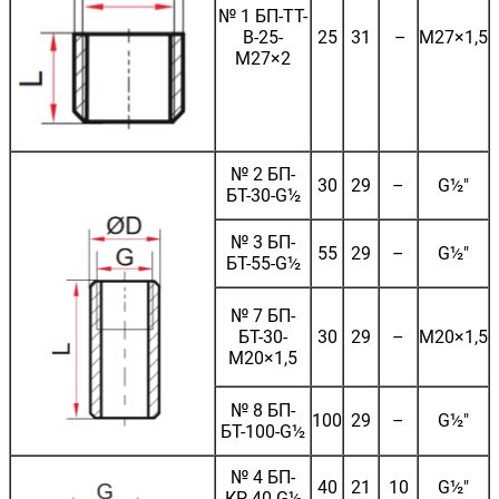
№ 1 БП-ТТ-
В-25-
25
31
–
М27×1,5
М27×2
№ 2 БП-
30
29
–
G½"
БТ-30-G½
№ 3 БП-
55
29
–
G½"
БТ-55-G½
№ 7 БП-
БТ-30-
30
29
–
М20×1,5
М20×1,5
№ 8 БП-
100
29
–
G½"
БТ-100-G½
№ 4 БП-
40
21
10
G½"
КР-40-G½