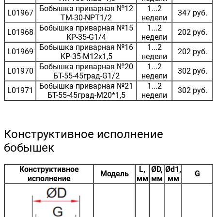
Бобышка приварная №12
1...2
L01967
347 руб.
ТМ-30-NPT1/2
недели
Бобышка приварная №15
1...2
L01968
202 руб.
КР-35-G1/4
недели
Бобышка приварная №16
1...2
L01969
202 руб.
KP-35-M12x1,5
недели
Бобышка приварная №20
1...2
L01970
302 руб.
БТ-55-45град-G1/2
недели
Бобышка приварная №21
1...2
L01971
302 руб.
БТ-55-45град-М20*1,5
недели
Конструктивное исполнение
бобышек
Конструктивное
L,
ØD,
Ød1,
Модель
G
исполнение
мм
мм
мм