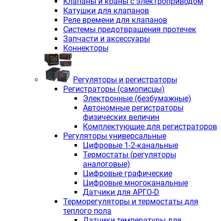
Клапаны и краны с электроприводом
Катушки для клапанов
Реле времени для клапанов
Системы предотвращения протечек
Запчасти и аксессуары
Коннекторы
Регуляторы и регистраторы
Регистраторы (самописцы)
Электронные (безбумажные)
Автономные регистраторы
физических величин
Комплектующие для регистраторов
Регуляторы универсальные
Цифровые 1-2-канальные
Термостаты (регуляторы
аналоговые)
Цифровые графические
Цифровые многоканальные
Датчики для АРГО-D
Терморегуляторы и термостаты для
теплого пола
Датчики температуры для