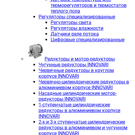
терморегуляторов и термостатов
теплого пола
Регуляторы специализированные
Регуляторы света
Регуляторы влажности
Датчики реле потока
Цифровые специализированные
Редукторы и мотор-редукторы
Чугунные редукторы INNOVARI
Червячные редукторы в круглом
корпусе INNOVARI
Червячно-цилиндрические редукторы в
алюминиевом корпусе INNOVARI
Насадные цилиндрические мотор-
редукторы INNOVARI
1-ступенчатые цилиндрические
редукторы в алюминиевом корпусе
INNOVARI
2-х и 3-х ступенчатые цилиндрические
редукторы в алюминиевом и чугунном
корпусе INNOVARI