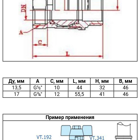
Ду, мм
A
C, мм
L, мм
H, мм
B, мм
13,5
G½"
10
44
32
46
17
G¾"
12
55,5
41
46
Пример применения