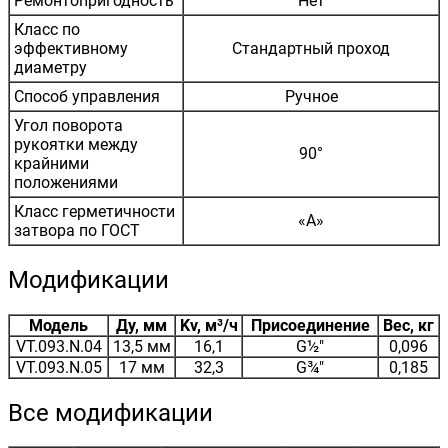
Ремонтопригодность
Нет
Класс по
эффективному
Стандартный проход
диаметру
Способ управления
Ручное
Угол поворота
рукоятки между
90°
крайними
положениями
Класс герметичности
«А»
затвора по ГОСТ
Модификации
Модель
Ду, мм
Kv, м³/ч
Присоединение
Вес, кг
VT.093.N.04
13,5 мм
16,1
G½"
0,096
VT.093.N.05
17 мм
32,3
G¾"
0,185
Все модификации