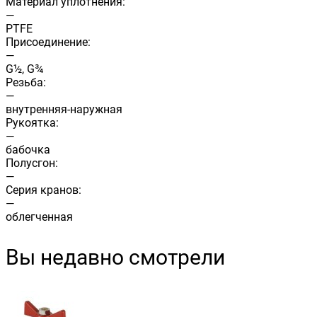
Материал уплотнения:
—
PTFE
Присоединение:
—
G½, G¾
Резьба:
—
внутренняя-наружная
Рукоятка:
—
бабочка
Полусгон:
—
Cерия кранов:
—
облегченная
Вы недавно смотрели