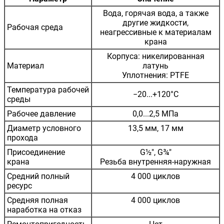
Вода, горячая вода, а также
другие жидкости,
Рабочая среда
неагрессивные к материалам
крана
Корпуса: никелированная
Материал
латунь
Уплотнения: PTFE
Температура рабочей
−20...+120°С
среды
Рабочее давление
0,0...2,5 МПа
Диаметр условного
13,5 мм, 17 мм
прохода
Присоединение
G½", G¾"
крана
Резьба внутренняя-наружная
Средний полный
4 000 циклов
ресурс
Средняя полная
4 000 циклов
наработка на отказ