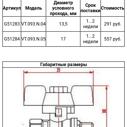
Диаметр
Срок
Артикул
Модель
условного
Стоимость
поставки
прохода, мм
1...2
G51283
VT.093.N.04
13,5
291 руб.
недели
1...2
G51284
VT.093.N.05
17
557 руб.
недели
Габаритные размеры