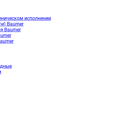
еническом исполнении
ти) Baumer
ия Baumer
aumer
Baumer
идные
м