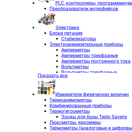
PLС, контроллеры, программируе
Преобразователи интерфейсов
Электрика
Блоки питания
Стабилизаторы
Электроизмерительные приборы
Амперметры
Амперметры трехфазные
Амперметры постоянного тока
Вольтметры
Вольтметры трехфазные
Показать все
Вольтметры постоянного тока
Частотомеры
Ваттметры
Измерители физических величин
Индикаторы аналоговых сигна
Термоанемометры
Измерители COS F
Комбинированные приборы
Комбинированные приборы од
Термогигрометры
Комбинированные приборы тр
Зонды для базы Testo Saveris
Комбинированные приборы пос
Люксметры, яркомеры
Анализаторы качества электро
Термометры (аналоговые и цифровы
Анализаторы мощности