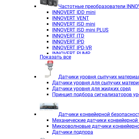
Частотные преобразователи INN
INNOVERT IDD mini
INNOVERT VENT
INNOVERT ISD mini
INNOVERT ISD mini PLUS
INNOVERT ITD
INNOVERT IРD
INNOVERT IРD-VR
INNOVERT PUMP
Показать все
Датчики уровня сыпучих материа
Датчики уровня для сыпучих матер
Датчики уровня для жидких сред
Принцип подбора сигнализаторов у
Датчики конвейерной безопаснос
Механические датчики конвейерной
Микроволновые датчики конвейерно
Датчики подпора