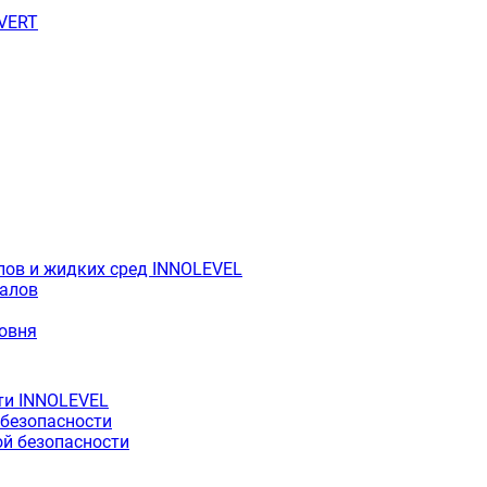
OVERT
лов и жидких сред INNOLEVEL
иалов
ровня
ти INNOLEVEL
 безопасности
й безопасности