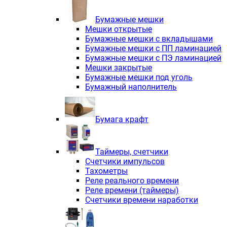
Электродвигатели асинхронные трё
Электродвигатели асинхронные тр
Бумажные мешки
Трехфазные асинхронные электродв
Мешки открытые
Независимая вентиляция INNORED
Бумажные мешки с вкладышами
Взрывозащищенная независимая ве
Бумажные мешки с ПП ламинацией
Одноступенчатые цилиндрические р
Бумажные мешки с ПЭ ламинацией
Экономичные червячные редукторы 
Мешки закрытые
Компактные мотор-редукторы INNO
Бумажные мешки под уголь
Компактные мотор-редукторы INNO
Бумажный наполнитель
Вибраторы INNORED
Вариаторы INNORED
Бумага крафт
Таймеры, счетчики
Счетчики импульсов
Тахометры
Реле реального времени
Реле времени (таймеры)
Счетчики времени наработки