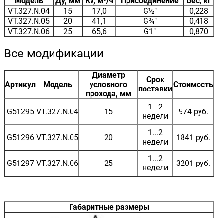
Модель
Ду, мм
Kv, м³/ч
Присоединение
Вес, кг
VT.327.N.04
15
17,0
G½"
0,228
VT.327.N.05
20
41,1
G¾"
0,418
VT.327.N.06
25
65,6
G1"
0,870
Все модификации
Диаметр
Срок
Артикул
Модель
условного
Стоимость
поставки
прохода, мм
1...2
G51295
VT.327.N.04
15
974 руб.
недели
1...2
G51296
VT.327.N.05
20
1841 руб.
недели
1...2
G51297
VT.327.N.06
25
3201 руб.
недели
Габаритные размеры