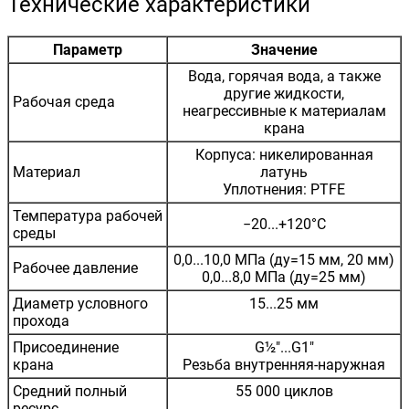
Технические характеристики
Параметр
Значение
Вода, горячая вода, а также
другие жидкости,
Рабочая среда
неагрессивные к материалам
крана
Корпуса: никелированная
Материал
латунь
Уплотнения: PTFE
Температура рабочей
−20...+120°С
среды
0,0...10,0 МПа (ду=15 мм, 20 мм)
Рабочее давление
0,0...8,0 МПа (ду=25 мм)
Диаметр условного
15...25 мм
прохода
Присоединение
G½"...G1"
крана
Резьба внутренняя-наружная
Средний полный
55 000 циклов
ресурс