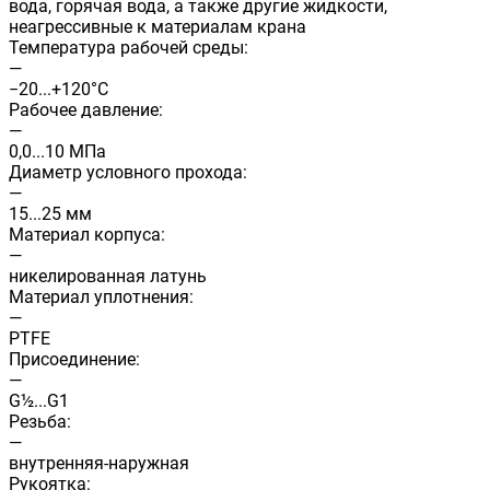
вода, горячая вода, а также другие жидкости,
неагрессивные к материалам крана
Температура рабочей среды:
—
−20...+120°С
Рабочее давление:
—
0,0...10 МПа
Диаметр условного прохода:
—
15...25 мм
Материал корпуса:
—
никелированная латунь
Материал уплотнения:
—
PTFE
Присоединение:
—
G½...G1
Резьба:
—
внутренняя-наружная
Рукоятка: