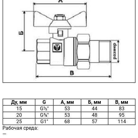
Ду, мм
G
А, мм
Б, мм
В, мм
15
G½"
53
44
83
20
G¾"
53
48
95
25
G1"
68
57
114
Рабочая среда:
—