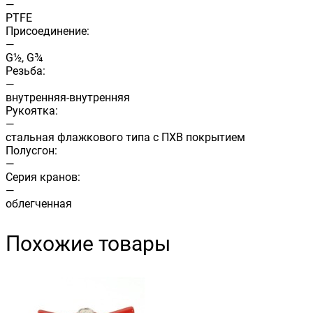
—
PTFE
Присоединение:
—
G½, G¾
Резьба:
—
внутренняя-внутренняя
Рукоятка:
—
стальная флажкового типа с ПХВ покрытием
Полусгон:
—
Cерия кранов:
—
облегченная
Похожие товары