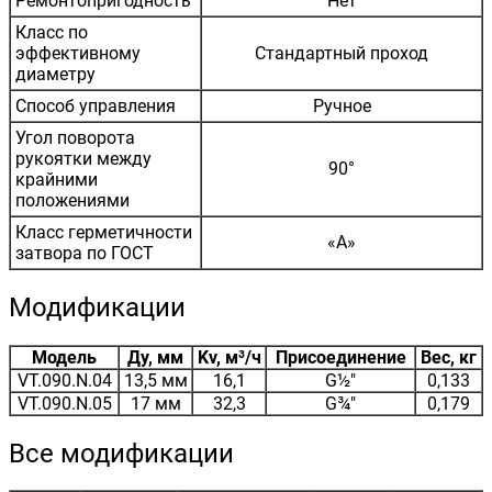
Ремонтопригодность
Нет
Класс по
эффективному
Стандартный проход
диаметру
Способ управления
Ручное
Угол поворота
рукоятки между
90°
крайними
положениями
Класс герметичности
«А»
затвора по ГОСТ
Модификации
Модель
Ду, мм
Kv, м³/ч
Присоединение
Вес, кг
VT.090.N.04
13,5 мм
16,1
G½"
0,133
VT.090.N.05
17 мм
32,3
G¾"
0,179
Все модификации