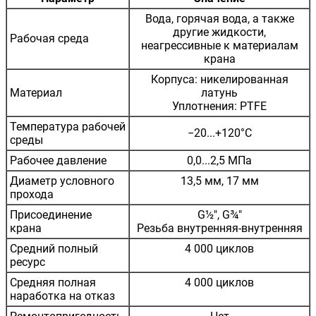
Вода, горячая вода, а также
другие жидкости,
Рабочая среда
неагрессивные к материалам
крана
Корпуса: никелированная
Материал
латунь
Уплотнения: PTFE
Температура рабочей
−20...+120°С
среды
Рабочее давление
0,0...2,5 МПа
Диаметр условного
13,5 мм, 17 мм
прохода
Присоединение
G½", G¾"
крана
Резьба внутренняя-внутренняя
Средний полный
4 000 циклов
ресурс
Средняя полная
4 000 циклов
наработка на отказ