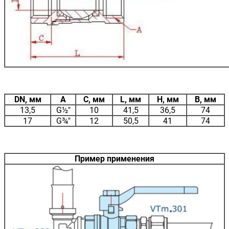
DN, мм
A
C, мм
L, мм
H, мм
B, мм
13,5
G½"
10
41,5
36,5
74
17
G¾"
12
50,5
41
74
Пример применения