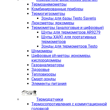
Термоанемометры
Комбинированные приборы
Термогигрометры
Зонды для базы Testo Saveris
Люксметры, яркомеры
Термометры (аналоговые и цифровые)
Щупы для термометров AR9279
Щупы ХА(К) для портативных
термометров
Зонды для термометров Testo
Шумомеры
Цифровые ph-метры, иономеры,
кислородомеры
Газоанализаторы
Здоровье
Тепловизоры
Смарт-зонды
Элементы питания
Термодатчики
Термосопротивления с коммутационной
головкой