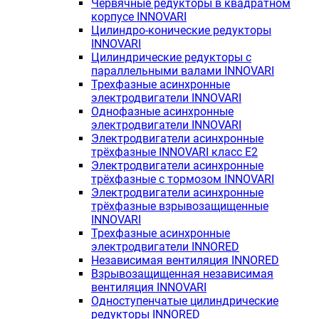
Червячные редукторы в квадратном
корпусе INNOVARI
Цилиндро-конические редукторы
INNOVARI
Цилиндрические редукторы с
параллельными валами INNOVARI
Трехфазные асинхронные
электродвигатели INNOVARI
Однофазные асинхронные
электродвигатели INNOVARI
Электродвигатели асинхронные
трёхфазные INNOVARI класс E2
Электродвигатели асинхронные
трёхфазные с тормозом INNOVARI
Электродвигатели асинхронные
трёхфазные взрывозащищенные
INNOVARI
Трехфазные асинхронные
электродвигатели INNORED
Независимая вентиляция INNORED
Взрывозащищенная независимая
вентиляция INNOVARI
Одноступенчатые цилиндрические
редукторы INNORED