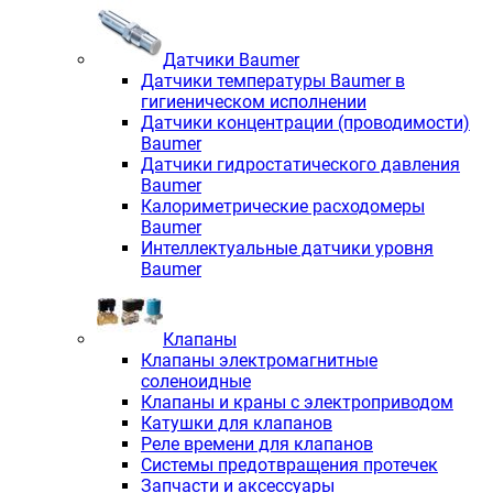
Датчики Baumer
Датчики температуры Baumer в
гигиеническом исполнении
Датчики концентрации (проводимости)
Baumer
Датчики гидростатического давления
Baumer
Калориметрические расходомеры
Baumer
Интеллектуальные датчики уровня
Baumer
Клапаны
Клапаны электромагнитные
соленоидные
Клапаны и краны с электроприводом
Катушки для клапанов
Реле времени для клапанов
Системы предотвращения протечек
Запчасти и аксессуары