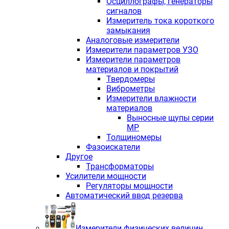
Осциллографы, генераторы
сигналов
Измеритель тока короткого
замыкания
Аналоговые измерители
Измерители параметров УЗО
Измерители параметров
материалов и покрытий
Твердомеры
Виброметры
Измерители влажности
материалов
Выносные щупы серии
МР
Толщиномеры
Фазоискатели
Другое
Трансформаторы
Усилители мощности
Регуляторы мощности
Автоматический ввод резерва
Измерители физических величин