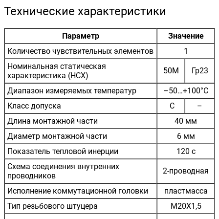
Технические характеристики
Параметр
Значение
Количество чувствительных элементов
1
Номинальная статическая
50М
Гр23
характеристика (НСХ)
Диапазон измеряемых температур
–50…+100°C
Класс допуска
С
–
Длина монтажной части
40 мм
Диаметр монтажной части
6 мм
Показатель тепловой инерции
120 с
Схема соединения внутренних
2-проводная
проводников
Исполнение коммутационной головки
пластмасса
Тип резьбового штуцера
М20Х1,5