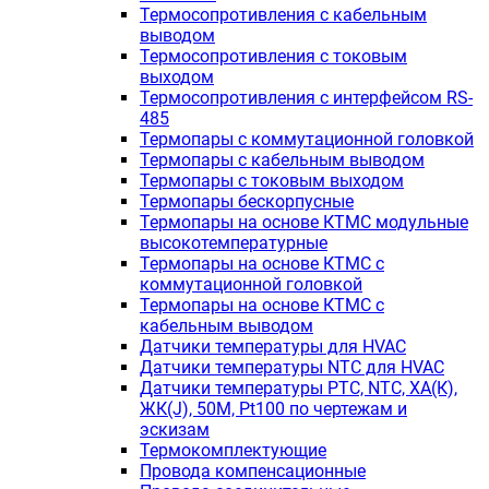
Термосопротивления с кабельным
выводом
Термосопротивления с токовым
выходом
Термосопротивления с интерфейсом RS-
485
Термопары с коммутационной головкой
Термопары с кабельным выводом
Термопары с токовым выходом
Термопары бескорпусные
Термопары на основе КТМС модульные
высокотемпературные
Термопары на основе КТМС с
коммутационной головкой
Термопары на основе КТМС с
кабельным выводом
Датчики температуры для HVAC
Датчики температуры NTC для HVAC
Датчики температуры PTС, NTC, ХА(К),
ЖК(J), 50М, Pt100 по чертежам и
эскизам
Термокомплектующие
Провода компенсационные