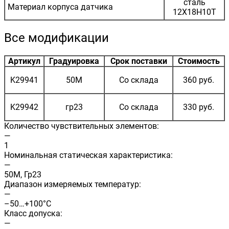
сталь
Материал корпуса датчика
12Х18Н10Т
Все модификации
Артикул
Градуировка
Срок поставки
Стоимость
K29941
50М
Со склада
360 руб.
K29942
гр23
Со склада
330 руб.
Количество чувствительных элементов:
—
1
Номинальная статическая характеристика:
—
50М, Гр23
Диапазон измеряемых температур:
—
–50…+100°C
Класс допуска:
—