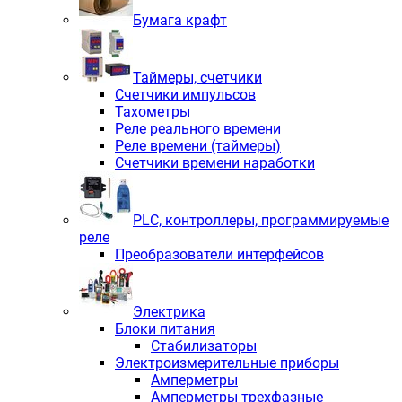
Бумага крафт
Таймеры, счетчики
Счетчики импульсов
Тахометры
Реле реального времени
Реле времени (таймеры)
Счетчики времени наработки
PLС, контроллеры, программируемые
реле
Преобразователи интерфейсов
Электрика
Блоки питания
Стабилизаторы
Электроизмерительные приборы
Амперметры
Амперметры трехфазные