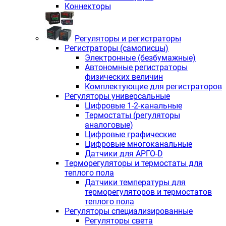
Коннекторы
Регуляторы и регистраторы
Регистраторы (самописцы)
Электронные (безбумажные)
Автономные регистраторы
физических величин
Комплектующие для регистраторов
Регуляторы универсальные
Цифровые 1-2-канальные
Термостаты (регуляторы
аналоговые)
Цифровые графические
Цифровые многоканальные
Датчики для АРГО-D
Терморегуляторы и термостаты для
теплого пола
Датчики температуры для
терморегуляторов и термостатов
теплого пола
Регуляторы специализированные
Регуляторы света