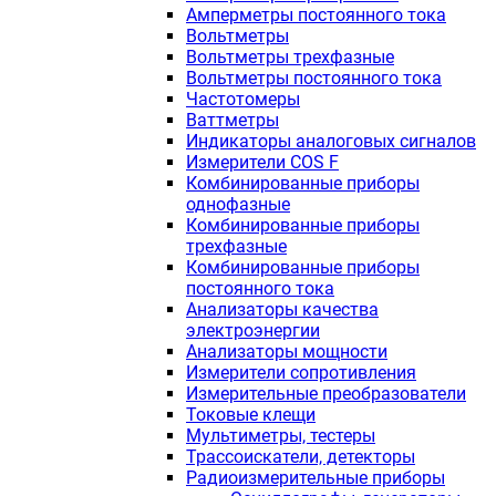
Амперметры постоянного тока
Вольтметры
Вольтметры трехфазные
Вольтметры постоянного тока
Частотомеры
Ваттметры
Индикаторы аналоговых сигналов
Измерители COS F
Комбинированные приборы
однофазные
Комбинированные приборы
трехфазные
Комбинированные приборы
постоянного тока
Анализаторы качества
электроэнергии
Анализаторы мощности
Измерители сопротивления
Измерительные преобразователи
Токовые клещи
Мультиметры, тестеры
Трассоискатели, детекторы
Радиоизмерительные приборы