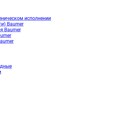
еническом исполнении
ти) Baumer
ия Baumer
aumer
Baumer
идные
м