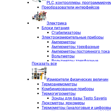
PLС, контроллеры, программируе
Преобразователи интерфейсов
Электрика
Блоки питания
Стабилизаторы
Электроизмерительные приборы
Амперметры
Амперметры трехфазные
Амперметры постоянного тока
Вольтметры
Вольтметры трехфазные
Показать все
Вольтметры постоянного тока
Частотомеры
Ваттметры
Измерители физических величин
Индикаторы аналоговых сигна
Термоанемометры
Измерители COS F
Комбинированные приборы
Комбинированные приборы од
Термогигрометры
Комбинированные приборы тр
Зонды для базы Testo Saveris
Комбинированные приборы пос
Люксметры, яркомеры
Анализаторы качества электро
Термометры (аналоговые и цифровы
Анализаторы мощности