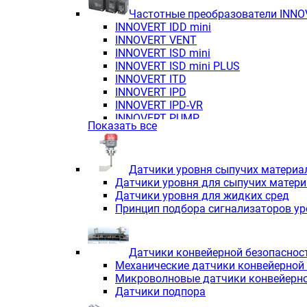
Частотные преобразователи INN
INNOVERT IDD mini
INNOVERT VENT
INNOVERT ISD mini
INNOVERT ISD mini PLUS
INNOVERT ITD
INNOVERT IРD
INNOVERT IРD-VR
INNOVERT PUMP
Показать все
Датчики уровня сыпучих материа
Датчики уровня для сыпучих матер
Датчики уровня для жидких сред
Принцип подбора сигнализаторов у
Датчики конвейерной безопаснос
Механические датчики конвейерной
Микроволновые датчики конвейерно
Датчики подпора