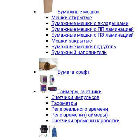
Электродвигатели асинхронные трё
Электродвигатели асинхронные тр
Бумажные мешки
Трехфазные асинхронные электродв
Мешки открытые
Независимая вентиляция INNORED
Бумажные мешки с вкладышами
Взрывозащищенная независимая ве
Бумажные мешки с ПП ламинацией
Одноступенчатые цилиндрические р
Бумажные мешки с ПЭ ламинацией
Экономичные червячные редукторы 
Мешки закрытые
Компактные мотор-редукторы INNO
Бумажные мешки под уголь
Компактные мотор-редукторы INNO
Бумажный наполнитель
Вибраторы INNORED
Вариаторы INNORED
Бумага крафт
Таймеры, счетчики
Счетчики импульсов
Тахометры
Реле реального времени
Реле времени (таймеры)
Счетчики времени наработки