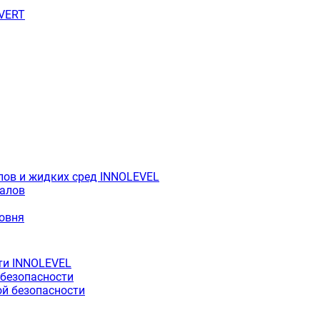
OVERT
лов и жидких сред INNOLEVEL
иалов
ровня
ти INNOLEVEL
 безопасности
й безопасности