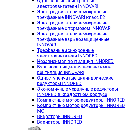
Однофазные асинхронные
электродвигатели INNOVARI
Электродвигатели асинхронные
трёхфазные INNOVARI класс E2
Электродвигатели асинхронные
трёхфазные с тормозом INNOVARI
Электродвигатели асинхронные
трёхфазные взрывозащищенные
INNOVARI
Трехфазные асинхронные
электродвигатели INNORED
Независимая вентиляция INNORED
Взрывозащищенная независимая
вентиляция INNOVARI
Одноступенчатые цилиндрические
редукторы INNORED
Экономичные червячные редукторы
INNORED в квадратном корпусе
Компактные мотор-редукторы INNORED
Компактные мотор-редукторы INNORED
MC
Вибраторы INNORED
Вариаторы INNORED