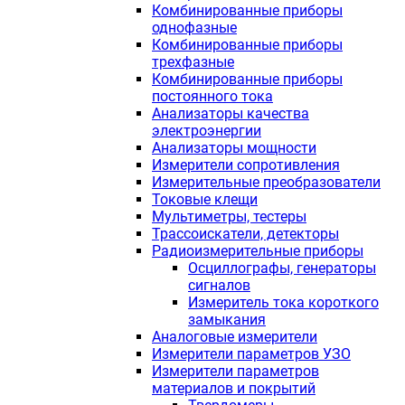
Комбинированные приборы
однофазные
Комбинированные приборы
трехфазные
Комбинированные приборы
постоянного тока
Анализаторы качества
электроэнергии
Анализаторы мощности
Измерители сопротивления
Измерительные преобразователи
Токовые клещи
Мультиметры, тестеры
Трассоискатели, детекторы
Радиоизмерительные приборы
Осциллографы, генераторы
сигналов
Измеритель тока короткого
замыкания
Аналоговые измерители
Измерители параметров УЗО
Измерители параметров
материалов и покрытий