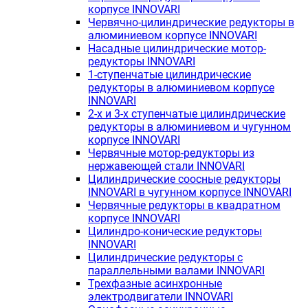
корпусе INNOVARI
Червячно-цилиндрические редукторы в
алюминиевом корпусе INNOVARI
Насадные цилиндрические мотор-
редукторы INNOVARI
1-ступенчатые цилиндрические
редукторы в алюминиевом корпусе
INNOVARI
2-х и 3-х ступенчатые цилиндрические
редукторы в алюминиевом и чугунном
корпусе INNOVARI
Червячные мотор-редукторы из
нержавеющей стали INNOVARI
Цилиндрические соосные редукторы
INNOVARI в чугунном корпусе INNOVARI
Червячные редукторы в квадратном
корпусе INNOVARI
Цилиндро-конические редукторы
INNOVARI
Цилиндрические редукторы с
параллельными валами INNOVARI
Трехфазные асинхронные
электродвигатели INNOVARI