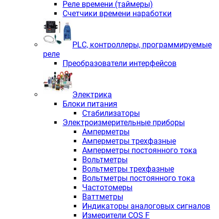
Реле времени (таймеры)
Счетчики времени наработки
PLС, контроллеры, программируемые
реле
Преобразователи интерфейсов
Электрика
Блоки питания
Стабилизаторы
Электроизмерительные приборы
Амперметры
Амперметры трехфазные
Амперметры постоянного тока
Вольтметры
Вольтметры трехфазные
Вольтметры постоянного тока
Частотомеры
Ваттметры
Индикаторы аналоговых сигналов
Измерители COS F