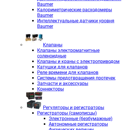
Baumer
Калориметрические расходомеры
Baumer
Интеллектуальные датчики уровня
Baumer
Клапаны
Клапаны электромагнитные
соленоидные
Клапаны и краны с электроприводом
Катушки для клапанов
Реле времени для клапанов
Системы предотвращения протечек
Запчасти и аксессуары
Коннекторы
Регуляторы и регистраторы
Регистраторы (самописцы)
Электронные (безбумажные)
Автономные регистраторы
физических величин