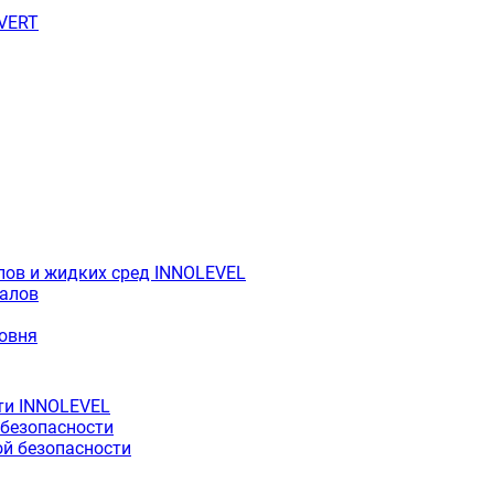
OVERT
лов и жидких сред INNOLEVEL
иалов
ровня
ти INNOLEVEL
 безопасности
й безопасности