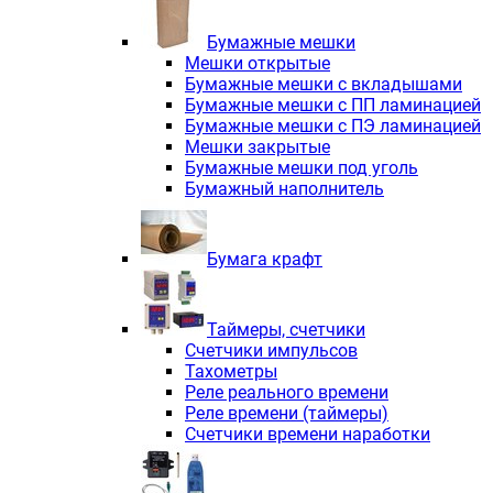
Электродвигатели асинхронные трё
Электродвигатели асинхронные тр
Бумажные мешки
Трехфазные асинхронные электродв
Мешки открытые
Независимая вентиляция INNORED
Бумажные мешки с вкладышами
Взрывозащищенная независимая ве
Бумажные мешки с ПП ламинацией
Одноступенчатые цилиндрические р
Бумажные мешки с ПЭ ламинацией
Экономичные червячные редукторы 
Мешки закрытые
Компактные мотор-редукторы INNO
Бумажные мешки под уголь
Компактные мотор-редукторы INNO
Бумажный наполнитель
Вибраторы INNORED
Вариаторы INNORED
Бумага крафт
Таймеры, счетчики
Счетчики импульсов
Тахометры
Реле реального времени
Реле времени (таймеры)
Счетчики времени наработки