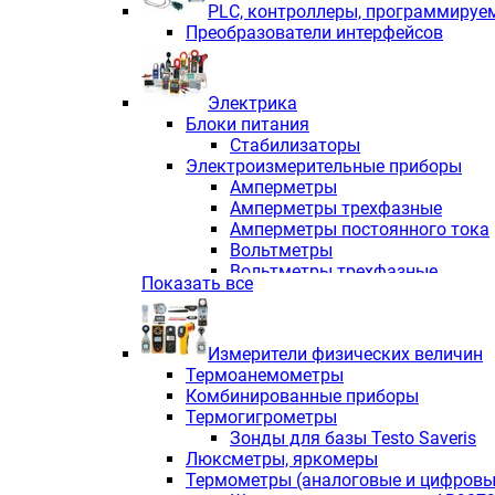
PLС, контроллеры, программируе
Преобразователи интерфейсов
Электрика
Блоки питания
Стабилизаторы
Электроизмерительные приборы
Амперметры
Амперметры трехфазные
Амперметры постоянного тока
Вольтметры
Вольтметры трехфазные
Показать все
Вольтметры постоянного тока
Частотомеры
Ваттметры
Измерители физических величин
Индикаторы аналоговых сигна
Термоанемометры
Измерители COS F
Комбинированные приборы
Комбинированные приборы од
Термогигрометры
Комбинированные приборы тр
Зонды для базы Testo Saveris
Комбинированные приборы пос
Люксметры, яркомеры
Анализаторы качества электро
Термометры (аналоговые и цифровы
Анализаторы мощности