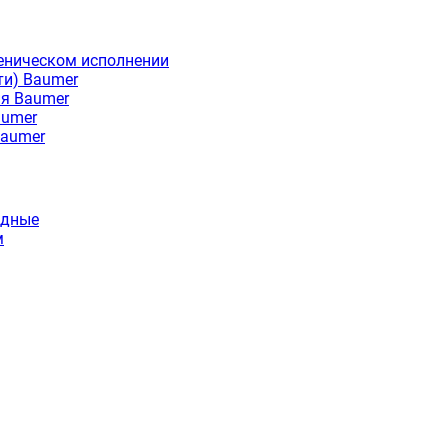
еническом исполнении
ти) Baumer
ия Baumer
aumer
Baumer
идные
м