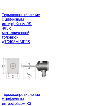
Термосопротивление
с цифровым
интерфейсом RS-
485 с
металлической
головкой
дТС405М-МГ.RS
Термосопротивление
с цифровым
интерфейсом RS-