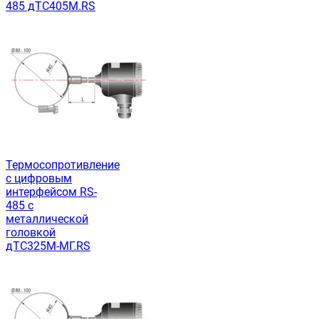
485 дТС405М.RS
Термосопротивление
с цифровым
интерфейсом RS-
485 с
металлической
головкой
дТС325М-МГ.RS