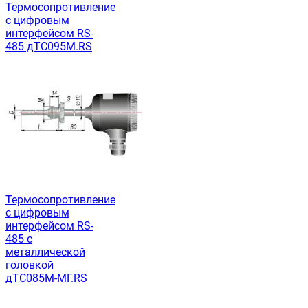
Термосопротивление
с цифровым
интерфейсом RS-
485 дТС095М.RS
Термосопротивление
с цифровым
интерфейсом RS-
485 с
металлической
головкой
дТС085М-МГ.RS