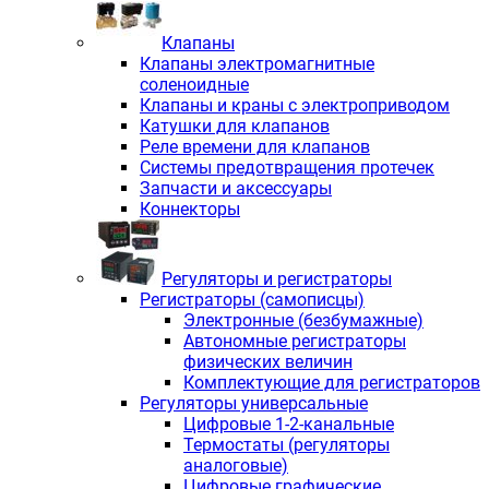
Клапаны
Клапаны электромагнитные
соленоидные
Клапаны и краны с электроприводом
Катушки для клапанов
Реле времени для клапанов
Системы предотвращения протечек
Запчасти и аксессуары
Коннекторы
Регуляторы и регистраторы
Регистраторы (самописцы)
Электронные (безбумажные)
Автономные регистраторы
физических величин
Комплектующие для регистраторов
Регуляторы универсальные
Цифровые 1-2-канальные
Термостаты (регуляторы
аналоговые)
Цифровые графические