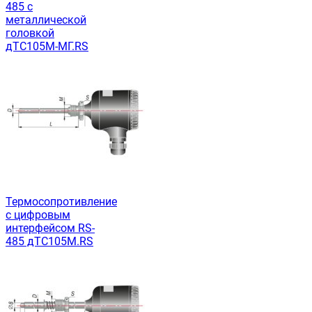
485 с
металлической
головкой
дТС105М-МГ.RS
Термосопротивление
с цифровым
интерфейсом RS-
485 дТС105М.RS