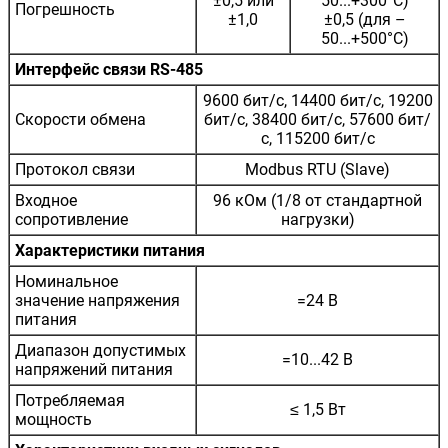
±0,5 или
50...+300°C)
Погрешность
±1,0
±0,5 (для –
50...+500°C)
Интерфейс связи RS-485
9600 бит/с, 14400 бит/с, 19200
Скорости обмена
бит/с, 38400 бит/с, 57600 бит/
с, 115200 бит/с
Протокол связи
Modbus RTU (Slave)
Входное
96 кОм (1/8 от стандартной
сопротивление
нагрузки)
Характеристики питания
Номинальное
значение напряжения
=24 В
питания
Диапазон допустимых
=10...42 В
напряжений питания
Потребляемая
≤ 1,5 Вт
мощность