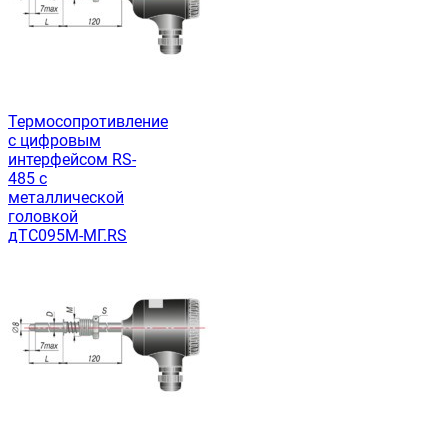
Термосопротивление
с цифровым
интерфейсом RS-
485 с
металлической
головкой
дТС095М-МГ.RS