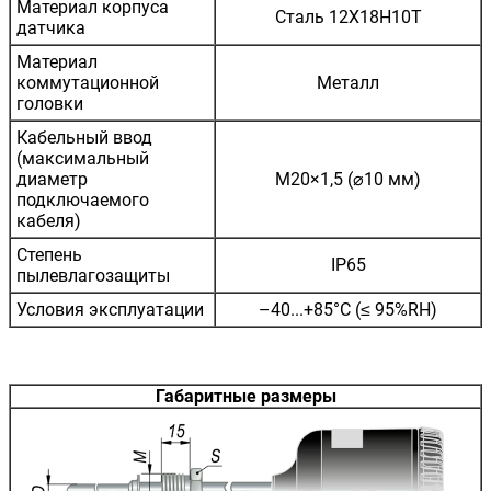
Материал корпуса
Сталь 12Х18Н10Т
датчика
Материал
коммутационной
Металл
головки
Кабельный ввод
(максимальный
диаметр
М20×1,5 (⌀10 мм)
подключаемого
кабеля)
Степень
IP65
пылевлагозащиты
Условия эксплуатации
–40...+85°C (≤ 95%RH)
Габаритные размеры