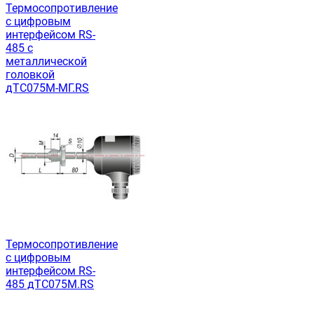
Термосопротивление
с цифровым
интерфейсом RS-
485 с
металлической
головкой
дТС075М-МГ.RS
Термосопротивление
с цифровым
интерфейсом RS-
485 дТС075М.RS