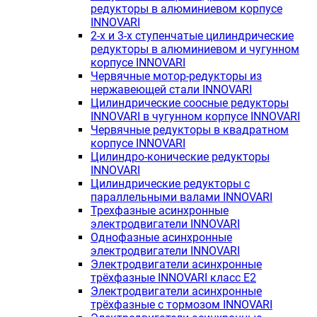
редукторы в алюминиевом корпусе
INNOVARI
2-х и 3-х ступенчатые цилиндрические
редукторы в алюминиевом и чугунном
корпусе INNOVARI
Червячные мотор-редукторы из
нержавеющей стали INNOVARI
Цилиндрические соосные редукторы
INNOVARI в чугунном корпусе INNOVARI
Червячные редукторы в квадратном
корпусе INNOVARI
Цилиндро-конические редукторы
INNOVARI
Цилиндрические редукторы с
параллельными валами INNOVARI
Трехфазные асинхронные
электродвигатели INNOVARI
Однофазные асинхронные
электродвигатели INNOVARI
Электродвигатели асинхронные
трёхфазные INNOVARI класс E2
Электродвигатели асинхронные
трёхфазные с тормозом INNOVARI