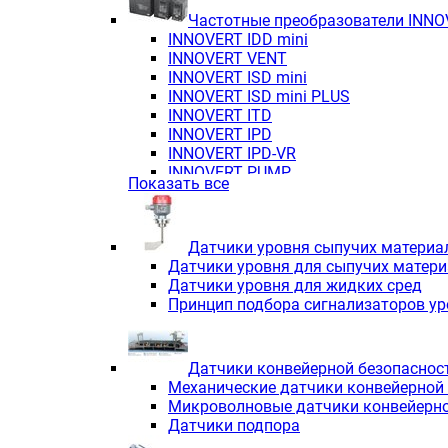
Частотные преобразователи INN
INNOVERT IDD mini
INNOVERT VENT
INNOVERT ISD mini
INNOVERT ISD mini PLUS
INNOVERT ITD
INNOVERT IРD
INNOVERT IРD-VR
INNOVERT PUMP
Показать все
Датчики уровня сыпучих материа
Датчики уровня для сыпучих матер
Датчики уровня для жидких сред
Принцип подбора сигнализаторов у
Датчики конвейерной безопаснос
Механические датчики конвейерной
Микроволновые датчики конвейерно
Датчики подпора