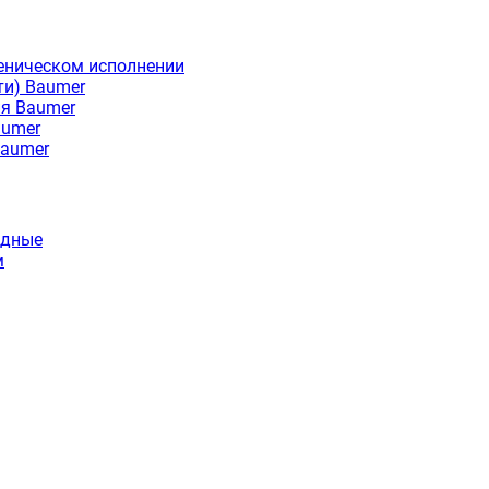
еническом исполнении
ти) Baumer
ия Baumer
aumer
Baumer
идные
м