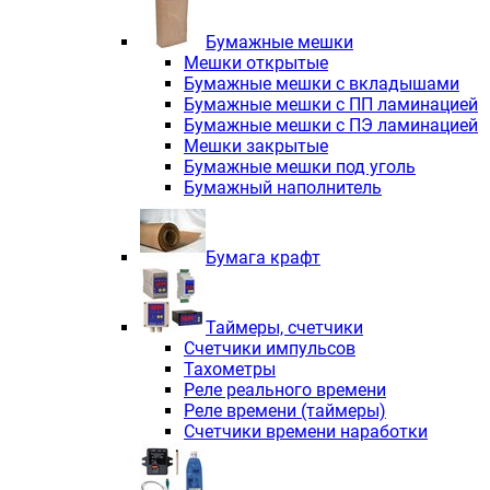
Электродвигатели асинхронные трё
Электродвигатели асинхронные тр
Бумажные мешки
Трехфазные асинхронные электродв
Мешки открытые
Независимая вентиляция INNORED
Бумажные мешки с вкладышами
Взрывозащищенная независимая ве
Бумажные мешки с ПП ламинацией
Одноступенчатые цилиндрические р
Бумажные мешки с ПЭ ламинацией
Экономичные червячные редукторы 
Мешки закрытые
Компактные мотор-редукторы INNO
Бумажные мешки под уголь
Компактные мотор-редукторы INNO
Бумажный наполнитель
Вибраторы INNORED
Вариаторы INNORED
Бумага крафт
Таймеры, счетчики
Счетчики импульсов
Тахометры
Реле реального времени
Реле времени (таймеры)
Счетчики времени наработки