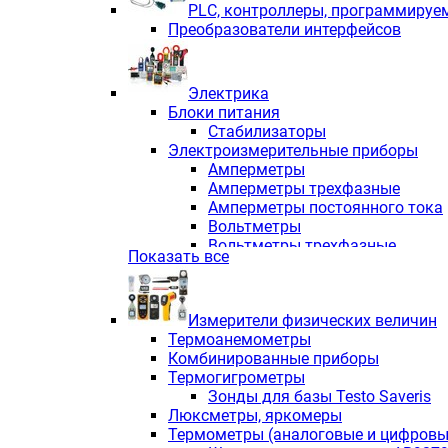
PLС, контроллеры, программируе
Преобразователи интерфейсов
Электрика
Блоки питания
Стабилизаторы
Электроизмерительные приборы
Амперметры
Амперметры трехфазные
Амперметры постоянного тока
Вольтметры
Вольтметры трехфазные
Показать все
Вольтметры постоянного тока
Частотомеры
Ваттметры
Измерители физических величин
Индикаторы аналоговых сигна
Термоанемометры
Измерители COS F
Комбинированные приборы
Комбинированные приборы од
Термогигрометры
Комбинированные приборы тр
Зонды для базы Testo Saveris
Комбинированные приборы пос
Люксметры, яркомеры
Анализаторы качества электро
Термометры (аналоговые и цифровы
Анализаторы мощности