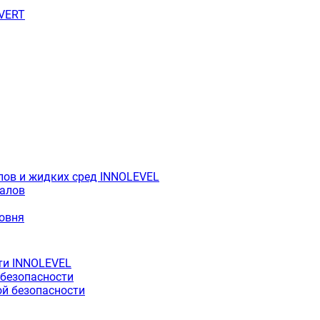
OVERT
лов и жидких сред INNOLEVEL
иалов
ровня
ти INNOLEVEL
 безопасности
й безопасности