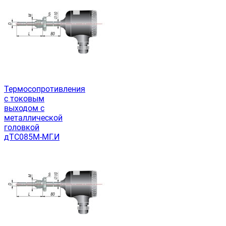
Термосопротивления
с токовым
выходом с
металлической
головкой
дТС085М-МГ.И