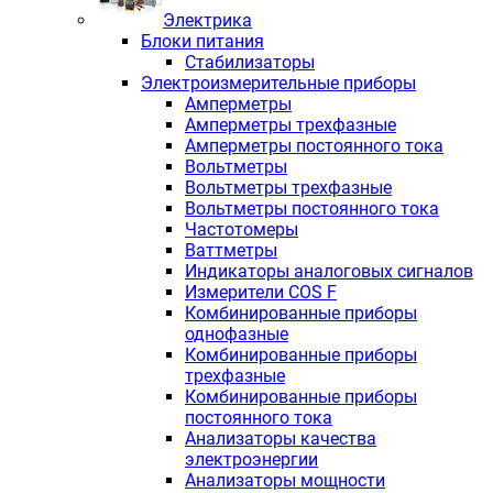
Электрика
Блоки питания
Стабилизаторы
Электроизмерительные приборы
Амперметры
Амперметры трехфазные
Амперметры постоянного тока
Вольтметры
Вольтметры трехфазные
Вольтметры постоянного тока
Частотомеры
Ваттметры
Индикаторы аналоговых сигналов
Измерители COS F
Комбинированные приборы
однофазные
Комбинированные приборы
трехфазные
Комбинированные приборы
постоянного тока
Анализаторы качества
электроэнергии
Анализаторы мощности