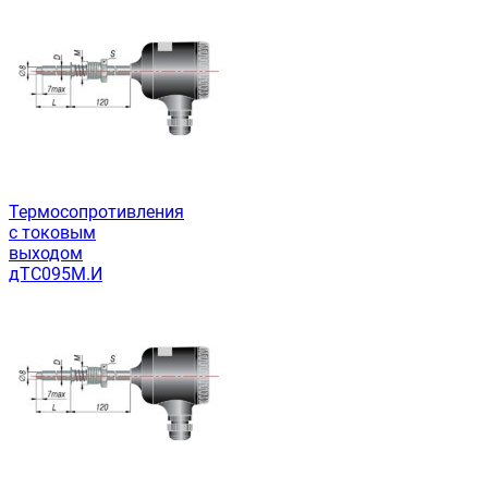
Термосопротивления
с токовым
выходом
дТС095М.И