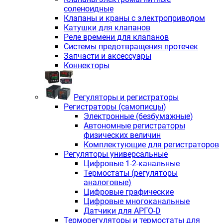
соленоидные
Клапаны и краны с электроприводом
Катушки для клапанов
Реле времени для клапанов
Системы предотвращения протечек
Запчасти и аксессуары
Коннекторы
Регуляторы и регистраторы
Регистраторы (самописцы)
Электронные (безбумажные)
Автономные регистраторы
физических величин
Комплектующие для регистраторов
Регуляторы универсальные
Цифровые 1-2-канальные
Термостаты (регуляторы
аналоговые)
Цифровые графические
Цифровые многоканальные
Датчики для АРГО-D
Терморегуляторы и термостаты для