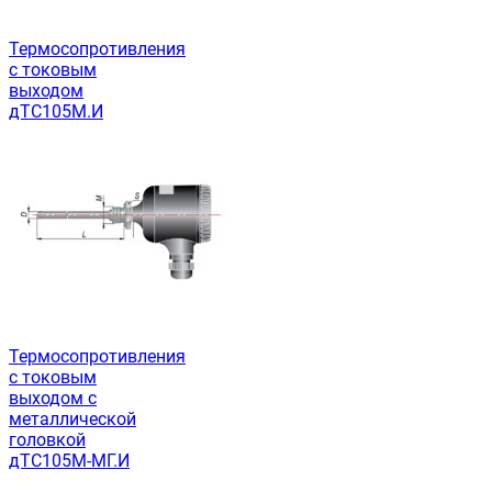
Термосопротивления
с токовым
выходом
дТС105М.И
Термосопротивления
с токовым
выходом с
металлической
головкой
дТС105М-МГ.И