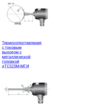
Термосопротивления
с токовым
выходом с
металлической
головкой
дТС325М-МГ.И