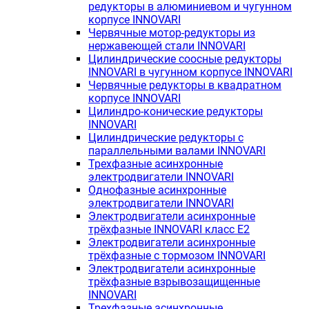
редукторы в алюминиевом и чугунном
корпусе INNOVARI
Червячные мотор-редукторы из
нержавеющей стали INNOVARI
Цилиндрические соосные редукторы
INNOVARI в чугунном корпусе INNOVARI
Червячные редукторы в квадратном
корпусе INNOVARI
Цилиндро-конические редукторы
INNOVARI
Цилиндрические редукторы с
параллельными валами INNOVARI
Трехфазные асинхронные
электродвигатели INNOVARI
Однофазные асинхронные
электродвигатели INNOVARI
Электродвигатели асинхронные
трёхфазные INNOVARI класс E2
Электродвигатели асинхронные
трёхфазные с тормозом INNOVARI
Электродвигатели асинхронные
трёхфазные взрывозащищенные
INNOVARI
Трехфазные асинхронные