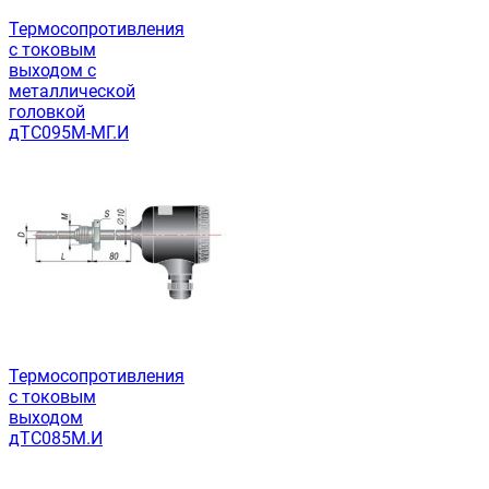
Термосопротивления
с токовым
выходом с
металлической
головкой
дТС095М-МГ.И
Термосопротивления
с токовым
выходом
дТС085М.И