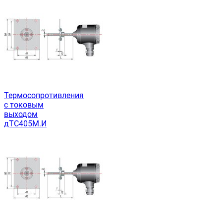
Термосопротивления
с токовым
выходом
дТС405М.И