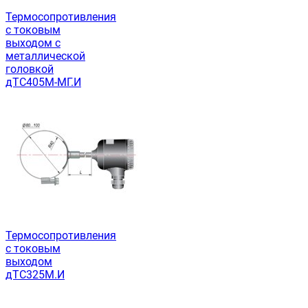
Термосопротивления
с токовым
выходом с
металлической
головкой
дТС405М-МГ.И
Термосопротивления
с токовым
выходом
дТС325М.И