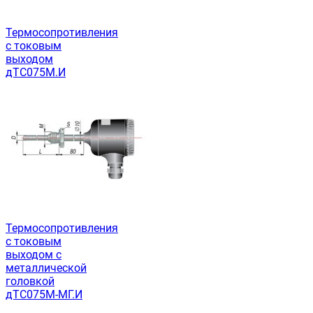
Термосопротивления
с токовым
выходом
дТС075М.И
Термосопротивления
с токовым
выходом с
металлической
головкой
дТС075М-МГ.И