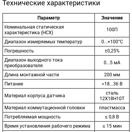
Технические характеристики
Параметр
Значение
Номинальная статическая
100П
характеристика (НСХ)
Диапазон измеряемых температур
0...+100°C
Погрешность
±0,25%
Диапазон выходного тока
0...5 мА
преобразователя
Длина монтажной части
200 мм
Питание
=18...36 В
сталь
Материал корпуса датчика
12Х18Н10Т
Материал коммутационной головки
пластмасса
Потребляемая мощность
≤ 0,8 В
Время установления рабочего режима
≤ 15 мин