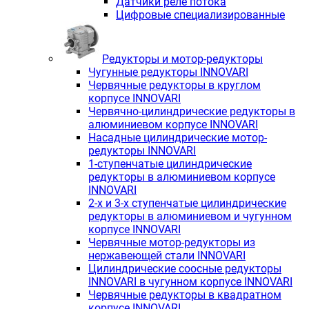
Датчики реле потока
Цифровые специализированные
Редукторы и мотор-редукторы
Чугунные редукторы INNOVARI
Червячные редукторы в круглом
корпусе INNOVARI
Червячно-цилиндрические редукторы в
алюминиевом корпусе INNOVARI
Насадные цилиндрические мотор-
редукторы INNOVARI
1-ступенчатые цилиндрические
редукторы в алюминиевом корпусе
INNOVARI
2-х и 3-х ступенчатые цилиндрические
редукторы в алюминиевом и чугунном
корпусе INNOVARI
Червячные мотор-редукторы из
нержавеющей стали INNOVARI
Цилиндрические соосные редукторы
INNOVARI в чугунном корпусе INNOVARI
Червячные редукторы в квадратном
корпусе INNOVARI