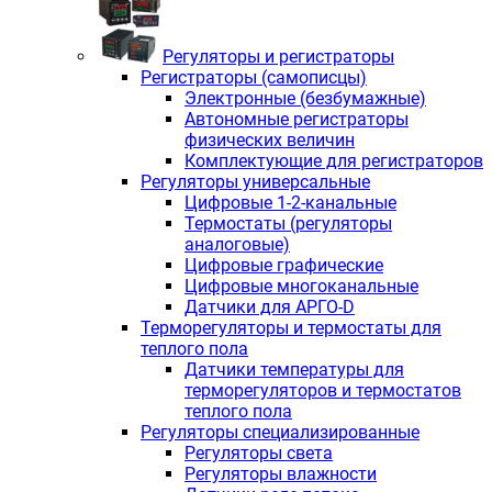
Регуляторы и регистраторы
Регистраторы (самописцы)
Электронные (безбумажные)
Автономные регистраторы
физических величин
Комплектующие для регистраторов
Регуляторы универсальные
Цифровые 1-2-канальные
Термостаты (регуляторы
аналоговые)
Цифровые графические
Цифровые многоканальные
Датчики для АРГО-D
Терморегуляторы и термостаты для
теплого пола
Датчики температуры для
терморегуляторов и термостатов
теплого пола
Регуляторы специализированные
Регуляторы света
Регуляторы влажности