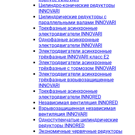
Цилиндро-конические редукторы
INNOVARI
Цилиндрические редукторы с
параллельными валами INNOVARI
Трехфазные асинхронные
электродвигатели INNOVARI
Однофазные асинхронные
электродвигатели INNOVARI
Электродвигатели асинхронные
трёхфазные INNOVARI класс E2
Электродвигатели асинхронные
трёхфазные с тормозом INNOVARI
Электродвигатели асинхронные
трёхфазные взрывозащищенные
INNOVARI
Трехфазные асинхронные
электродвигатели INNORED
Независимая вентиляция INNORED
Взрывозащищенная независимая
вентиляция INNOVARI
Одноступенчатые цилиндрические
редукторы INNORED
Экономичные червячные редукторы