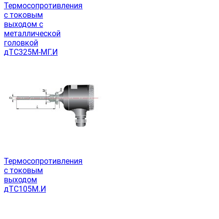
Термосопротивления
с токовым
выходом с
металлической
головкой
дТС325М-МГ.И
Термосопротивления
с токовым
выходом
дТС105М.И