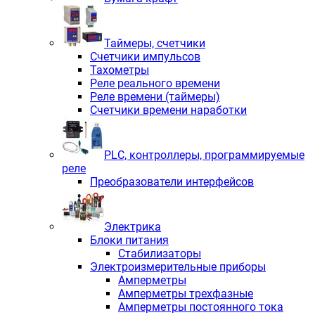
Таймеры, счетчики
Счетчики импульсов
Тахометры
Реле реального времени
Реле времени (таймеры)
Счетчики времени наработки
PLС, контроллеры, программируемые
реле
Преобразователи интерфейсов
Электрика
Блоки питания
Стабилизаторы
Электроизмерительные приборы
Амперметры
Амперметры трехфазные
Амперметры постоянного тока