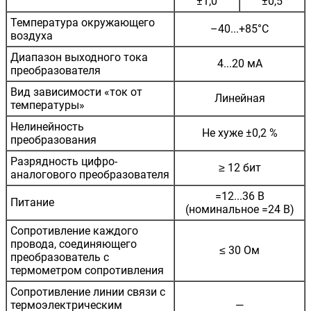
±1,0
±0,5
Температура окружающего
–40...+85°C
воздуха
Диапазон выходного тока
4...20 мА
преобразователя
Вид зависимости «ток от
Линейная
температуры»
Нелинейность
Не хуже ±0,2 %
преобразования
Разрядность цифро-
≥ 12 бит
аналогового преобразователя
=12...36 В
Питание
(номинальное =24 В)
Сопротивление каждого
провода, соединяющего
≤ 30 Ом
преобразователь с
термометром сопротивления
Сопротивление линии связи с
термоэлектрическим
—