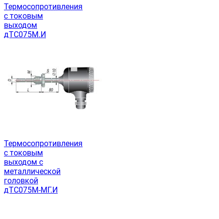
Термосопротивления
с токовым
выходом
дТС075М.И
Термосопротивления
с токовым
выходом с
металлической
головкой
дТС075М-МГ.И