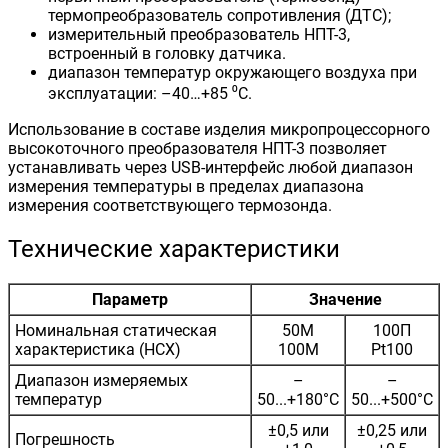
термопреобразователь сопротивления (ДТС);
измерительный преобразователь НПТ-3,
встроенный в головку датчика.
диапазон температур окружающего воздуха при
эксплуатации: –40…+85 ⁰С.
Использование в составе изделия микропроцессорного
высокоточного преобразователя НПТ-3 позволяет
устанавливать через USB-интерфейс любой диапазон
измерения температуры в пределах диапазона
измерения соответствующего термозонда.
Технические характеристики
Параметр
Значение
Номинальная статическая
50М
100П
характеристика (НСХ)
100М
Pt100
Диапазон измеряемых
–
–
температур
50...+180°C
50...+500°C
±0,5 или
±0,25 или
Погрешность