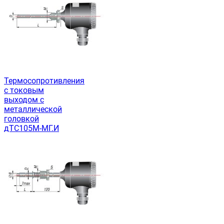
Термосопротивления
с токовым
выходом с
металлической
головкой
дТС105М-МГ.И