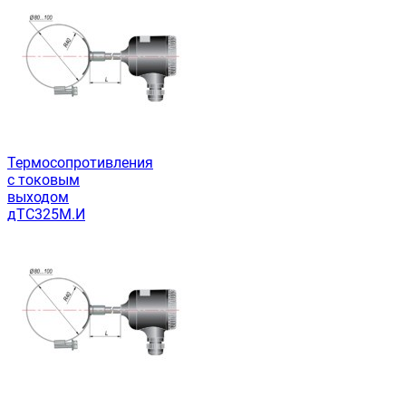
Термосопротивления
с токовым
выходом
дТС325М.И