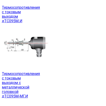
Термосопротивления
с токовым
выходом
дТС095М.И
Термосопротивления
с токовым
выходом с
металлической
головкой
дТС095М-МГ.И