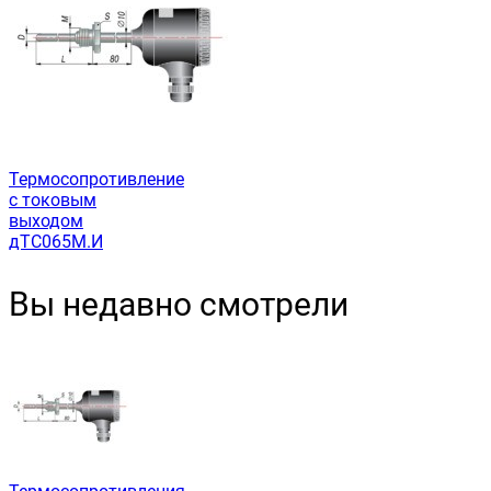
Термосопротивление
с токовым
выходом
дТС065М.И
Вы недавно смотрели