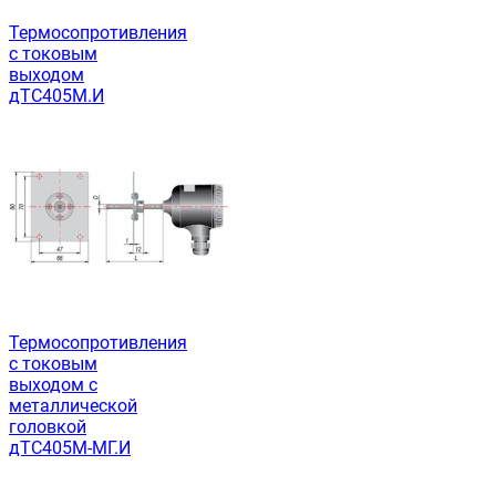
Термосопротивления
с токовым
выходом
дТС405М.И
Термосопротивления
с токовым
выходом с
металлической
головкой
дТС405М-МГ.И