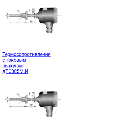
Термосопротивления
с токовым
выходом
дТС085М.И