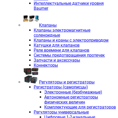
Интеллектуальные датчики уровня
Baumer
Клапаны
Клапаны электромагнитные
соленоидные
Клапаны и краны с электроприводом
Катушки для клапанов
Реле времени для клапанов
Системы предотвращения протечек
Запчасти и аксессуары
Коннекторы
Регуляторы и регистраторы
Регистраторы (самописцы)
Электронные (безбумажные)
Автономные регистраторы
физических величин
Комплектующие для регистраторов
Регуляторы универсальные
Цифровые 1-2-канальные