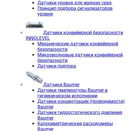
Датчики уровня для жидких сред
Принцип подбора сигнализаторов
уровня
Датчики конвейерной безопасности
INNOLEVEL
Механические датчики конвейерной
безопасности
Микроволновые датчики конвейерной
безопасности
Датчики подпора
Датчики Baumer
Датчики температуры Baumer в
гигиеническом исполнении
Датчики концентрации (проводимости)
Baumer
Датчики гидростатического давления
Baumer
Калориметрические расходомеры
Baumer