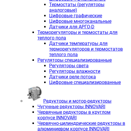
Термостаты (регуляторы
аналоговые)
Цифровые графические
Цифровые многоканальные
Датчики для АРГО-D
Терморегуляторы и термостаты для
теплого пола
Датчики температуры для
терморегуляторов и термостатов
теплого пола
Регуляторы специализированные
Регуляторы света
Регуляторы влажности
Датчики реле потока
Цифровые специализированные
Редукторы и мотор-редукторы
Чугунные редукторы INNOVARI
Червячные редукторы в круглом
корпусе INNOVARI
Червячно-цилиндрические редукторы в
алюминиевом корпусе INNOVARI