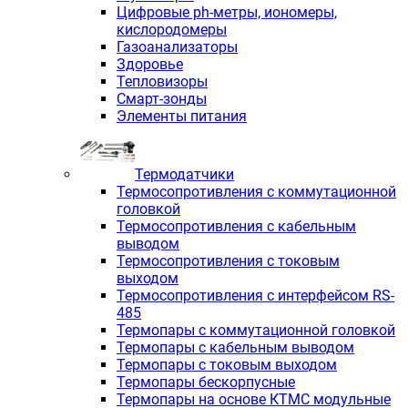
Цифровые ph-метры, иономеры,
кислородомеры
Газоанализаторы
Здоровье
Тепловизоры
Смарт-зонды
Элементы питания
Термодатчики
Термосопротивления с коммутационной
головкой
Термосопротивления с кабельным
выводом
Термосопротивления с токовым
выходом
Термосопротивления с интерфейсом RS-
485
Термопары с коммутационной головкой
Термопары с кабельным выводом
Термопары с токовым выходом
Термопары бескорпусные
Термопары на основе КТМС модульные