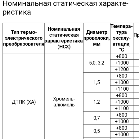
Номинальная статическая характе­
ристика
Темпера­
Номинальная
Тип термо­
Диаметр
тура
статическая
П
электри­ческого
проволоки,
эксплу­
характеристика
преобразователя
мм
атации,
(НСХ)
°С
+800
5,0; 3,2
+1000
+1200
+800
1,5
+1000
+1100
+800
Хромель-
ДТПК (ХА)
1,2
+1000
алюмель
+1100
+800
0,7
+1000
+800
0,5
+1000