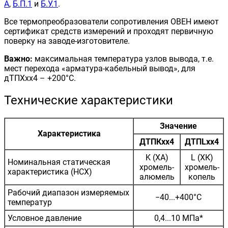
А
,
Б.П.1
и
Б.У.1
.
Все термопреобразователи сопротивления ОВЕН имеют
сертификат средств измерений и проходят первичную
поверку на заводе-изготовителе.
Важно:
максимальная температура узлов вывода, т.е.
мест перехода «арматура-кабельный вывод», для
дТПХхх4 – +200°С.
Технические характеристики
Значение
Характеристика
ДТПКхх4
ДТПLхх4
K (ХА)
L (ХК)
Номинальная статическая
хромель-
хромель-
характеристика (НСХ)
алюмель
копель
Рабочий диапазон измеряемых
−40...+400°С
температур
Условное давление
0,4...10 МПа*