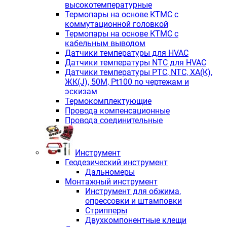
высокотемпературные
Термопары на основе КТМС с
коммутационной головкой
Термопары на основе КТМС с
кабельным выводом
Датчики температуры для HVAC
Датчики температуры NTC для HVAC
Датчики температуры PTС, NTC, ХА(К),
ЖК(J), 50М, Pt100 по чертежам и
эскизам
Термокомплектующие
Провода компенсационные
Провода соединительные
Инструмент
Геодезический инструмент
Дальномеры
Монтажный инструмент
Инструмент для обжима,
опрессовки и штамповки
Стрипперы
Двухкомпонентные клещи