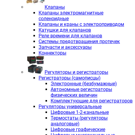
Клапаны
Клапаны электромагнитные
соленоидные
Клапаны и краны с электроприводом
Катушки для клапанов
Реле времени для клапанов
Системы предотвращения протечек
Запчасти и аксессуары
Коннекторы
Регуляторы и регистраторы
Регистраторы (самописцы)
Электронные (безбумажные)
Автономные регистраторы
физических величин
Комплектующие для регистраторов
Регуляторы универсальные
Цифровые 1-2-канальные
Термостаты (регуляторы
аналоговые)
Цифровые графические