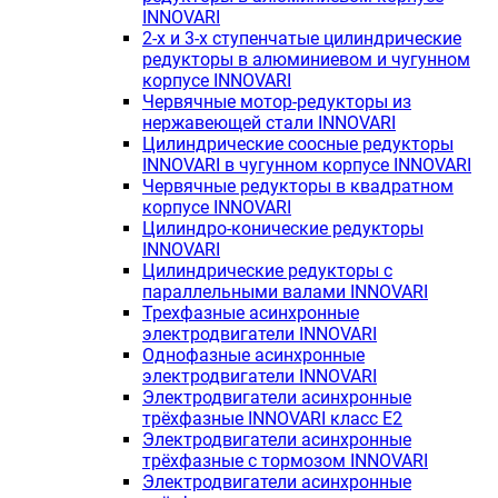
INNOVARI
2-х и 3-х ступенчатые цилиндрические
редукторы в алюминиевом и чугунном
корпусе INNOVARI
Червячные мотор-редукторы из
нержавеющей стали INNOVARI
Цилиндрические соосные редукторы
INNOVARI в чугунном корпусе INNOVARI
Червячные редукторы в квадратном
корпусе INNOVARI
Цилиндро-конические редукторы
INNOVARI
Цилиндрические редукторы с
параллельными валами INNOVARI
Трехфазные асинхронные
электродвигатели INNOVARI
Однофазные асинхронные
электродвигатели INNOVARI
Электродвигатели асинхронные
трёхфазные INNOVARI класс E2
Электродвигатели асинхронные
трёхфазные с тормозом INNOVARI
Электродвигатели асинхронные