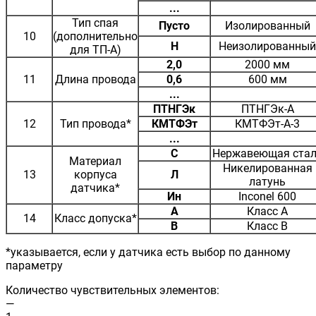
...
Тип спая
Пусто
Изолированный
10
(дополнительно
Н
Неизолированный
для ТП-А)
2,0
2000 мм
11
Длина провода
0,6
600 мм
...
ПТНГЭк
ПТНГЭк-А
12
Тип провода*
КМТФЭт
КМТФЭт-А-3
...
С
Нержавеющая ста
Материал
Никелированная
13
корпуса
Л
латунь
датчика*
Ин
Inconel 600
A
Класс А
14
Класс допуска*
B
Класс B
*указывается, если у датчика есть выбор по данному
параметру
Количество чувствительных элементов:
—