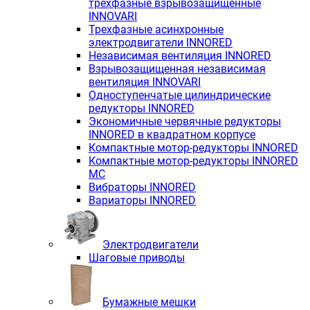
трёхфазные взрывозащищенные
INNOVARI
Трехфазные асинхронные
электродвигатели INNORED
Независимая вентиляция INNORED
Взрывозащищенная независимая
вентиляция INNOVARI
Одноступенчатые цилиндрические
редукторы INNORED
Экономичные червячные редукторы
INNORED в квадратном корпусе
Компактные мотор-редукторы INNORED
Компактные мотор-редукторы INNORED
MC
Вибраторы INNORED
Вариаторы INNORED
Электродвигатели
Шаговые приводы
Бумажные мешки