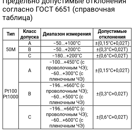
Предельно допустимые отклонения
согласно ГОСТ 6651 (справочная
таблица)
Класс
Допустимые
Тип
Диапазон измерения
допуска
отклонения
A
−50...+100°С
±(0,15°С+0,02T)
50М
B
−50...+200°С
±(0,3°С+0,02T)
C
−180...+200°С
±(0,6°С+0,02T)
−100...+450°C (с
проволочным ЧЭ);
A
±(0,15°С+0,02T)
−60...+300°C (с
пленочным ЧЭ)
−196...+660°C (с
Pt100
проволочным ЧЭ);
B
±(0,3°С+0,02T)
Pt1000
−60...+500°C (с
пленочным ЧЭ)
−196...+660°C (с
проволочным ЧЭ);
C
±(0,6°С+0,02T)
−60...+600°C (с
пленочным ЧЭ)