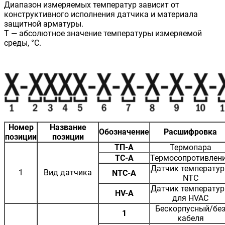
Диапазон измеряемых температур зависит от
конструктивного исполнения датчика и материала
защитной арматуры.
Т — абсолютное значение температуры измеряемой
среды, °С.
Номер
Название
Обозначение
Расшифровка
позиции
позиции
ТП-А
Термопара
ТС-А
Термосопротивлен
Датчик температу
1
Вид датчика
NTC-A
NTC
Датчик температу
HV-A
для HVAC
Бескорпусный/бе
1
кабеля