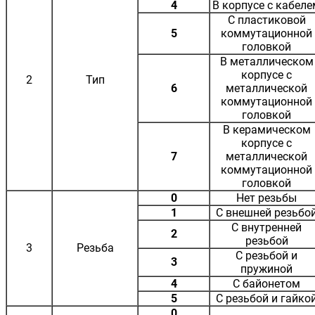
4
В корпусе с кабеле
С пластиковой
5
коммутационной
головкой
В металлическом
корпусе с
2
Тип
6
металлической
коммутационной
головкой
В керамическом
корпусе с
7
металлической
коммутационной
головкой
0
Нет резьбы
1
С внешней резьбо
С внутренней
2
резьбой
3
Резьба
С резьбой и
3
пружиной
4
С байонетом
5
С резьбой и гайко
0