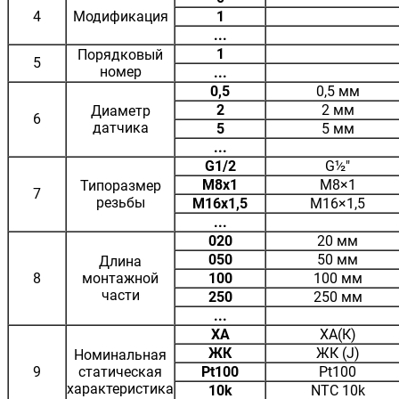
4
Модификация
1
...
1
Порядковый
5
номер
...
0,5
0,5 мм
2
2 мм
Диаметр
6
датчика
5
5 мм
...
G1/2
G½"
M8x1
M8×1
Типоразмер
7
резьбы
M16x1,5
M16×1,5
...
020
20 мм
050
50 мм
Длина
8
монтажной
100
100 мм
части
250
250 мм
...
ХА
ХА(К)
ЖК
ЖК (J)
Номинальная
9
статическая
Pt100
Pt100
характеристика
10k
NTC 10k