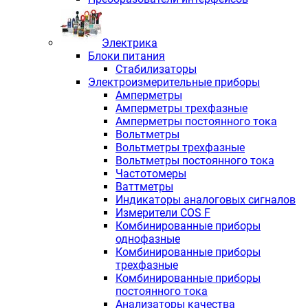
Электрика
Блоки питания
Стабилизаторы
Электроизмерительные приборы
Амперметры
Амперметры трехфазные
Амперметры постоянного тока
Вольтметры
Вольтметры трехфазные
Вольтметры постоянного тока
Частотомеры
Ваттметры
Индикаторы аналоговых сигналов
Измерители COS F
Комбинированные приборы
однофазные
Комбинированные приборы
трехфазные
Комбинированные приборы
постоянного тока
Анализаторы качества