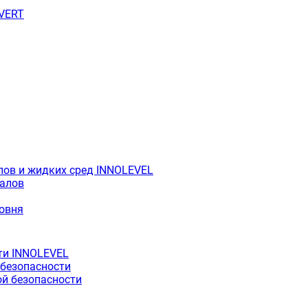
OVERT
лов и жидких сред INNOLEVEL
иалов
ровня
ти INNOLEVEL
 безопасности
й безопасности