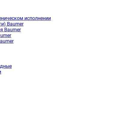
еническом исполнении
ти) Baumer
ия Baumer
aumer
Baumer
идные
м