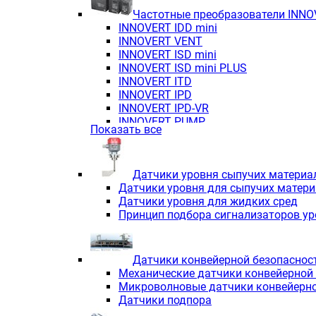
Частотные преобразователи INN
INNOVERT IDD mini
INNOVERT VENT
INNOVERT ISD mini
INNOVERT ISD mini PLUS
INNOVERT ITD
INNOVERT IРD
INNOVERT IРD-VR
INNOVERT PUMP
Показать все
Датчики уровня сыпучих материа
Датчики уровня для сыпучих матер
Датчики уровня для жидких сред
Принцип подбора сигнализаторов у
Датчики конвейерной безопаснос
Механические датчики конвейерной
Микроволновые датчики конвейерно
Датчики подпора