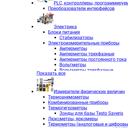
PLС, контроллеры, программируе
Преобразователи интерфейсов
Электрика
Блоки питания
Стабилизаторы
Электроизмерительные приборы
Амперметры
Амперметры трехфазные
Амперметры постоянного тока
Вольтметры
Вольтметры трехфазные
Показать все
Вольтметры постоянного тока
Частотомеры
Ваттметры
Измерители физических величин
Индикаторы аналоговых сигна
Термоанемометры
Измерители COS F
Комбинированные приборы
Комбинированные приборы од
Термогигрометры
Комбинированные приборы тр
Зонды для базы Testo Saveris
Комбинированные приборы пос
Люксметры, яркомеры
Анализаторы качества электро
Термометры (аналоговые и цифровы
Анализаторы мощности