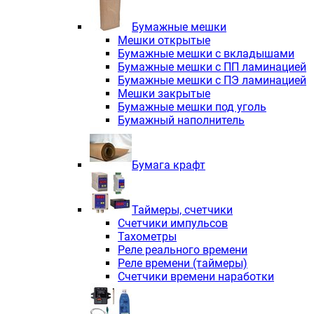
Электродвигатели асинхронные трё
Электродвигатели асинхронные тр
Бумажные мешки
Трехфазные асинхронные электродв
Мешки открытые
Независимая вентиляция INNORED
Бумажные мешки с вкладышами
Взрывозащищенная независимая ве
Бумажные мешки с ПП ламинацией
Одноступенчатые цилиндрические р
Бумажные мешки с ПЭ ламинацией
Экономичные червячные редукторы 
Мешки закрытые
Компактные мотор-редукторы INNO
Бумажные мешки под уголь
Компактные мотор-редукторы INNO
Бумажный наполнитель
Вибраторы INNORED
Вариаторы INNORED
Бумага крафт
Таймеры, счетчики
Счетчики импульсов
Тахометры
Реле реального времени
Реле времени (таймеры)
Счетчики времени наработки