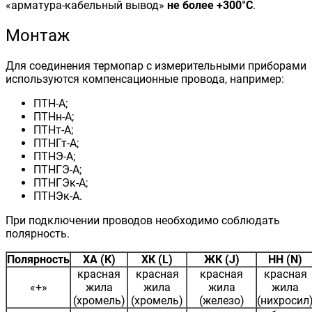
«арматура-кабельный вывод»
не более +300°С
.
Монтаж
Для соединения термопар с измерительными приборами
используются компенсационные провода, например:
ПТН-А;
ПТНн-А;
ПТНт-А;
ПТНГт-А;
ПТНЭ-А;
ПТНГЭ-А;
ПТНГЭк-А;
ПТНЭк-А.
При подключении проводов необходимо соблюдать
полярность.
Полярность
ХА (К)
ХК (L)
ЖК (J)
НН (N)
красная
красная
красная
красная
«+»
жила
жила
жила
жила
(хромель)
(хромель)
(железо)
(нихросил