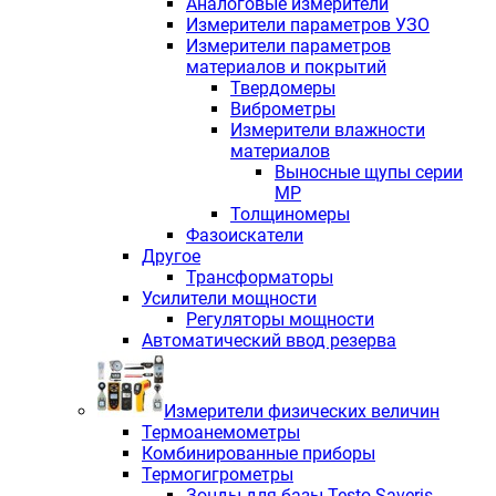
Аналоговые измерители
Измерители параметров УЗО
Измерители параметров
материалов и покрытий
Твердомеры
Виброметры
Измерители влажности
материалов
Выносные щупы серии
МР
Толщиномеры
Фазоискатели
Другое
Трансформаторы
Усилители мощности
Регуляторы мощности
Автоматический ввод резерва
Измерители физических величин
Термоанемометры
Комбинированные приборы
Термогигрометры
Зонды для базы Testo Saveris