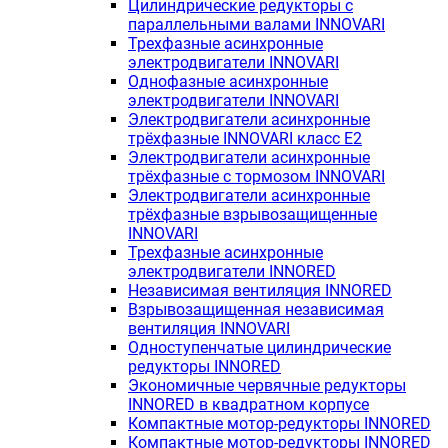
Цилиндрические редукторы с
параллельными валами INNOVARI
Трехфазные асинхронные
электродвигатели INNOVARI
Однофазные асинхронные
электродвигатели INNOVARI
Электродвигатели асинхронные
трёхфазные INNOVARI класс E2
Электродвигатели асинхронные
трёхфазные с тормозом INNOVARI
Электродвигатели асинхронные
трёхфазные взрывозащищенные
INNOVARI
Трехфазные асинхронные
электродвигатели INNORED
Независимая вентиляция INNORED
Взрывозащищенная независимая
вентиляция INNOVARI
Одноступенчатые цилиндрические
редукторы INNORED
Экономичные червячные редукторы
INNORED в квадратном корпусе
Компактные мотор-редукторы INNORED
Компактные мотор-редукторы INNORED