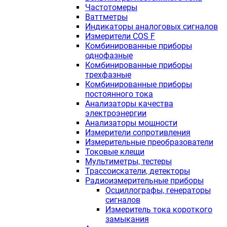
Частотомеры
Ваттметры
Индикаторы аналоговых сигналов
Измерители COS F
Комбинированные приборы
однофазные
Комбинированные приборы
трехфазные
Комбинированные приборы
постоянного тока
Анализаторы качества
электроэнергии
Анализаторы мощности
Измерители сопротивления
Измерительные преобразователи
Токовые клещи
Мультиметры, тестеры
Трассоискатели, детекторы
Радиоизмерительные приборы
Осциллографы, генераторы
сигналов
Измеритель тока короткого
замыкания