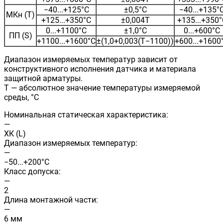
−40...+125°С
±0,5°С
−40...+135°
МКн (Т)
+125...+350°С
±0,004Т
+135...+350°
0...+1100°С
±1,0°С
0...+600°С
ПП (S)
+1100...+1600°С
±(1,0+0,003(Т−1100))
+600...+1600
Диапазон измеряемых температур зависит от
конструктивного исполнения датчика и материала
защитной арматуры.
Т — абсолютное значение температуры измеряемой
среды, °С
Номинальная статическая характеристика:
—
ХК (L)
Диапазон измеряемых температур:
—
−50...+200°С
Класс допуска:
—
2
Длина монтажной части:
—
6 мм