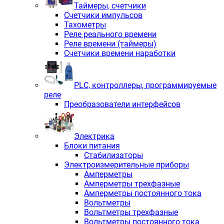
Таймеры, счетчики
Счетчики импульсов
Тахометры
Реле реального времени
Реле времени (таймеры)
Счетчики времени наработки
PLС, контроллеры, программируемые
реле
Преобразователи интерфейсов
Электрика
Блоки питания
Стабилизаторы
Электроизмерительные приборы
Амперметры
Амперметры трехфазные
Амперметры постоянного тока
Вольтметры
Вольтметры трехфазные
Вольтметры постоянного тока