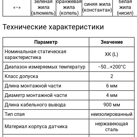
зеленая
оранжевая
белая
синяя жила
«−»
жила
жила
жила
(константан)
(алюмель)
(копель)
(нисил)
Технические характеристики
Параметр
Значение
Номинальная статическая
ХК (L)
характеристика
Диапазон измеряемых температур
−50...+200°С
Класс допуска
2
Длина монтажной части
6 мм
Диаметр монтажной части
4 мм
Длина кабельного вывода
900 мм
Тип спая
неизолированный
нержавеющая
Материал корпуса датчика
сталь