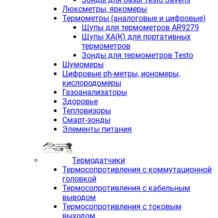
Люксметры, яркомеры
Термометры (аналоговые и цифровые)
Щупы для термометров AR9279
Щупы ХА(К) для портативных
термометров
Зонды для термометров Testo
Шумомеры
Цифровые ph-метры, иономеры,
кислородомеры
Газоанализаторы
Здоровье
Тепловизоры
Смарт-зонды
Элементы питания
Термодатчики
Термосопротивления с коммутационной
головкой
Термосопротивления с кабельным
выводом
Термосопротивления с токовым
выходом