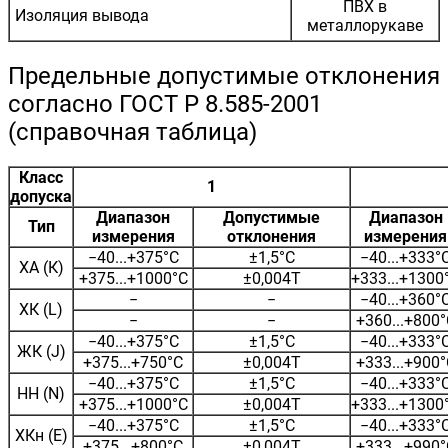
ПВХ в
Изоляция вывода
металлорукаве
Предельные допустимые отклонения
согласно ГОСТ Р 8.585-2001
(справочная таблица)
Класс
1
допуска
Диапазон
Допустимые
Диапазон
Тип
измерения
отклонения
измерения
−40...+375°С
±1,5°С
−40...+333°
ХА (К)
+375...+1000°С
±0,004Т
+333...+1300
−
−
−40...+360°
ХК (L)
−
−
+360...+800°
−40...+375°С
±1,5°С
−40...+333°
ЖК (J)
+375...+750°С
±0,004Т
+333...+900°
−40...+375°С
±1,5°С
−40...+333°
НН (N)
+375...+1000°С
±0,004Т
+333...+1300
−40...+375°С
±1,5°С
−40...+333°
ХКн (E)
+375...+800°С
±0,004Т
+333...+990°